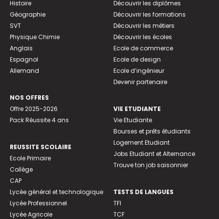
Histoire
Découvrir les diplômes
Géographie
Découvrir les formations
SVT
Découvrir les métiers
Physique Chimie
Découvrir les écoles
Anglais
Ecole de commerce
Espagnol
Ecole de design
Allemand
Ecole d’ingénieur
Devenir partenaire
NOS OFFRES
Offre 2025-2026
VIE ETUDIANTE
Pack Réussite 4 ans
Vie Etudiante
Bourses et prêts étudiants
Logement Etudiant
REUSSITE SCOLAIRE
Jobs Etudiant et Alternance
Ecole Primaire
Trouve ton job saisonnier
Collège
CAP
Lycée général et technologique
TESTS DE LANGUES
Lycée Professionnel
TFI
Lycée Agricole
TCF