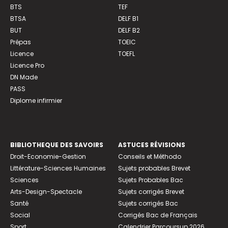
BTS
TEF
BTSA
DELF B1
BUT
DELF B2
Prépas
TOEIC
Licence
TOEFL
Licence Pro
DN Made
PASS
Diplome infirmier
BIBLIOTHEQUE DES SAVOIRS
ASTUCES RÉVISIONS
Droit-Economie-Gestion
Conseils et Méthodo
Littérature-Sciences Humaines
Sujets probables Brevet
Sciences
Sujets Probables Bac
Arts-Design-Spectacle
Sujets corrigés Brevet
Santé
Sujets corrigés Bac
Social
Corrigés Bac de Français
Sport
Calendrier Parcoursup 2026