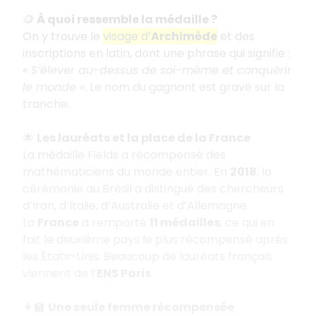
🪙
À quoi ressemble la médaille ?
On y trouve le
visage d’
Archimède
et des
inscriptions en latin, dont une phrase qui signifie :
« S’élever au-dessus de soi-même et conquérir
le monde »
. Le nom du gagnant est gravé sur la
tranche.
🌟
Les lauréats et la place de la France
La médaille Fields a récompensé des
mathématiciens du monde entier. En
2018
, la
cérémonie au Brésil a distingué des chercheurs
d’Iran, d’Italie, d’Australie et d’Allemagne.
La
France
a remporté
11 médailles
, ce qui en
fait le deuxième pays le plus récompensé après
les États-Unis. Beaucoup de lauréats français
viennent de l’
ENS Paris
.
👩‍🏫
Une seule femme récompensée