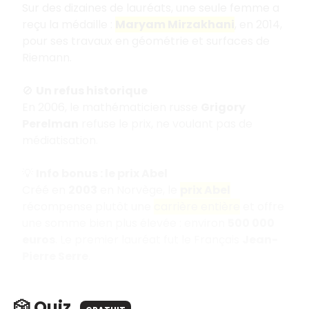
Sur des dizaines de lauréats, une seule femme a
reçu la médaille :
Maryam Mirzakhani
, en 2014,
pour ses travaux en géométrie et surfaces de
Riemann.
🚫
Un refus historique
En 2006, le mathématicien russe
Grigory
Perelman
refuse le prix, ne voulant pas de
médiatisation.
💡
Info bonus : le prix Abel
Créé en
2003
en Norvège, le
prix Abel
récompense plutôt une
carrière entière
et offre
une somme bien plus élevée : environ
500 000
euros
. Le premier lauréat fut le Français
Jean-
Pierre Serre
.
🎲 Quiz