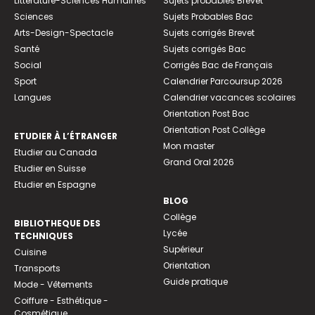
Littérature-Sciences Humaines
Sujets probables Brevet
Sciences
Sujets Probables Bac
Arts-Design-Spectacle
Sujets corrigés Brevet
Santé
Sujets corrigés Bac
Social
Corrigés Bac de Français
Sport
Calendrier Parcoursup 2026
Langues
Calendrier vacances scolaires
Orientation Post Bac
Orientation Post Collège
ETUDIER À L’ÉTRANGER
Mon master
Etudier au Canada
Grand Oral 2026
Etudier en Suisse
Etudier en Espagne
BLOG
Collège
BIBLIOTHEQUE DES
Lycée
TECHNIQUES
Supérieur
Cuisine
Orientation
Transports
Guide pratique
Mode - Vêtements
Coiffure - Esthétique -
Cosmétique