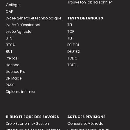
Trouve ton job saisonnier
Collège
CAP
Lycée général et technologique
TESTS DE LANGUES
Lycée Professionnel
TFI
Lycée Agricole
TCF
BTS
TEF
BTSA
DELF B1
BUT
DELF B2
Prépas
TOEIC
Licence
TOEFL
Licence Pro
DN Made
PASS
Diplome infirmier
BIBLIOTHEQUE DES SAVOIRS
ASTUCES RÉVISIONS
Droit-Economie-Gestion
Conseils et Méthodo