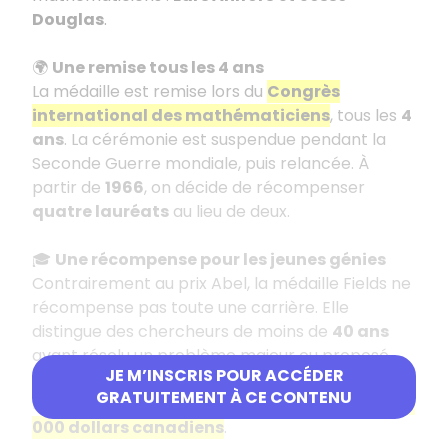
Douglas
.
🌍
Une remise tous les 4 ans
La médaille est remise lors du
Congrès
international des mathématiciens
, tous les
4
ans
. La cérémonie est suspendue pendant la
Seconde Guerre mondiale, puis relancée. À
partir de
1966
, on décide de récompenser
quatre lauréats
au lieu de deux.
🎓
Une récompense pour les jeunes génies
Contrairement au prix Abel, la médaille Fields ne
récompense pas toute une carrière. Elle
distingue des chercheurs de moins de
40 ans
ayant résolu un problème majeur ou proposé
JE M’INSCRIS POUR ACCÉDER
une théorie importante.
GRATUITEMENT À CE CONTENU
Le lauréat reçoit une
médaille d’or
et environ
15
000 dollars canadiens
.