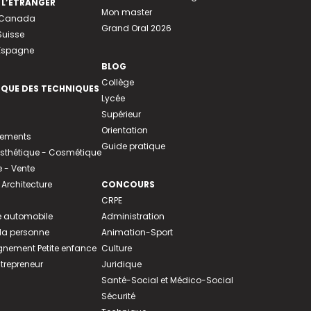
 L’ÉTRANGER
Mon master
u Canada
Grand Oral 2026
Suisse
 Espagne
BLOG
Collège
EQUE DES TECHNIQUES
Lycée
Supérieur
Orientation
tements
Guide pratique
 Esthétique - Cosmétique
- Vente
 Architecture
CONCOURS
CRPE
 automobile
Administration
 la personne
Animation-Sport
ement Petite enfance
Culture
ntrepreneur
Juridique
Santé-Social et Médico-Social
Sécurité