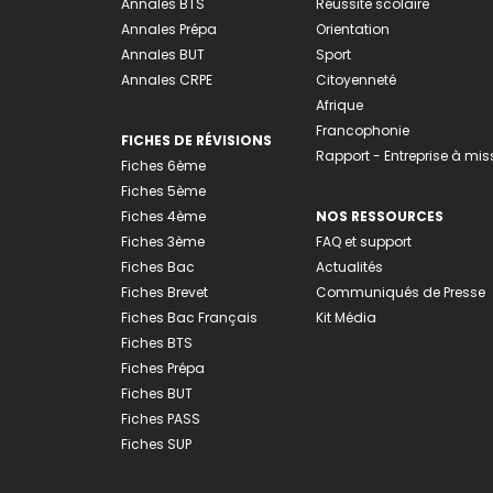
Annales BTS
Réussite scolaire
Annales Prépa
Orientation
Annales BUT
Sport
Annales CRPE
Citoyenneté
Afrique
Francophonie
FICHES DE RÉVISIONS
Rapport - Entreprise à mis
Fiches 6ème
Fiches 5ème
Fiches 4ème
NOS RESSOURCES
Fiches 3ème
FAQ et support
Fiches Bac
Actualités
Fiches Brevet
Communiqués de Presse
Fiches Bac Français
Kit Média
Fiches BTS
Fiches Prépa
Fiches BUT
Fiches PASS
Fiches SUP