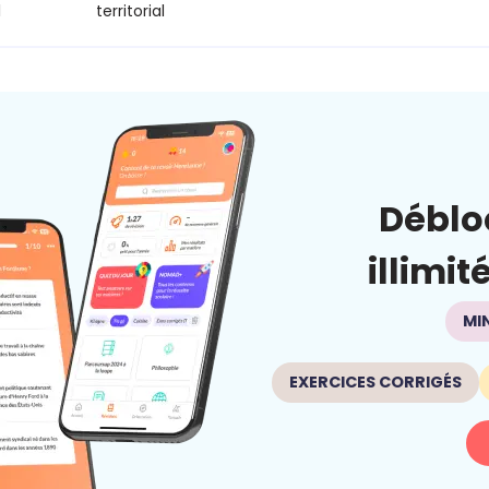
l
territorial
Déblo
illimit
MI
EXERCICES CORRIGÉS