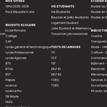
NOS OFFRES
ETUDIER À
Offre 2025-2026
VIE ETUDIANTE
Etudier a
Pack Réussite 4 ans
Vie Etudiante
Etudier en 
Bourses et prêts étudiants
Etudier en
Logement Etudiant
REUSSITE SCOLAIRE
Jobs Etudiant et Alternance
Ecole Primaire
BIBLIOTH
sion
Trouve ton job saisonnier
Collège
Cuisine
CAP
Transports
Lycée général et technologique
TESTS DE LANGUES
Mode - Vê
Lycée Professionnel
TFI
Coiffure -
Lycée Agricole
TCF
Commerce 
BTS
TEF
Bâtiment -
BTSA
DELF B1
Électricité
BUT
DELF B2
Mécanique
Prépas
TOEIC
Services à
Licence
TOEFL
Accompagn
Licence Pro
Kit auto-e
DN Made
PASS