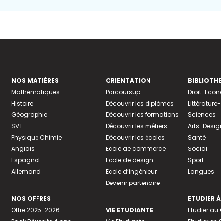
NOS MATIÈRES
ORIENTATION
BIBLIOTH
Mathématiques
Parcoursup
Droit-Eco
Histoire
Découvrir les diplômes
Littératur
Géographie
Découvrir les formations
Sciences
SVT
Découvrir les métiers
Arts-Desig
Physique Chimie
Découvrir les écoles
Santé
Anglais
Ecole de commerce
Social
Espagnol
Ecole de design
Sport
Allemand
Ecole d’ingénieur
Langues
Devenir partenaire
NOS OFFRES
ETUDIER À
Offre 2025-2026
VIE ETUDIANTE
Etudier a