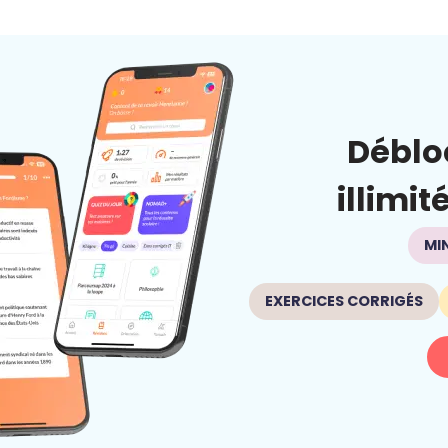
Déblo
illimit
MI
EXERCICES CORRIGÉS