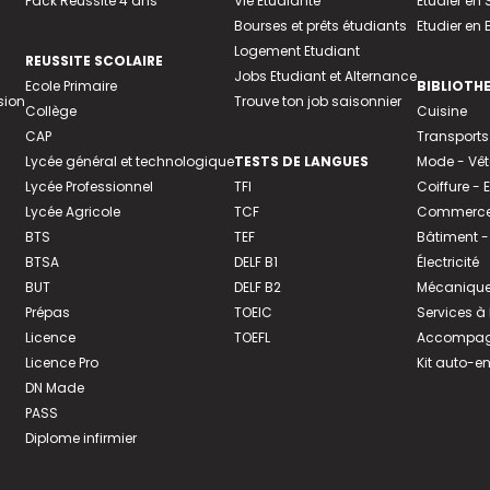
Pack Réussite 4 ans
Vie Etudiante
Etudier en 
Bourses et prêts étudiants
Etudier en
Logement Etudiant
REUSSITE SCOLAIRE
Jobs Etudiant et Alternance
Ecole Primaire
BIBLIOTH
sion
Trouve ton job saisonnier
Collège
Cuisine
CAP
Transports
Lycée général et technologique
TESTS DE LANGUES
Mode - Vê
Lycée Professionnel
TFI
Coiffure -
Lycée Agricole
TCF
Commerce 
BTS
TEF
Bâtiment -
BTSA
DELF B1
Électricité
BUT
DELF B2
Mécanique
Prépas
TOEIC
Services à
Licence
TOEFL
Accompagn
Licence Pro
Kit auto-e
DN Made
PASS
Diplome infirmier