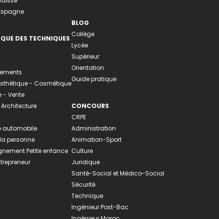
Suisse
 Espagne
BLOG
Collège
EQUE DES TECHNIQUES
Lycée
Supérieur
Orientation
tements
Guide pratique
 Esthétique - Cosmétique
- Vente
 Architecture
CONCOURS
CRPE
 automobile
Administration
 la personne
Animation-Sport
ement Petite enfance
Culture
ntrepreneur
Juridique
Santé-Social et Médico-Social
Sécurité
Technique
Ingénieur Post-Bac
Ingénieur Maroc