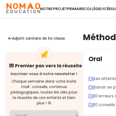
NOTRE PROJET
PRIMAIRE
COLLÈGE
LYCÉE
SU
Méthodo
Adjoint sanitaire de 1re classe
Oral
💌 Premier pas vers la réussite
Inscrivez-vous à notre newsletter !
Les attente
Chaque semaine dans votre boite
mail : conseils, contenus
Savoir se 
pédagogiques, toutes les clés pour
10 erreurs
la réussite de vos enfants et bien
plus ! 🎯
10 conseils