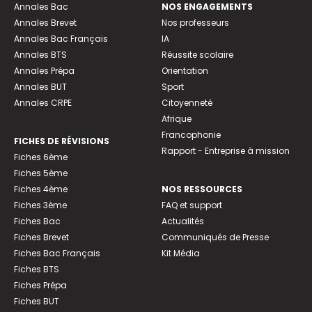
Annales Bac
NOS ENGAGEMENTS
Annales Brevet
Nos professeurs
Annales Bac Français
IA
Annales BTS
Réussite scolaire
Annales Prépa
Orientation
Annales BUT
Sport
Annales CRPE
Citoyenneté
Afrique
Francophonie
FICHES DE RÉVISIONS
Rapport - Entreprise à mission
Fiches 6ème
Fiches 5ème
Fiches 4ème
NOS RESSOURCES
Fiches 3ème
FAQ et support
Fiches Bac
Actualités
Fiches Brevet
Communiqués de Presse
Fiches Bac Français
Kit Média
Fiches BTS
Fiches Prépa
Fiches BUT