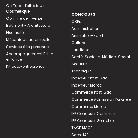
Coiffure - Esthétique -
Cosmétique
CONCOURS
Commerce - Vente
CRPE
Bâtiment - Architecture
Administration
Électricité
Animation-Sport
Mécanique automobile
Culture
Services à la personne
Juridique
Accompagnement Petite
Santé-Social et Médico-Social
enfance
Sécurité
Kit auto-entrepreneur
Technique
Ingénieur Post-Bac
Ingénieur Maroc
Commerce Post-Bac
Commerce Admission Parallèle
Commerce Maroc
IEP Concours Commun
IEP Concours Grenoble
TAGE MAGE
Score IAE