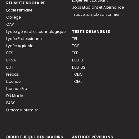
Logement Etudiant
REUSSITE SCOLAIRE
Jobs Etudiant et Alternance
Ecole Primaire
Trouve ton job saisonnier
Collège
CAP
Lycée général et technologique
TESTS DE LANGUES
Lycée Professionnel
TFI
Lycée Agricole
TCF
BTS
TEF
BTSA
DELF B1
BUT
DELF B2
Prépas
TOEIC
Licence
TOEFL
Licence Pro
DN Made
PASS
Diplome infirmier
BIBLIOTHEQUE DES SAVOIRS
ASTUCES RÉVISIONS