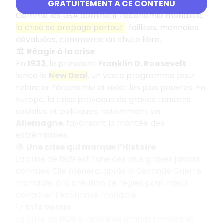
(jusqu’à 12 millions de chômeurs en 1932).
GRATUITEMENT À CE CONTENU
Comme les USA dominent l’économie mondiale,
la crise se propage partout
: faillites, monnaies
dévaluées, commerce en chute libre.
🏛️
Réagir à la crise
En
1933
, le président
Franklin D. Roosevelt
lance le
New Deal
, un vaste programme pour
relancer l’économie et aider les plus pauvres. En
Europe, la crise provoque de graves tensions
sociales et politiques, notamment en
Allemagne
, favorisant la montée des
extrémismes.
📚
Une crise qui marque l’Histoire
La crise de 1929 est l’une des plus graves jamais
connues. Elle mènera, après la Seconde Guerre
mondiale, à la création de règles pour mieux
contrôler l’économie mondiale.
💡
Info bonus
La crise de 1929 a inspiré de grands romans et