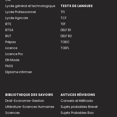
Lycée général et technologique
TESTS DE LANGUES
Lycée Professionnel
TFI
Lycée Agricole
TCF
BTS
TEF
BTSA
DELF B1
BUT
DELF B2
Prépas
TOEIC
Licence
TOEFL
Licence Pro
DN Made
PASS
Diplome infirmier
BIBLIOTHEQUE DES SAVOIRS
ASTUCES RÉVISIONS
Droit-Economie-Gestion
Conseils et Méthodo
Littérature-Sciences Humaines
Sujets probables Brevet
Sciences
Sujets Probables Bac