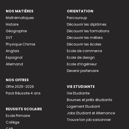
NOS MATIÈRES
ORIENTATION
Mathématiques
Parcoursup
Histoire
Découvrir les diplômes
Géographie
Découvrir les formations
SVT
Découvrir les métiers
Physique Chimie
Découvrir les écoles
Anglais
Ecole de commerce
Espagnol
Ecole de design
Allemand
Ecole d’ingénieur
Devenir partenaire
NOS OFFRES
Offre 2025-2026
VIE ETUDIANTE
Pack Réussite 4 ans
Vie Etudiante
Bourses et prêts étudiants
Logement Etudiant
REUSSITE SCOLAIRE
Jobs Etudiant et Alternance
Ecole Primaire
Trouve ton job saisonnier
Collège
CAP