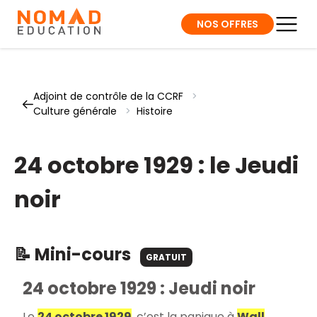
NOS OFFRES
Adjoint de contrôle de la CCRF
>
Culture générale
>
Histoire
24 octobre 1929 : le Jeudi
noir
📝 Mini-cours
GRATUIT
24 octobre 1929 : Jeudi noir
Le
24 octobre 1929
, c’est la panique à
Wall