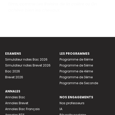
films, comme
Les Raisins de la colère
ou
On
achève bien les chevaux
.
EXAMENS
LES PROGRAMMES
Simulateur notes Bac 2026
Programme de 6ème
Simulateur notes Brevet 2026
Programme de 5ème
Bac 2026
Programme de 4ème
Brevet 2026
Programme de 3ème
Programme de Seconde
ANNALES
Annales Bac
NOS ENGAGEMENTS
Annales Brevet
Nos professeurs
Annales Bac Français
IA
Annales BTS
Réussite scolaire