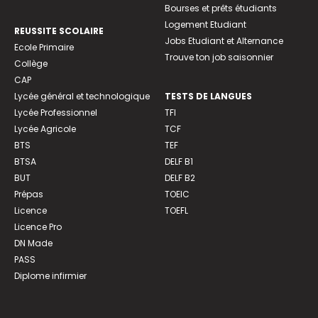
Bourses et prêts étudiants
Logement Etudiant
REUSSITE SCOLAIRE
Jobs Etudiant et Alternance
Ecole Primaire
Trouve ton job saisonnier
Collège
CAP
Lycée général et technologique
TESTS DE LANGUES
Lycée Professionnel
TFI
Lycée Agricole
TCF
BTS
TEF
BTSA
DELF B1
BUT
DELF B2
Prépas
TOEIC
Licence
TOEFL
Licence Pro
DN Made
PASS
Diplome infirmier