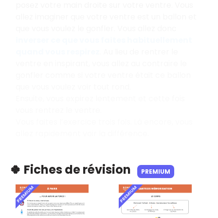
posez votre main droite sur votre ventre. Vous
allez imaginer que votre ventre est un ballon et
que vous voulez le gonfler. Vous allez donc
inverser ce que vous faites habituellement
quand vous respirez
. Au lieu de rentrer le
ventre en inspirant, vous allez au contraire le
gonfler comme si votre ventre était ce ballon
que vous voulez voir tout rond.
Ensuite, vous expirez lentement et cette fois
vous rentrez le ventre.
Vous faites l’exercice trois fois. Là encore, vous
allez rapidement voir la différence.
🍀 Fiches de révision
PREMIUM
PREMIUM
PREMIUM