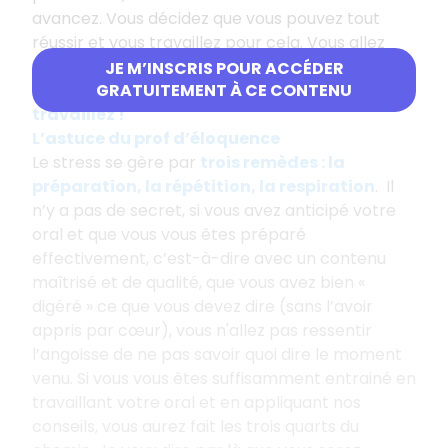
avancez. Vous décidez que vous pouvez tout
réussir et vous travaillez pour cela. Vous allez
voir, ça va marcher.
JE M’INSCRIS POUR ACCÉDER
En trois mots, faites-vous confiance et
GRATUITEMENT À CE CONTENU
travaillez !
L’astuce du prof d’éloquence
Le stress se gère par
trois remèdes : la
préparation, la répétition, la respiration
. Il
n’y a pas de secret, si vous avez anticipé votre
oral et que vous vous êtes préparé
effectivement, c’est-à-dire avec un contenu
maîtrisé et de qualité, que vous avez bien «
digéré » ce que vous devez dire (sans l’avoir
appris par cœur), vous n'allez pas ressentir
l’angoisse de ne pas savoir quoi dire le moment
venu. Si vous vous êtes suffisamment entrainé en
travaillant votre oral et en appliquant nos
conseils, vous aurez fait les trois quarts du