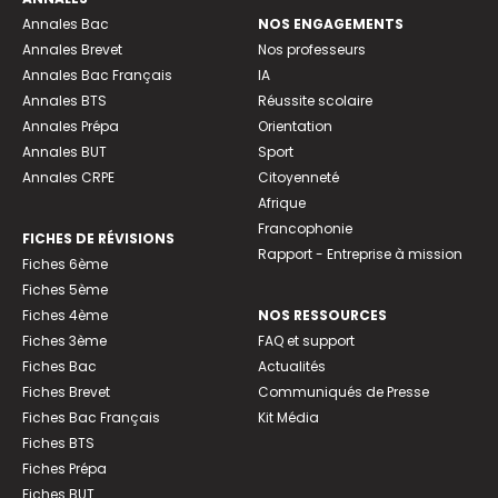
Annales Bac
NOS ENGAGEMENTS
Annales Brevet
Nos professeurs
Annales Bac Français
IA
Annales BTS
Réussite scolaire
Annales Prépa
Orientation
Annales BUT
Sport
Annales CRPE
Citoyenneté
Afrique
Francophonie
FICHES DE RÉVISIONS
Rapport - Entreprise à mission
Fiches 6ème
Fiches 5ème
Fiches 4ème
NOS RESSOURCES
Fiches 3ème
FAQ et support
Fiches Bac
Actualités
Fiches Brevet
Communiqués de Presse
Fiches Bac Français
Kit Média
Fiches BTS
Fiches Prépa
Fiches BUT