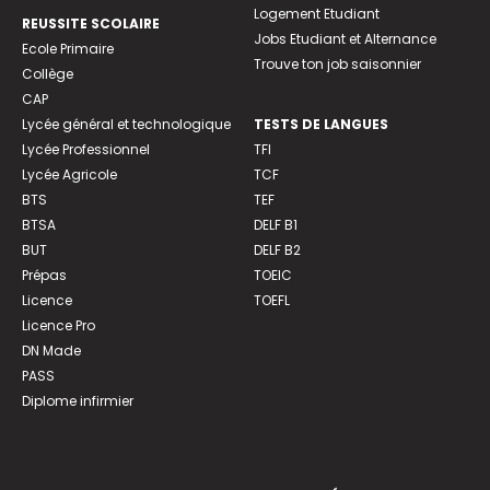
Logement Etudiant
REUSSITE SCOLAIRE
Jobs Etudiant et Alternance
Ecole Primaire
Trouve ton job saisonnier
Collège
CAP
Lycée général et technologique
TESTS DE LANGUES
Lycée Professionnel
TFI
Lycée Agricole
TCF
BTS
TEF
BTSA
DELF B1
BUT
DELF B2
Prépas
TOEIC
Licence
TOEFL
Licence Pro
DN Made
PASS
Diplome infirmier