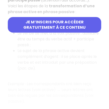
participe passé
(attention aux accords…).
Voici les étapes de la
transformation d’une
phrase active en phrase passive
:
Le COD de la phrase active devient sujet de
JE M’INSCRIS POUR ACCÉDER
la phrase passive ;
GRATUITEMENT À CE CONTENU
Le verbe se met à la voix passive : auxiliaire
être
au temps du verbe actif + participe
passé ;
Le sujet de la phrase active devient
complément d’agent : il se place après le
verbe et est introduit par une préposition
(
par, de
).
Exemple
: Les correspondants ont bien reçu
leurs lettres (voix active) → Leurs lettres ont
bien été reçues par les correspondants (voix
passive).