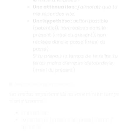
Une atténuation :
j’aimerais que tu
me répondes vite.
Une hypothèse :
action possible
(potentiel), non réalisée dans le
présent (irréel du présent), non
réalisée dans le passé (irréel du
passé).
Si tu prenais le temps de te relire, tu
ferais moins d'erreurs d'étourderie.
(irréel du présent)
Les modes impersonnels
Les modes impersonnels ne varient ni en temps
ni en personne :
L’infinitif :
lire
Le participe (présent et passé) :
lisant /
ayant lu