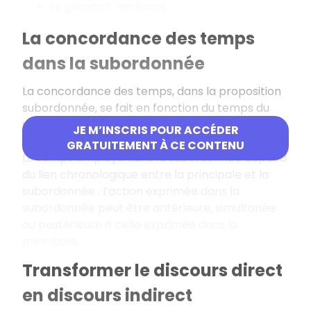
Le gérondif :
en lisant
La concordance des temps
dans la subordonnée
La concordance des temps, dans la proposition
subordonnée, se fait en fonction du temps du
verbe introducteur (verbe de la proposition
JE M’INSCRIS POUR ACCÉDER
principale).
GRATUITEMENT À CE CONTENU
Le temps employé dans la subordonnée dépend
du lien chronologique entre la principale et la
subordonnée : l’action exprimée dans la
subordonnée peut être antérieure, simultanée
ou postérieure à celle exprimée dans la
principale.
Transformer le discours direct
en discours indirect