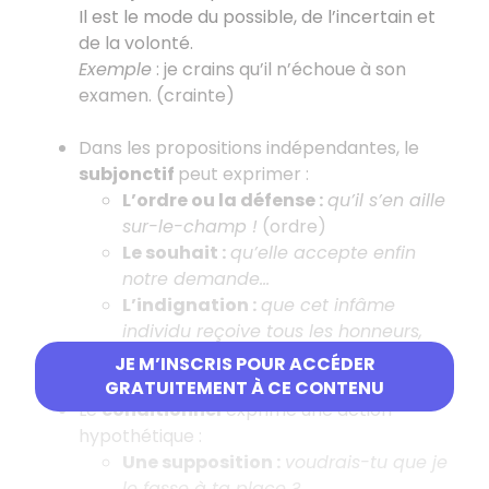
Il est le mode du possible, de l’incertain et
de la volonté.
Exemple
: je crains qu’il n’échoue à son
examen. (crainte)
Dans les propositions indépendantes, le
subjonctif
peut exprimer :
L’ordre ou la défense :
qu’il s’en aille
sur-le-champ !
(ordre)
Le souhait :
qu’elle accepte enfin
notre demande…
L’indignation :
que cet infâme
individu reçoive tous les honneurs,
c'est aberrant !
JE M’INSCRIS POUR ACCÉDER
GRATUITEMENT À CE CONTENU
Le
conditionnel
exprime une action
hypothétique :
Une supposition :
voudrais-tu que je
le fasse à ta place ?