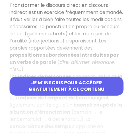
Transformer le discours direct en discours
indirect est un exercice fréquemment demandé.
Il faut veiller à bien faire toutes les modifications
nécessaires. La ponctuation propre au discours
direct (guillemets, tirets) et les marques de
l’oralité (interjections…) disparaissent. Les
paroles rapportées deviennent des
propositions subordonnées introduites par
un verbe de parole
(
dire, affirmer, répondre,
nier…
).
Les
indices de personnes
changent : la 1re et la
JE M’INSCRIS POUR ACCÉDER
2e personnes sont remplacées par la 3e
GRATUITEMENT À CE CONTENU
personne.
Les
indices de temps et de lieu
changent
également car il s’agit d’un
énoncé coupé de la
situation d’énonciation
(demain → le
lendemain, ici → à cet endroit…). La
concordance des temps
s’applique en