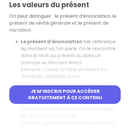
Les valeurs du présent
On peut distinguer : le présent d’énonciation, le
présent de vérité générale et le présent de
narration.
Le présent d’énonciation
fait référence
au moment où l’on parle. On le rencontre
dans le récit au présent ou dans un
passage au discours direct.
Exemple
: « Veux-tu faire un match ? »
demande Sébastien à Yan.
Le présent de vérité générale
exprime un
JE M’INSCRIS POUR ACCÉDER
fait qui, quelles que soient les
GRATUITEMENT À CE CONTENU
circonstances, est toujours vrai. On le
rencontre notamment dans les morales,
les dictons et proverbes.
Exemple
: La Terre tourne autour du Soleil.