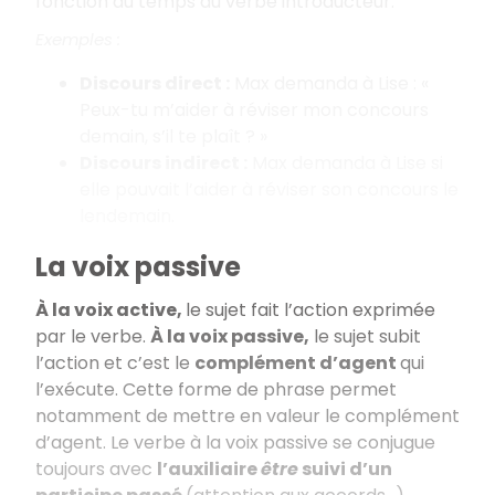
fonction du temps du verbe introducteur.
Exemples :
Discours direct :
Max demanda à Lise : «
Peux-tu m’aider à réviser mon concours
demain, s’il te plaît ? »
Discours indirect :
Max demanda à Lise si
elle pouvait l’aider à réviser son concours le
lendemain.
La voix passive
À la voix active,
le sujet fait l’action exprimée
par le verbe.
À la voix passive,
le sujet subit
l’action et c’est le
complément d’agent
qui
l’exécute. Cette forme de phrase permet
notamment de mettre en valeur le complément
d’agent. Le verbe à la voix passive se conjugue
toujours avec
l’auxiliaire
être
suivi d’un