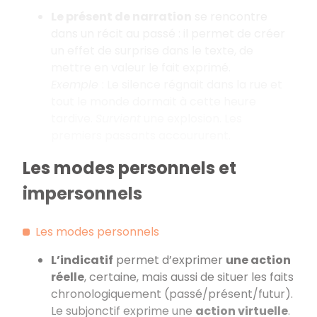
Le présent de narration
se rencontre
dans un récit au passé : il permet de créer
un effet de surprise dans le texte, de
mettre en valeur le fait exprimé.
Exemple
: Le silence régnait dans la rue et
tout le monde dormait à cette heure
tardive.
Survient
une explosion. Les
premiers passants accoururent.
Les modes personnels et
impersonnels
Les modes personnels
L’indicatif
permet d’exprimer
une action
réelle
, certaine, mais aussi de situer les faits
chronologiquement (passé/présent/futur).
Le subjonctif exprime une
action virtuelle
.