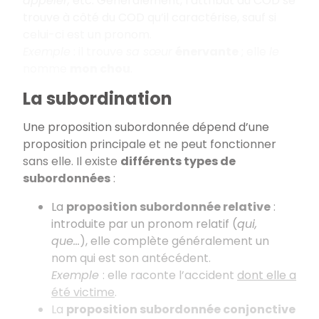
appeler,
etc. Généralement, l’attribut du COD se
trouve à côté du COD qu’il caractérise, sauf si
celui-ci est un pronom.
Exemple
: il trouve
sa sœur
énervante
; elle
le
nomme
mon chou
.
La subordination
Une proposition subordonnée dépend d’une
proposition principale et ne peut fonctionner
sans elle. Il existe
différents types de
subordonnées
:
La
proposition subordonnée relative
:
introduite par un pronom relatif (
qui,
que…
), elle complète généralement un
nom qui est son antécédent.
Exemple
: elle raconte l’accident
dont elle a
été victime
.
La
proposition subordonnée conjonctive