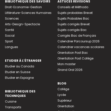
BIBLIOTHEQUE DES SAVOIRS
ASTUCES RÉVISIONS
Droit-Economie-Gestion
Conseils et Méthodo
Littérature-Sciences Humaines
Sujets probables Brevet
Sciences
Sujets Probables Bac
Arts-Design-Spectacle
Sujets corrigés Brevet
Santé
Sujets corrigés Bac
Social
Corrigés Bac de Français
Sport
Calendrier Parcoursup 2026
Langues
Calendrier vacances scolaires
Orientation Post Bac
Orientation Post Collège
ETUDIER À L’ÉTRANGER
Mon master
Etudier au Canada
Grand Oral 2026
Etudier en Suisse
Etudier en Espagne
BLOG
Collège
BIBLIOTHEQUE DES
Lycée
TECHNIQUES
Supérieur
Cuisine
Orientation
Transports