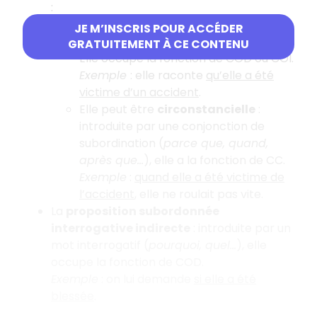
:
Elle peut être
complétive
: introduite
JE M’INSCRIS POUR ACCÉDER
par « que », elle complète un verbe.
GRATUITEMENT À CE CONTENU
Elle occupe la fonction de COD ou COI.
Exemple
: elle raconte
qu’elle a été
victime d’un accident
.
Elle peut être
circonstancielle
:
introduite par une conjonction de
subordination (
parce que, quand,
après que…
), elle a la fonction de CC.
Exemple
:
quand elle a été victime de
l’accident
, elle ne roulait pas vite.
La
proposition subordonnée
interrogative indirecte
: introduite par un
mot interrogatif (
pourquoi, quel…
), elle
occupe la fonction de COD.
Exemple
: on lui demande
si elle a été
blessée
.