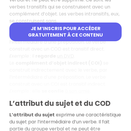
verbes transitifs qui se construisent avec un
complément d’objet. Les verbes intransitifs, eux,
se construisent sans.
Le
complément d’objet direct (COD)
est
JE M’INSCRIS POUR ACCÉDER
construit directement avec le verbe, sans
GRATUITEMENT À CE CONTENU
l’intermédiaire d’une préposition. Le verbe
construit avec un COD est transitif direct.
Exemple
: il
regarde
un DVD
.
Le
complément d’objet indirect (COI)
se
construit indirectement avec le verbe, par
l’intermédiaire d’une préposition. Le verbe
construit avec un COI est transitif indirect.
Exemple
: elle
se confie
à son amie
.
L’attribut du sujet et du COD
L’attribut du sujet
exprime une caractéristique
du sujet par l’intermédiaire d’un verbe. Il fait
partie du groupe verbal et ne peut être