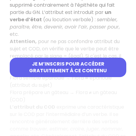
supprimé contrairement à l’épithète qui fait
partie du GN. L’attribut est introduit par
un
verbe d’état
(ou locution verbale) :
sembler,
paraître, être, devenir, avoir l’air, passer pour
,
etc.
Attention,
pour ne pas confondre attribut du
sujet et COD, on vérifie que le verbe peut être
remplacé par le signe = (égal). Si c'est le cas, il
s’agit d’un attribut.
JE M’INSCRIS POUR ACCÉDER
Exemples
:
GRATUITEMENT À CE CONTENU
Flora semble épanouie → Flora
=
épanouie
(attribut du sujet)
Flora prépare un gâteau → Flora
≠
un gâteau
(COD)
L’attribut du COD
exprime une caractéristique
sur le COD par l’intermédiaire d’un verbe. Il se
rencontre généralement derrière des verbes
comme
trouver, estimer, croire, juger, nommer,