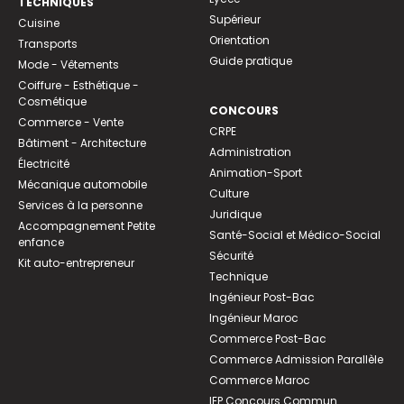
TECHNIQUES
Supérieur
Cuisine
Orientation
Transports
Guide pratique
Mode - Vêtements
Coiffure - Esthétique -
Cosmétique
CONCOURS
Commerce - Vente
CRPE
Bâtiment - Architecture
Administration
Électricité
Animation-Sport
Mécanique automobile
Culture
Services à la personne
Juridique
Accompagnement Petite
Santé-Social et Médico-Social
enfance
Sécurité
Kit auto-entrepreneur
Technique
Ingénieur Post-Bac
Ingénieur Maroc
Commerce Post-Bac
Commerce Admission Parallèle
Commerce Maroc
IEP Concours Commun