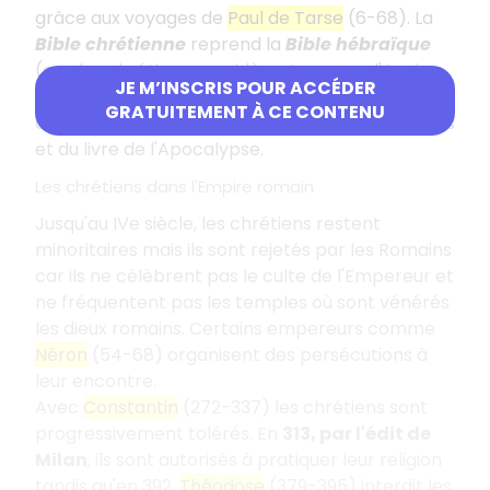
grâce aux voyages de
Paul de Tarse
(6-68). La
Bible chrétienne
reprend la
Bible hébraïque
(que les chrétiens considèrent comme l'Ancien
JE M’INSCRIS POUR ACCÉDER
Testament) et le
Nouveau Testament
composé
GRATUITEMENT À CE CONTENU
des Epitres, des Evangiles, des Actes des Apôtres
et du livre de l'Apocalypse.
Les chrétiens dans l'Empire romain
Jusqu'au IVe siècle, les chrétiens restent
minoritaires mais ils sont rejetés par les Romains
car ils ne célèbrent pas le culte de l'Empereur et
ne fréquentent pas les temples où sont vénérés
les dieux romains. Certains empereurs comme
Néron
(54-68) organisent des persécutions à
leur encontre.
Avec
Constantin
(272-337) les chrétiens sont
progressivement tolérés. En
313, par l'édit de
Milan
, ils sont autorisés à pratiquer leur religion
tandis qu'en 392,
Théodose
(379-395) interdit les