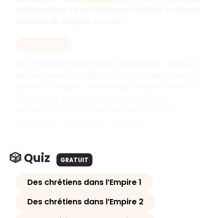
cultes païens. Le christianisme devient la religion
officielle de l'Empire romain.
EN RÉSUMÉ
Le christianisme naît au Ier siècle avec Jésus, se
diffuse grâce aux apôtres et à Paul de Tarse, et
devient la religion officielle de l'Empire romain à
la fin du IVe siècle après des périodes de
persécution. Les textes fondateurs sont les
Évangiles et le Nouveau Testament.
🎲 Quiz
GRATUIT
Des chrétiens dans l’Empire 1
Des chrétiens dans l’Empire 2