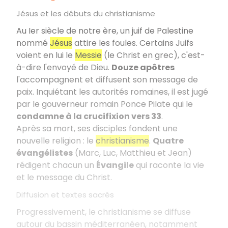
Jésus et les débuts du christianisme
Au Ier siècle de notre ère, un juif de Palestine
nommé
Jésus
attire les foules. Certains Juifs
voient en lui le
Messie
(le Christ en grec), c'est-
à-dire l'envoyé de Dieu.
Douze apôtres
l'accompagnent et diffusent son message de
paix. Inquiétant les autorités romaines, il est jugé
par le gouverneur romain Ponce Pilate qui le
condamne à la crucifixion vers 33
.
Après sa mort, ses disciples fondent une
nouvelle religion : le
christianisme
.
Quatre
évangélistes
(Marc, Luc, Matthieu et Jean)
rédigent chacun un
Évangile
qui raconte la vie
et le message du Christ.
Diffusion et textes sacrés
Progressivement, le christianisme se diffuse
autour du bassin méditerranéen, notamment