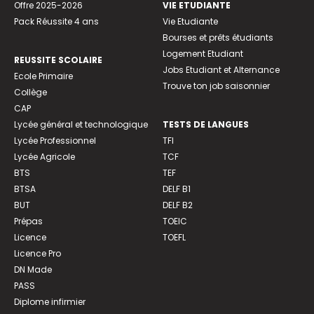
Offre 2025-2026
VIE ETUDIANTE
Pack Réussite 4 ans
Vie Etudiante
Bourses et prêts étudiants
Logement Etudiant
REUSSITE SCOLAIRE
Jobs Etudiant et Alternance
Ecole Primaire
Trouve ton job saisonnier
Collège
CAP
Lycée général et technologique
TESTS DE LANGUES
Lycée Professionnel
TFI
Lycée Agricole
TCF
BTS
TEF
BTSA
DELF B1
BUT
DELF B2
Prépas
TOEIC
Licence
TOEFL
Licence Pro
DN Made
PASS
Diplome infirmier