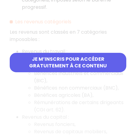
progressif.
Les revenus catégoriels
Les revenus sont classés en 7 catégories
imposables :
Revenus du travail :
Traitements et salaires (CGI art. 79 à
JE M’INSCRIS POUR ACCÉDER
GRATUITEMENT À CE CONTENU
81),
Bénéfices industriels et commerciaux
(BIC),
Bénéfices non commerciaux (BNC),
Bénéfices agricoles (BA),
Rémunérations de certains dirigeants
(CGI art. 62).
Revenus du capital :
Revenus fonciers,
Revenus de capitaux mobiliers,