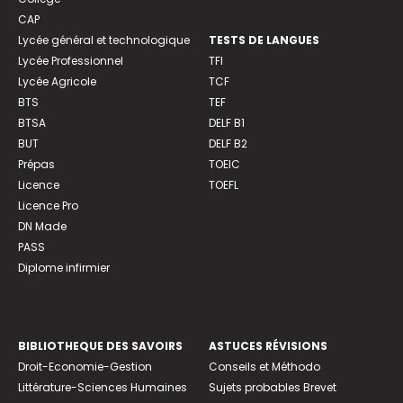
CAP
Lycée général et technologique
TESTS DE LANGUES
Lycée Professionnel
TFI
Lycée Agricole
TCF
BTS
TEF
BTSA
DELF B1
BUT
DELF B2
Prépas
TOEIC
Licence
TOEFL
Licence Pro
DN Made
PASS
Diplome infirmier
BIBLIOTHEQUE DES SAVOIRS
ASTUCES RÉVISIONS
Droit-Economie-Gestion
Conseils et Méthodo
Littérature-Sciences Humaines
Sujets probables Brevet