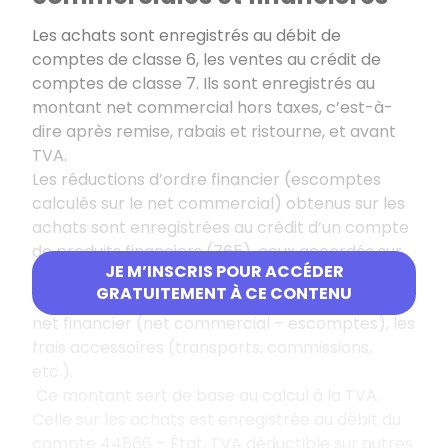
Les achats sont enregistrés au débit de
comptes de classe 6, les ventes au crédit de
comptes de classe 7. Ils sont enregistrés au
montant net commercial hors taxes, c’est-à-
dire après remise, rabais et ristourne, et avant
TVA.
Les réductions d’ordre financier (escomptes
calculés sur le net commercial) obtenus sur les
achats sont enregistrées au crédit d’un compte
de produits financiers (765), ceux accordés sur
JE M’INSCRIS POUR ACCÉDER
ventes sont enregistrés au débit d’un compte de
GRATUITEMENT À CE CONTENU
charges financières (665). On ajoute ensuite au
net financier (net commercial – escomptes), les
frais accessoires (transports, commissions,
etc.).
Ce montant sert de base au calcul à la TVA.
Celle sur les achats est enregistrée au débit du
compte 44566 – État, TVA déductible sur autres