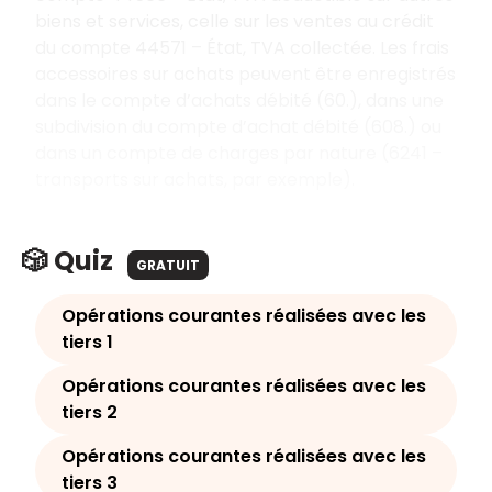
biens et services, celle sur les ventes au crédit
du compte 44571 – État, TVA collectée. Les frais
accessoires sur achats peuvent être enregistrés
dans le compte d’achats débité (60.), dans une
subdivision du compte d’achat débité (608.) ou
dans un compte de charges par nature (6241 –
transports sur achats, par exemple).
🎲 Quiz
GRATUIT
Opérations courantes réalisées avec les
tiers 1
Opérations courantes réalisées avec les
tiers 2
Opérations courantes réalisées avec les
tiers 3