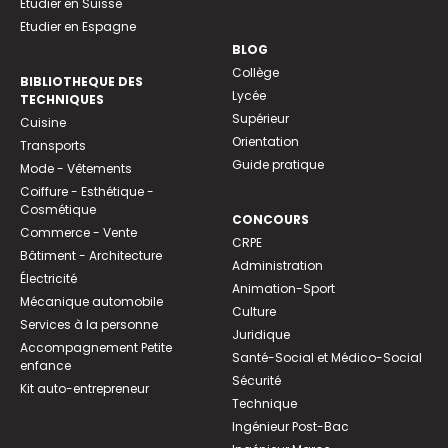
Etudier en Suisse
Etudier en Espagne
BLOG
Collège
BIBLIOTHEQUE DES
Lycée
TECHNIQUES
Supérieur
Cuisine
Orientation
Transports
Guide pratique
Mode - Vêtements
Coiffure - Esthétique -
Cosmétique
CONCOURS
Commerce - Vente
CRPE
Bâtiment - Architecture
Administration
Électricité
Animation-Sport
Mécanique automobile
Culture
Services à la personne
Juridique
Accompagnement Petite
Santé-Social et Médico-Social
enfance
Sécurité
Kit auto-entrepreneur
Technique
Ingénieur Post-Bac