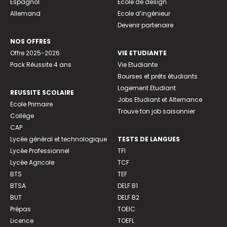
Espagnol
Ecole de design
Allemand
Ecole d’ingénieur
Devenir partenaire
NOS OFFRES
Offre 2025-2026
VIE ETUDIANTE
Pack Réussite 4 ans
Vie Etudiante
Bourses et prêts étudiants
Logement Etudiant
REUSSITE SCOLAIRE
Jobs Etudiant et Alternance
Ecole Primaire
Trouve ton job saisonnier
Collège
CAP
Lycée général et technologique
TESTS DE LANGUES
Lycée Professionnel
TFI
Lycée Agricole
TCF
BTS
TEF
BTSA
DELF B1
BUT
DELF B2
Prépas
TOEIC
Licence
TOEFL