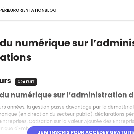
PÉRIEUR
ORIENTATION
BLOG
du numérique sur l’adminis
ations
ours
GRATUIT
du numérique sur l’administration 
urs années, la gestion passe davantage par la dématéria
ronique (en direction du secteur public), déclarations pé
Entreprises, Cotisation sur la Valeur Ajoutée des Entrepr
nique d'Embauche ou dépôts d’Appels d’Offres, etc.
JE M’INSCRIS POUR ACCÉDER GRATUIT