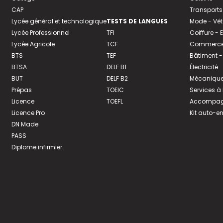
CAP
Transports
Lycée général et technologique
TESTS DE LANGUES
Mode - Vê
Lycée Professionnel
TFI
Coiffure -
Lycée Agricole
TCF
Commerce 
BTS
TEF
Bâtiment -
BTSA
DELF B1
Électricité
BUT
DELF B2
Mécanique
Prépas
TOEIC
Services à
Licence
TOEFL
Accompagn
Licence Pro
Kit auto-e
DN Made
PASS
Diplome infirmier