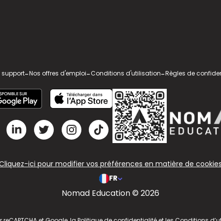
 support
-
Nos offres d'emploi
-
Conditions d'utilisation
-
Règles de confiden
Cliquez-ici pour modifier vos préférences en matière de cookie
FR
Nomad Education © 2026
ar reCAPTCHA et Google, la
Politique de confidentialité
et les
Conditions d’ut