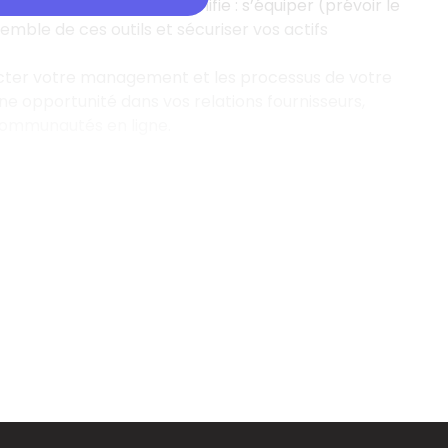
l’entreprise. Ce qui signifie : s’équiper (prévoir le
emble de ces outils et sécuriser vos actifs
ter votre management et les processus de votre
ne opportunité dans vos relations fournisseurs,
communautés en ligne.