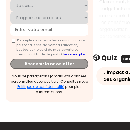
Clairement, le
budget inform
immatériels (l
Les conséque
organisation :
partenaires 
J'accepte de recevoir les communications
personnalisées de Nomad Education,
basées sur le suivi de mes ouvertures
d'emails (à l’aide de pixels).
En savoir plus
🎲 Quiz
GR
Recevoir la newsletter
L’impact d
Nous ne partagerons jamais vos données
des organi
personnelles avec des tiers. Consultez notre
Politique de confidentialité
pour plus
d’informations.