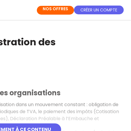
NOS OFFRES
CRÉER UN COMPTE
tration des
des organisations
lisation dans un mouvement constant : obligation de
riodiques de TVA, le paiement des impôts (Cotisation
ises), Déclaration Préalable à l’Embauche et
EMENT À CE CONTENU