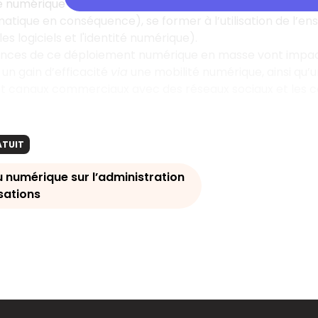
 numérique devient incontournable dans l’administration de 
atique en conséquence), se former à l’utilisation de l’ens
es logiciels et l'identité numérique).
nces de ce déploiement numérique en masse vont impac
 un gain d’efficacité
via
une mobilité numérique, ainsi qu’u
et canaux commerciaux avec des réseaux sociaux et les 
ATUIT
u numérique sur l’administration
sations