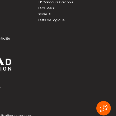
IEP Concours Grenoble
TAGE MAGE
Score IAE
Tests de Logique
tialité
s
ilisation
s’appliquent.