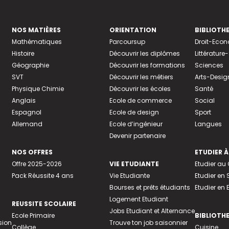
NOS MATIÈRES
ORIENTATION
BIBLIOTH
Mathématiques
Parcoursup
Droit-Eco
Histoire
Découvrir les diplômes
Littératur
Géographie
Découvrir les formations
Sciences
SVT
Découvrir les métiers
Arts-Desig
Physique Chimie
Découvrir les écoles
Santé
Anglais
Ecole de commerce
Social
Espagnol
Ecole de design
Sport
Allemand
Ecole d’ingénieur
Langues
Devenir partenaire
NOS OFFRES
ETUDIER À
Offre 2025-2026
VIE ETUDIANTE
Etudier a
Pack Réussite 4 ans
Vie Etudiante
Etudier en 
Bourses et prêts étudiants
Etudier en
Logement Etudiant
REUSSITE SCOLAIRE
Jobs Etudiant et Alternance
Ecole Primaire
BIBLIOTH
sion
Trouve ton job saisonnier
Collège
Cuisine