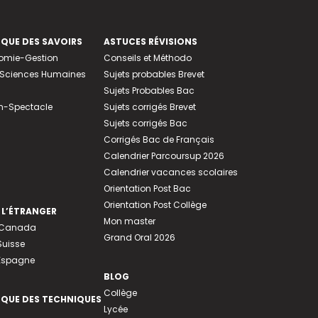
EQUE DES SAVOIRS
ASTUCES RÉVISIONS
nomie-Gestion
Conseils et Méthodo
e-Sciences Humaines
Sujets probables Brevet
Sujets Probables Bac
n-Spectacle
Sujets corrigés Brevet
Sujets corrigés Bac
Corrigés Bac de Français
Calendrier Parcoursup 2026
Calendrier vacances scolaires
Orientation Post Bac
Orientation Post Collège
 L’ÉTRANGER
Mon master
u Canada
Grand Oral 2026
Suisse
 Espagne
BLOG
Collège
EQUE DES TECHNIQUES
Lycée