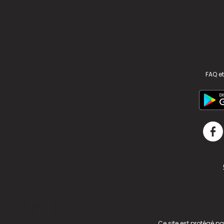
FAQ et
v2.311.4 US
Ce site est protégé p