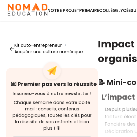
NOTRE PROJET
PRIMAIRE
COLLÈGE
LYCÉE
SU
Impact 
Kit auto-entrepreneur
>
Acquérir une culture numérique
organis
📝 Mini-c
💌 Premier pas vers la réussite
Inscrivez-vous à notre newsletter !
L’impact 
Chaque semaine dans votre boite
Depuis plusie
mail : conseils, contenus
pédagogiques, toutes les clés pour
facture élect
la réussite de vos enfants et bien
Foncière des 
plus ! 🎯
Déclaration U