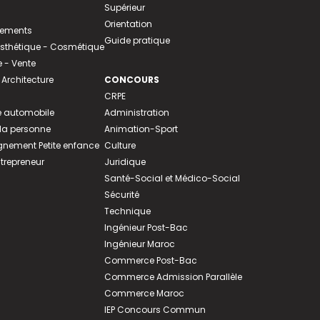
Supérieur
Orientation
tements
Guide pratique
 Esthétique - Cosmétique
- Vente
 Architecture
CONCOURS
CRPE
 automobile
Administration
 la personne
Animation-Sport
ement Petite enfance
Culture
ntrepreneur
Juridique
Santé-Social et Médico-Social
Sécurité
Technique
Ingénieur Post-Bac
Ingénieur Maroc
Commerce Post-Bac
Commerce Admission Parallèle
Commerce Maroc
IEP Concours Commun