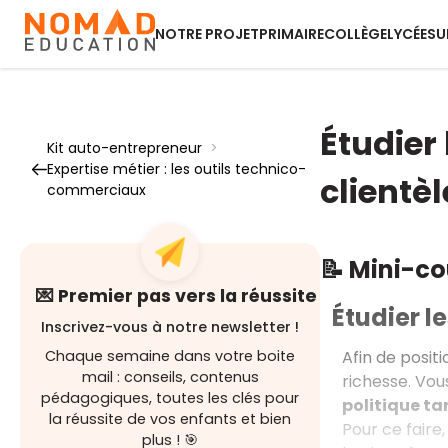
NOTRE PROJET
PRIMAIRE
COLLÈGE
LYCÉE
SU
Étudier
Kit auto-entrepreneur
>
Expertise métier : les outils technico-
clientèl
commerciaux
📝 Mini-c
💌 Premier pas vers la réussite
Étudier l
Inscrivez-vous à notre newsletter !
Afin de posit
Chaque semaine dans votre boite
mail : conseils, contenus
richesse. Vou
pédagogiques, toutes les clés pour
politique tar
la réussite de vos enfants et bien
Pour ce faire
plus ! 🎯