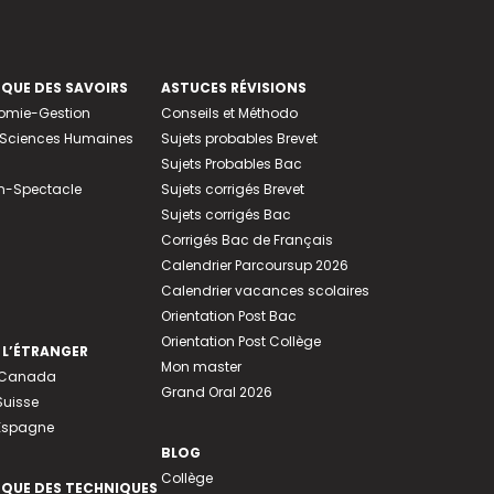
EQUE DES SAVOIRS
ASTUCES RÉVISIONS
nomie-Gestion
Conseils et Méthodo
e-Sciences Humaines
Sujets probables Brevet
Sujets Probables Bac
n-Spectacle
Sujets corrigés Brevet
Sujets corrigés Bac
Corrigés Bac de Français
Calendrier Parcoursup 2026
Calendrier vacances scolaires
Orientation Post Bac
Orientation Post Collège
 L’ÉTRANGER
Mon master
u Canada
Grand Oral 2026
Suisse
 Espagne
BLOG
Collège
EQUE DES TECHNIQUES