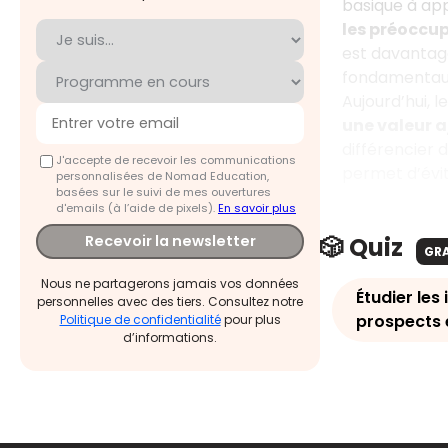
basique à app
les préoccup
est davantage
fondamentau
Aujourd’hui, 
une valeur 
différencier 
J'accepte de recevoir les communications
permet d’évit
personnalisées de Nomad Education,
basées sur le suivi de mes ouvertures
d'emails (à l’aide de pixels).
En savoir plus
🎲 Quiz
Recevoir la newsletter
GR
Nous ne partagerons jamais vos données
Étudier les
personnelles avec des tiers. Consultez notre
prospects e
Politique de confidentialité
pour plus
d’informations.