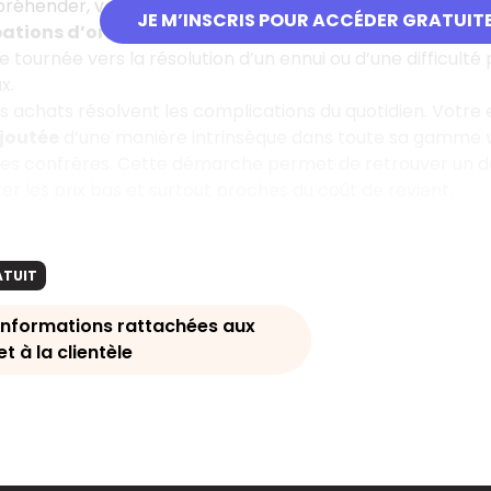
réhender, vous distinguerez les préoccupations dominante
JE M’INSCRIS POUR ACCÉDER GRATUIT
ations d’origine
qui répondent précisément aux attentes
 tournée vers la résolution d’un ennui ou d’une difficul
x.
les achats résolvent les complications du quotidien. Votre 
ajoutée
d’une manière intrinsèque dans toute sa gamme
des confrères. Cette démarche permet de retrouver un degr
er les prix bas et surtout proches du coût de revient.
ATUIT
 informations rattachées aux
t à la clientèle