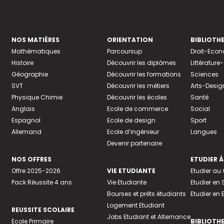
NOS MATIÈRES
ORIENTATION
BIBLIOTH
Mathématiques
Parcoursup
Droit-Eco
Histoire
Découvrir les diplômes
Littératur
Géographie
Découvrir les formations
Sciences
SVT
Découvrir les métiers
Arts-Desig
Physique Chimie
Découvrir les écoles
Santé
Anglais
Ecole de commerce
Social
Espagnol
Ecole de design
Sport
Allemand
Ecole d’ingénieur
Langues
Devenir partenaire
NOS OFFRES
ETUDIER À
Offre 2025-2026
VIE ETUDIANTE
Etudier a
Pack Réussite 4 ans
Vie Etudiante
Etudier en 
Bourses et prêts étudiants
Etudier en
Logement Etudiant
REUSSITE SCOLAIRE
Jobs Etudiant et Alternance
Ecole Primaire
BIBLIOTH