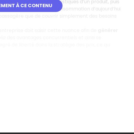
s relatives aux caractéristiques d’un produit, puis
EMENT À CE CONTENU
 du client. En effet, la consommation d’aujourd’hui
té passagère que de couvrir simplement des besoins
entreprise doit saisir cette nuance afin de
générer
via
des avantages concurrentiels et ainsi se
é de liberté dans la stratégie des prix, ce qui