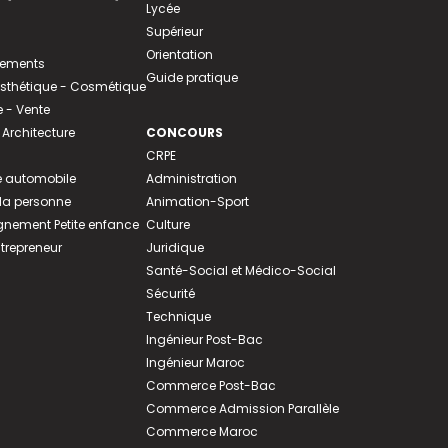
Lycée
Supérieur
Orientation
tements
Guide pratique
 Esthétique - Cosmétique
- Vente
 Architecture
CONCOURS
CRPE
 automobile
Administration
 la personne
Animation-Sport
ement Petite enfance
Culture
ntrepreneur
Juridique
Santé-Social et Médico-Social
Sécurité
Technique
Ingénieur Post-Bac
Ingénieur Maroc
Commerce Post-Bac
Commerce Admission Parallèle
Commerce Maroc