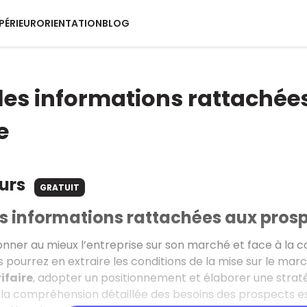
PÉRIEUR
ORIENTATION
BLOG
 les informations rattachées
e
ours
GRATUIT
es informations rattachées aux prospe
ionner au mieux l’entreprise sur son marché et face à la 
s pourrez en extraire les conditions de la mise sur le ma
ifaire
, adopter un positionnement et élaborer une stra
, la compréhension détaillée des besoins des prospects