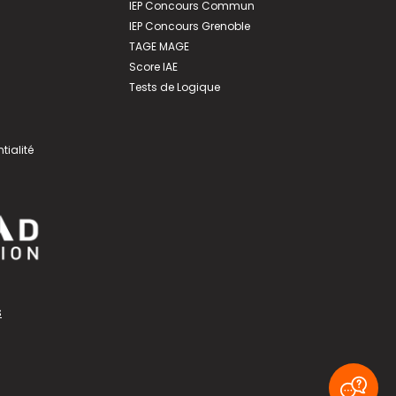
IEP Concours Commun
IEP Concours Grenoble
TAGE MAGE
Score IAE
Tests de Logique
tialité
s