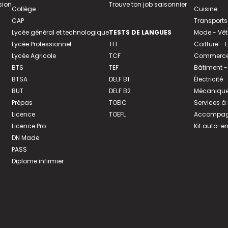
sion
Trouve ton job saisonnier
Collège
Cuisine
CAP
Transports
Lycée général et technologique
TESTS DE LANGUES
Mode - Vê
Lycée Professionnel
TFI
Coiffure -
Lycée Agricole
TCF
Commerce 
BTS
TEF
Bâtiment -
BTSA
DELF B1
Électricité
BUT
DELF B2
Mécanique
Prépas
TOEIC
Services à
Licence
TOEFL
Accompagn
Licence Pro
Kit auto-e
DN Made
PASS
Diplome infirmier