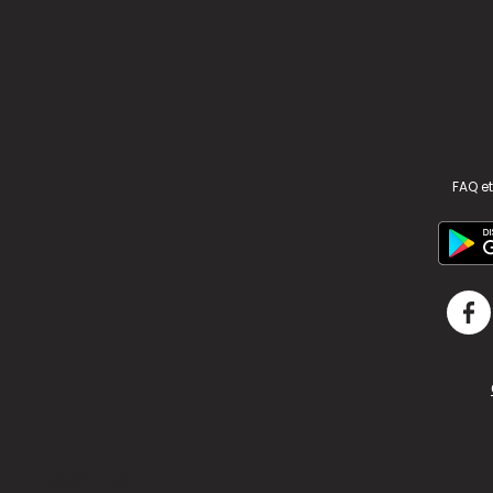
FAQ et
v2.311.4 US