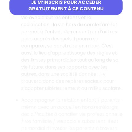
JE M’INSCRIS POUR ACCÉDER
GRATUITEMENT À CE CONTENU
Permettre à l’enfant l’apprentissage de la
vie avec d’autres enfants et la
socialisation
: la vie hors du cercle familial
permet à l’enfant de rencontrer d’autres
pairs auprès desquels il pourra se
comparer, se construire en miroir. C’est
aussi le lieu d’apprentissage des règles et
des limites primordiales tout au long de sa
vie future, dans ses rapports avec les
autres, dans une société donnée
: il y
trouvera donc des repères sociaux pour
s’adapter ultérieurement au milieu scolaire.
Accompagner la relation enfant / parents
:
même avec un accueil en horaires élargis,
des difficultés à concilier vie professionnelle
/ vie familiale / vie sociale subsistent. Il est
primordial d’investir les parents à travers