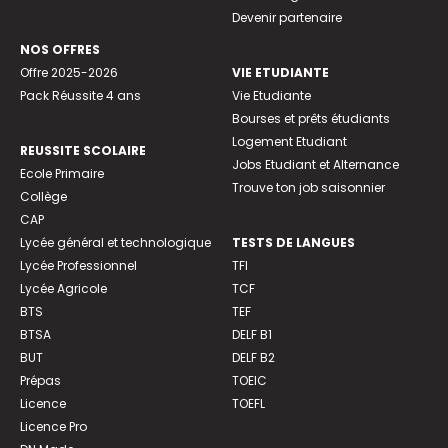
Devenir partenaire
NOS OFFRES
Offre 2025-2026
VIE ETUDIANTE
Pack Réussite 4 ans
Vie Etudiante
Bourses et prêts étudiants
Logement Etudiant
REUSSITE SCOLAIRE
Jobs Etudiant et Alternance
Ecole Primaire
Trouve ton job saisonnier
Collège
CAP
Lycée général et technologique
TESTS DE LANGUES
Lycée Professionnel
TFI
Lycée Agricole
TCF
BTS
TEF
BTSA
DELF B1
BUT
DELF B2
Prépas
TOEIC
Licence
TOEFL
Licence Pro