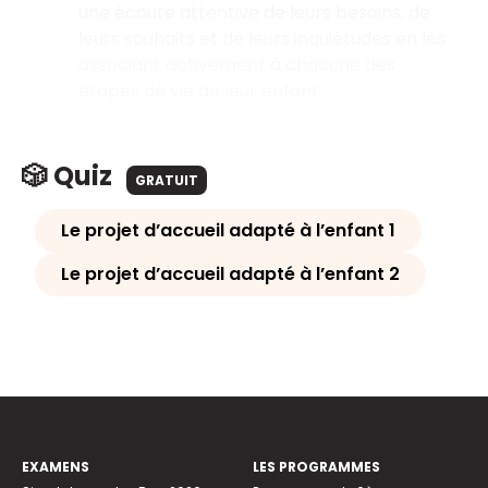
une écoute attentive de leurs besoins, de
leurs souhaits et de leurs inquiétudes en les
associant activement à chacune des
étapes de vie de leur enfant.
🎲 Quiz
GRATUIT
Le projet d’accueil adapté à l’enfant 1
Le projet d’accueil adapté à l’enfant 2
EXAMENS
LES PROGRAMMES