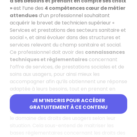
à ses besoins et prenant en compte ses choix
»
est l’une des
4 compétences cœur de métier
attendues
d’un professionnel souhaitant
acquérir le brevet de technicien supérieur «
Services et prestations des secteurs sanitaire et
social », et ainsi évoluer dans des structures et
services relevant du champ sanitaire et social.
Ce professionnel doit avoir des
connaissances
techniques et règlementaires
concernant
l’offre de services, de prestations sociales et de
soins aux usagers, pour ainsi mieux les
accompagner afin qu’ils obtiennent une réponse
adaptée à leurs besoins, tout en prenant en
compte leurs droits et leurs choix.
JE M’INSCRIS POUR ACCÉDER
Il doit avoir notamment de solides
GRATUITEMENT À CE CONTENU
connaissances sur la législation en vigueur dans
le domaine des droits des usagers selon leur
situation. Cela sous-entend de maitriser les
bases réglementaires concernant les droits des