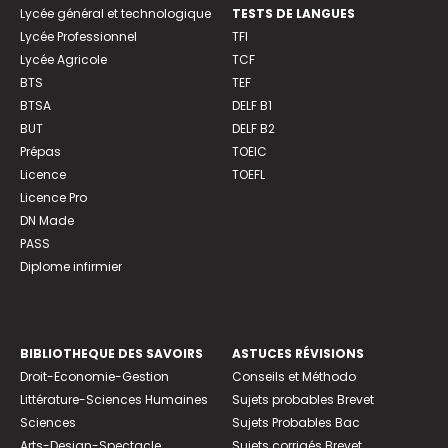
Lycée général et technologique
TESTS DE LANGUES
Lycée Professionnel
TFI
Lycée Agricole
TCF
BTS
TEF
BTSA
DELF B1
BUT
DELF B2
Prépas
TOEIC
Licence
TOEFL
Licence Pro
DN Made
PASS
Diplome infirmier
BIBLIOTHEQUE DES SAVOIRS
ASTUCES RÉVISIONS
Droit-Economie-Gestion
Conseils et Méthodo
Littérature-Sciences Humaines
Sujets probables Brevet
Sciences
Sujets Probables Bac
Arts-Design-Spectacle
Sujets corrigés Brevet