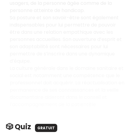
usagers, de la personne âgée comme de la
personne atteinte de handicap.
Sa posture et son savoir-être sont également
indispensables pour lui permettre de pouvoir
être dans une relation empathique avec les
personnes accueillies. Son ouverture d’esprit et
son adaptabilité sont nécessaires pour lui
permettre de s’inscrire dans une dynamique
d’équipe.
La culture générale dans le domaine sanitaire et
social est notamment une compétence que le
professionnel doit acquérir. La réactualisation en
permanence de ses connaissances et la veille
documentaire aideront dans le conseil et
l’accompagnement de la patientèle.
🎲 Quiz
GRATUIT