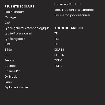
Logement Etudiant
REUSSITE SCOLAIRE
Jobs Etudiant et Alternance
Ecole Primaire
Trouve ton job saisonnier
Collège
CAP
Lycée général et technologique
TESTS DE LANGUES
Lycée Professionnel
TFI
Lycée Agricole
TCF
BTS
TEF
BTSA
DELF B1
BUT
DELF B2
Prépas
TOEIC
Licence
TOEFL
Licence Pro
DN Made
PASS
Diplome infirmier