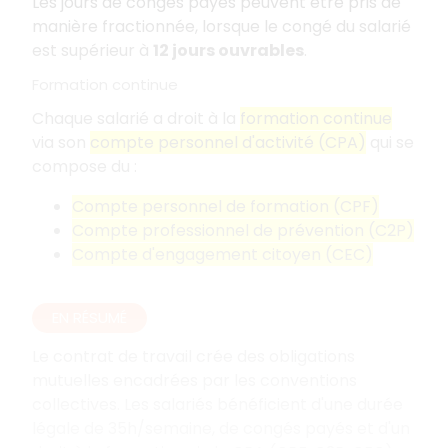
Les jours de congés payés peuvent être pris de
manière fractionnée, lorsque le congé du salarié
est supérieur à
12 jours ouvrables
.
Formation continue
Chaque salarié a droit à la
formation continue
via son
compte personnel d'activité (CPA)
qui se
compose du :
Compte personnel de formation (CPF)
Compte professionnel de prévention (C2P)
Compte d'engagement citoyen (CEC)
EN RÉSUMÉ
Le contrat de travail crée des obligations
mutuelles encadrées par les conventions
collectives. Les salariés bénéficient d'une durée
légale de 35h/semaine, de congés payés et d'un