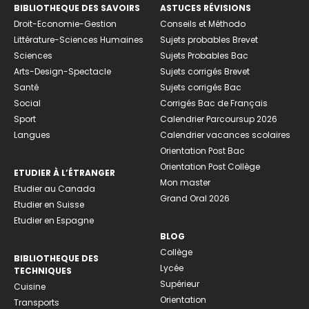
BIBLIOTHEQUE DES SAVOIRS
ASTUCES RÉVISIONS
Droit-Economie-Gestion
Conseils et Méthodo
Littérature-Sciences Humaines
Sujets probables Brevet
Sciences
Sujets Probables Bac
Arts-Design-Spectacle
Sujets corrigés Brevet
Santé
Sujets corrigés Bac
Social
Corrigés Bac de Français
Sport
Calendrier Parcoursup 2026
Langues
Calendrier vacances scolaires
Orientation Post Bac
Orientation Post Collège
ETUDIER À L’ÉTRANGER
Mon master
Etudier au Canada
Grand Oral 2026
Etudier en Suisse
Etudier en Espagne
BLOG
Collège
BIBLIOTHEQUE DES
Lycée
TECHNIQUES
Supérieur
Cuisine
Orientation
Transports