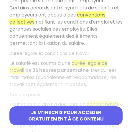
tant pour le salarié que pour l'employeur.
Certains accords entre syndicats de salariés et
employeurs ont abouti à des
conventions
collectives
notifiant les conditions d'emploi et les
garanties sociales des employés. Elles
contiennent également des éléments
permettant la fixation du salaire.
Durée légale et conditions de travail
Le salarié est soumis à une
durée légale de
travail
de
35 heures par semaine
. Des durées
maximales (quotidienne et hebdomadaire) de
travail sont également imposées.
Congés payés
Tout salarié a droit à des jours de
congés payés
par son employeur. La durée des congés varie
JE M’INSCRIS POUR ACCÉDER
en fonction des droits acquis. Les départs en
GRATUITEMENT À CE CONTENU
congés sont soumis à l'accord de l'employeur.