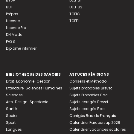
BTSA
DELF B1
BUT
DELF B2
Prépas
TOEIC
Licence
TOEFL
Licence Pro
DN Made
PASS
Diplome infirmier
BIBLIOTHEQUE DES SAVOIRS
ASTUCES RÉVISIONS
Droit-Economie-Gestion
Conseils et Méthodo
Littérature-Sciences Humaines
Sujets probables Brevet
Sciences
Sujets Probables Bac
Arts-Design-Spectacle
Sujets corrigés Brevet
Santé
Sujets corrigés Bac
Social
Corrigés Bac de Français
Sport
Calendrier Parcoursup 2026
Langues
Calendrier vacances scolaires