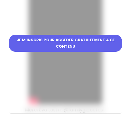
JE M’INSCRIS POUR ACCÉDER GRATUITEMENT À CE
CONTENU
Merci Éva Lastra @familyglobetour