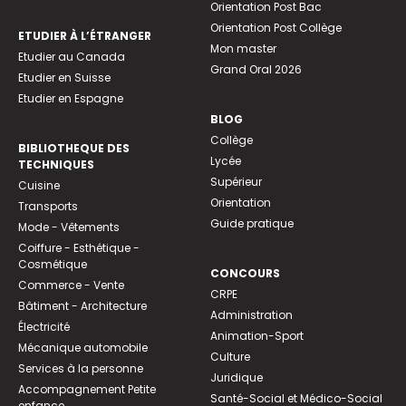
Orientation Post Bac
Orientation Post Collège
ETUDIER À L’ÉTRANGER
Mon master
Etudier au Canada
Grand Oral 2026
Etudier en Suisse
Etudier en Espagne
BLOG
Collège
BIBLIOTHEQUE DES
Lycée
TECHNIQUES
Supérieur
Cuisine
Orientation
Transports
Guide pratique
Mode - Vêtements
Coiffure - Esthétique -
Cosmétique
CONCOURS
Commerce - Vente
CRPE
Bâtiment - Architecture
Administration
Électricité
Animation-Sport
Mécanique automobile
Culture
Services à la personne
Juridique
Accompagnement Petite
Santé-Social et Médico-Social
enfance