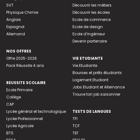
SVT
Découvrir les métiers
Physique Chimie
Découvrir les écoles
Anglais
Ecole de commerce
Espagnol
Ecole de design
Allemand
Ecole d’ingénieur
Devenir partenaire
NOS OFFRES
Offre 2025-2026
VIE ETUDIANTE
Pack Réussite 4 ans
Vie Etudiante
Bourses et prêts étudiants
Logement Etudiant
REUSSITE SCOLAIRE
Jobs Etudiant et Alternance
Ecole Primaire
Trouve ton job saisonnier
Collège
CAP
Lycée général et technologique
TESTS DE LANGUES
Lycée Professionnel
TFI
Lycée Agricole
TCF
BTS
TEF