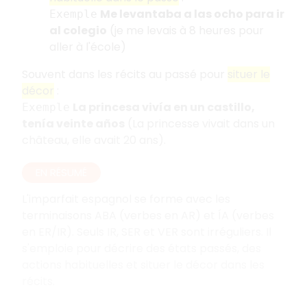
Me levantaba a las ocho para ir
Exemple
al colegio
(je me levais à 8 heures pour
aller à l'école)
Souvent dans les récits au passé pour
situer le
décor
:
La princesa vivía en un castillo,
Exemple
tenía veinte años
(La princesse vivait dans un
château, elle avait 20 ans).
EN RÉSUMÉ
L'imparfait espagnol se forme avec les
terminaisons ABA (verbes en AR) et ÍA (verbes
en ER/IR). Seuls IR, SER et VER sont irréguliers. Il
s'emploie pour décrire des états passés, des
actions habituelles et situer le décor dans les
récits.