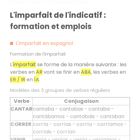
passé récent ou liées au présent.
L'imparfait de l'indicatif :
formation et emplois
L'imparfait en espagnol
Formation de l'imparfait
L'
imparfait
se forme de la manière suivante : les
verbes en
AR
vont se finir en
ABA
, les verbes en
ER / IR
en
ÍA
.
Modèles des 3 groupes de verbes réguliers
Verbe
Conjugaison
CANTAR
cantaba - cantabas - cantaba -
cantábamos - cantabais - cantaban
CORRER
corría - corrías - corría - corríamos -
corríais - corrían
VENIR
venía - venías - venía - veníamos -