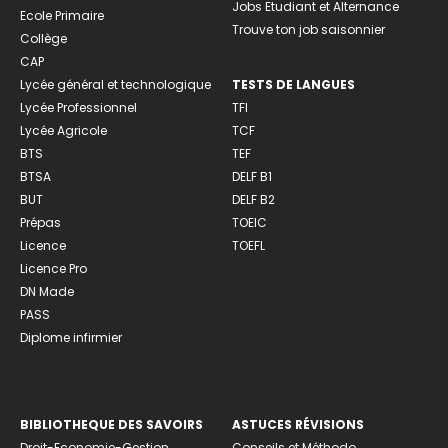
Jobs Etudiant et Alternance
Ecole Primaire
Trouve ton job saisonnier
Collège
CAP
Lycée général et technologique
TESTS DE LANGUES
Lycée Professionnel
TFI
Lycée Agricole
TCF
BTS
TEF
BTSA
DELF B1
BUT
DELF B2
Prépas
TOEIC
Licence
TOEFL
Licence Pro
DN Made
PASS
Diplome infirmier
BIBLIOTHEQUE DES SAVOIRS
ASTUCES RÉVISIONS
Droit-Economie-Gestion
Conseils et Méthodo