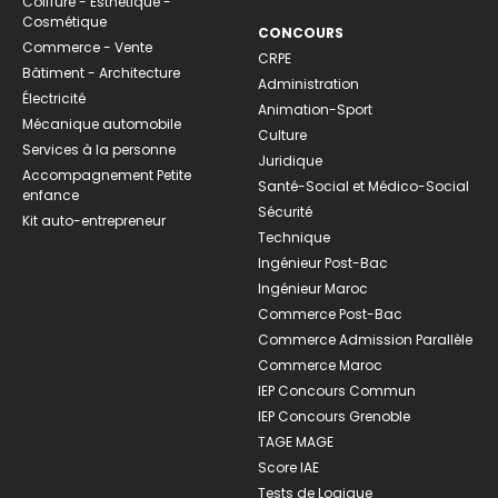
Coiffure - Esthétique -
Cosmétique
CONCOURS
Commerce - Vente
CRPE
Bâtiment - Architecture
Administration
Électricité
Animation-Sport
Mécanique automobile
Culture
Services à la personne
Juridique
Accompagnement Petite
Santé-Social et Médico-Social
enfance
Sécurité
Kit auto-entrepreneur
Technique
Ingénieur Post-Bac
Ingénieur Maroc
Commerce Post-Bac
Commerce Admission Parallèle
Commerce Maroc
IEP Concours Commun
IEP Concours Grenoble
TAGE MAGE
Score IAE
Tests de Logique