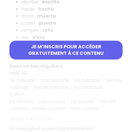
escribir :
escrito
hacer :
hecho
morir :
muerto
poner :
puesto
romper :
roto
ver :
visto
volver :
vuelto
JE M’INSCRIS POUR ACCÉDER
GRATUITEMENT À CE CONTENU
Exemples de conjugaison
Deux verbes réguliers :
HABLAR
he hablado - has hablado - ha hablado - hemos
hablado - habéis hablado - han hablado
COMER
he comido - has comido - ha comido - hemos
comido - habéis comido - han comido
Règles importantes
En espagnol le participe passé est