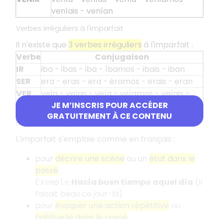
veníais - venían
Verbes irréguliers à l'imparfait
Il n'existe que
3 verbes irréguliers
à l'imparfait :
Verbe
Conjugaison
IR
iba - ibas - iba - íbamos - ibais - iban
SER
era - eras - era - éramos - erais - eran
VER
veía - veías - veía - veíamos - veíais -
veían
JE M’INSCRIS POUR ACCÉDER
GRATUITEMENT À CE CONTENU
Emplois de l'imparfait
L'imparfait s'emploie comme en français :
pour
décrire une scène
ou un
état dans le
passé
:
Hacía buen tiempo aquel día
(Il
Exemple
faisait beau ce jour-là)
pour
évoquer une action répétitive
ou
habituelle dans le passé
: