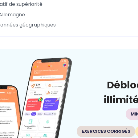
tif de supériorité
 Allemagne
données géographiques
Déblo
illimit
MI
EXERCICES CORRIGÉS