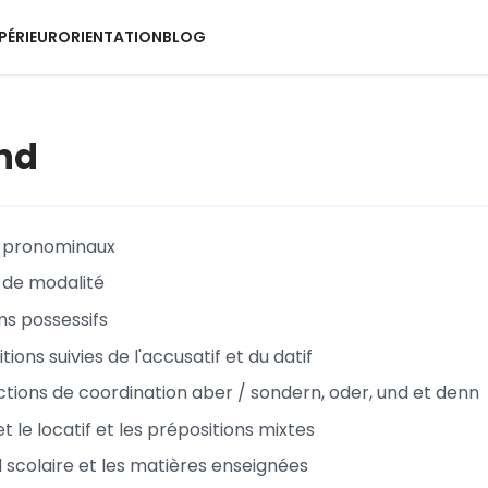
PÉRIEUR
ORIENTATION
BLOG
nd
s pronominaux
 de modalité
s possessifs
tions suivies de l'accusatif et du datif
ctions de coordination aber / sondern, oder, und et denn
 et le locatif et les prépositions mixtes
l scolaire et les matières enseignées