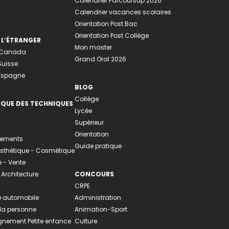
Calendrier Parcoursup 2026
Calendrier vacances scolaires
Orientation Post Bac
Orientation Post Collège
 L’ÉTRANGER
Mon master
u Canada
Grand Oral 2026
Suisse
 Espagne
BLOG
Collège
EQUE DES TECHNIQUES
Lycée
Supérieur
Orientation
tements
Guide pratique
 Esthétique - Cosmétique
- Vente
 Architecture
CONCOURS
CRPE
 automobile
Administration
 la personne
Animation-Sport
ement Petite enfance
Culture