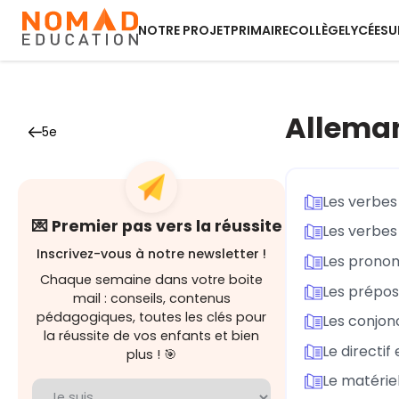
NOTRE PROJET
PRIMAIRE
COLLÈGE
LYCÉE
SU
Allema
5e
Les verbe
💌 Premier pas vers la réussite
Les verbes
Inscrivez-vous à notre newsletter !
Les pronom
Chaque semaine dans votre boite
Les préposi
mail : conseils, contenus
pédagogiques, toutes les clés pour
Les conjon
la réussite de vos enfants et bien
Le directif
plus ! 🎯
Le matérie