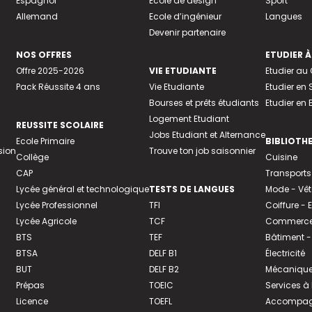
Espagnol
Ecole de design
Sport
Allemand
Ecole d’ingénieur
Langues
Devenir partenaire
NOS OFFRES
ETUDIER À
Offre 2025-2026
VIE ETUDIANTE
Etudier a
Pack Réussite 4 ans
Vie Etudiante
Etudier en 
Bourses et prêts étudiants
Etudier en
Logement Etudiant
REUSSITE SCOLAIRE
Jobs Etudiant et Alternance
Ecole Primaire
BIBLIOTH
sion
Trouve ton job saisonnier
Collège
Cuisine
CAP
Transports
Lycée général et technologique
TESTS DE LANGUES
Mode - Vê
Lycée Professionnel
TFI
Coiffure -
Lycée Agricole
TCF
Commerce 
BTS
TEF
Bâtiment -
BTSA
DELF B1
Électricité
BUT
DELF B2
Mécanique
Prépas
TOEIC
Services à
Licence
TOEFL
Accompagn