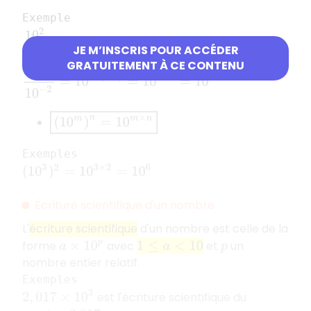
Exemple
10
2
10
5
=
10
2
−
5
=
10
−
3
JE M’INSCRIS POUR ACCÉDER
GRATUITEMENT À CE CONTENU
10
4
10
−
2
=
10
4
−
(
−
2
)
=
10
4
+
2
=
10
6
(
10
m
)
n
=
10
m
×
n
Exemples
(
10
3
)
2
=
10
3
×
2
=
10
6
Écriture scientifique d'un nombre
L'
écriture scientifique
d'un nombre est celle de la
forme
avec
et
un
a
×
10
p
1
≤
a
<
10
p
nombre entier relatif.
Exemples
2
,
017
×
10
3
est l'écriture scientifique du