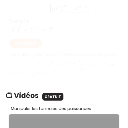
(
a
m
)
n
=
a
m
×
n
Exemple
(
2
2
)
3
=
2
2
×
3
=
2
6
EN RÉSUMÉ
Les puissances suivent quatre règles principales :
a
m
a
n
=
a
m
−
n
a
−
n
=
1
a
n
,
,
, et
a
n
×
a
m
=
a
m
+
n
.
(
a
m
)
n
=
a
m
×
n
📺 Vidéos
GRATUIT
Manipuler les formules des puissances