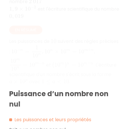
nombre
2
017
1
,
9
×
10
−
2
est l'écriture scientifique du nombre
0
,
019
EN RÉSUMÉ
Les puissances de
suivent des règles précises
10
10
−
n
=
1
10
n
:
,
,
10
n
×
10
m
=
10
m
+
n
10
m
10
n
=
10
m
−
n
et
. L'écriture
(
10
m
)
n
=
10
m
×
n
scientifique d'un nombre s'écrit sous la forme
avec
.
a
×
10
p
1
≤
a
<
10
Puissance d’un nombre non
nul
Les puissances et leurs propriétés