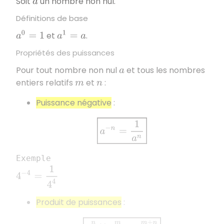
Soit
un nombre non nul.
a
Définitions de base
et
.
a
0
=
1
a
1
=
a
Propriétés des puissances
Pour tout nombre non nul
et tous les nombres
a
entiers relatifs
et
:
m
n
Puissance négative
:
a
−
n
=
1
a
n
Exemple
4
−
4
=
1
4
4
Produit de puissances
:
a
n
×
a
m
=
a
m
+
n