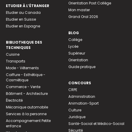
Orientation Post Collège
ETUDIER À L’ÉTRANGER
Mon master
Etudier au Canada
Grand Oral 2026
Etudier en Suisse
Etudier en Espagne
BLOG
Collège
BIBLIOTHEQUE DES
Lycée
TECHNIQUES
Supérieur
Cuisine
Orientation
Transports
Guide pratique
Mode - Vêtements
Coiffure - Esthétique -
Cosmétique
CONCOURS
Commerce - Vente
CRPE
Bâtiment - Architecture
Administration
Électricité
Animation-Sport
Mécanique automobile
Culture
Services à la personne
Juridique
Accompagnement Petite
Santé-Social et Médico-Social
enfance
Sécurité