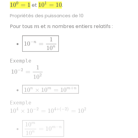
10
0
=
1
10
1
=
10
et
.
Propriétés des puissances de 10
Pour tous
et
nombres entiers relatifs :
m
n
10
−
n
=
1
10
n
Exemple
10
−
2
=
1
10
2
10
n
×
10
m
=
10
m
+
n
Exemple
10
4
×
10
−
2
=
10
4
+
(
−
2
)
=
10
2
10
m
10
n
=
10
m
−
n