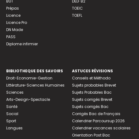
BUT
DELF B2
Prépas
TOEIC
Licence
TOEFL
Licence Pro
DN Made
PASS
Diplome infirmier
BIBLIOTHEQUE DES SAVOIRS
ASTUCES RÉVISIONS
Droit-Economie-Gestion
Conseils et Méthodo
Littérature-Sciences Humaines
Sujets probables Brevet
Sciences
Sujets Probables Bac
Arts-Design-Spectacle
Sujets corrigés Brevet
Santé
Sujets corrigés Bac
Social
Corrigés Bac de Français
Sport
Calendrier Parcoursup 2026
Langues
Calendrier vacances scolaires
Orientation Post Bac