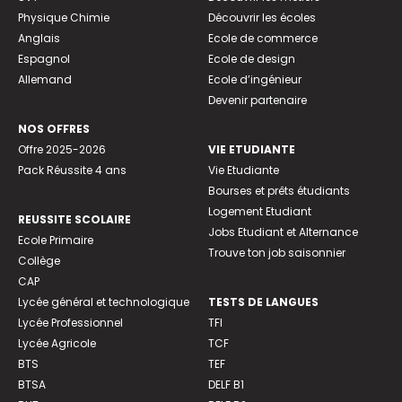
Physique Chimie
Découvrir les écoles
Anglais
Ecole de commerce
Espagnol
Ecole de design
Allemand
Ecole d’ingénieur
Devenir partenaire
NOS OFFRES
Offre 2025-2026
VIE ETUDIANTE
Pack Réussite 4 ans
Vie Etudiante
Bourses et prêts étudiants
Logement Etudiant
REUSSITE SCOLAIRE
Jobs Etudiant et Alternance
Ecole Primaire
Trouve ton job saisonnier
Collège
CAP
Lycée général et technologique
TESTS DE LANGUES
Lycée Professionnel
TFI
Lycée Agricole
TCF
BTS
TEF
BTSA
DELF B1