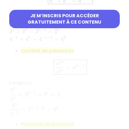
JE M’INSCRIS POUR ACCÉDER
GRATUITEMENT À CE CONTENU
Exemples
3
2
×
3
4
=
3
2
+
4
=
3
6
4
−
1
×
4
4
=
4
−
1
+
4
=
4
3
Quotient de puissances
:
a
m
a
n
=
a
m
−
n
Exemples
2
3
2
2
=
2
3
−
2
=
2
1
=
2
2
4
2
−
2
=
2
4
−
(
−
2
)
=
2
6
Puissance de puissance
: