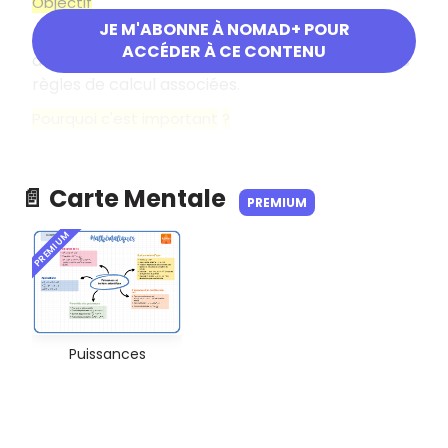
Objectif
JE M'ABONNE À NOMAD+ POUR
Comprendre et savoir calculer les puissances
ACCÉDER À CE CONTENU
d'un nombre (positives et simples), et utiliser les
règles de calcul associées.
Pourquoi c'est important
?
📄 Carte Mentale
PREMIUM
PREMIUM
Puissances