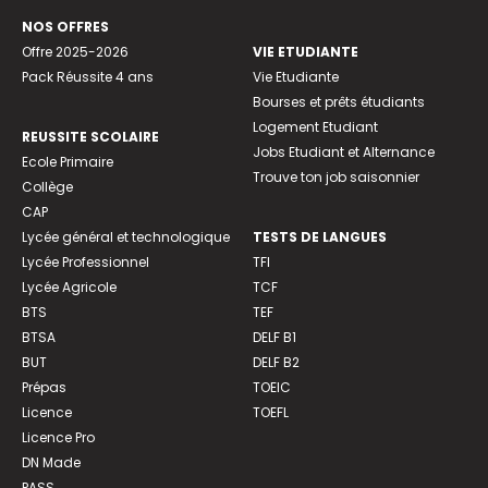
NOS OFFRES
Offre 2025-2026
VIE ETUDIANTE
Pack Réussite 4 ans
Vie Etudiante
Bourses et prêts étudiants
Logement Etudiant
REUSSITE SCOLAIRE
Jobs Etudiant et Alternance
Ecole Primaire
Trouve ton job saisonnier
Collège
CAP
Lycée général et technologique
TESTS DE LANGUES
Lycée Professionnel
TFI
Lycée Agricole
TCF
BTS
TEF
BTSA
DELF B1
BUT
DELF B2
Prépas
TOEIC
Licence
TOEFL
Licence Pro
DN Made
PASS