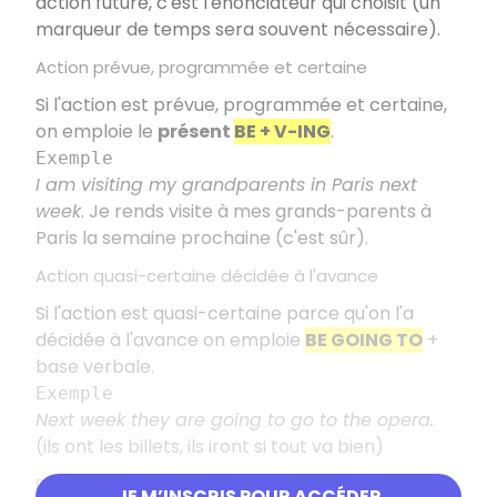
action future, c'est l'énonciateur qui choisit (un
marqueur de temps sera souvent nécessaire).
Action prévue, programmée et certaine
Si l'action est prévue, programmée et certaine,
on emploie le
présent
BE + V-ING
.
Exemple
I am visiting my grandparents in Paris next
week
. Je rends visite à mes grands-parents à
Paris la semaine prochaine (c'est sûr).
Action quasi-certaine décidée à l'avance
Si l'action est quasi-certaine parce qu'on l'a
décidée à l'avance on emploie
BE GOING TO
+
base verbale.
Exemple
Next week they are going to go to the opera.
(ils ont les billets, ils iront si tout va bien)
Prédiction ou action incertaine
JE M’INSCRIS POUR ACCÉDER