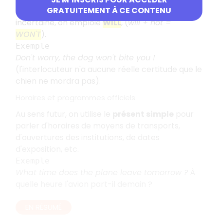
GRATUITEMENT À CE CONTENU
Si on veut prédire une action ou si elle est
incertaine, on emploie
WILL
, (
will + not =
WON'T
).
Exemple
Don't worry, the dog won't bite you !
(l'interlocuteur n'a aucune réelle certitude que le
chien ne mordra pas).
Horaires et programmes officiels
Au sens futur, on utilise le
présent simple
pour
parler d'horaires de moyens de transports,
d'ouvertures des institutions, de dates
d'exposition, etc.
Exemple
What time does the plane leave tomorrow ?
À
quelle heure l'avion part-il demain ?
EN RÉSUMÉ