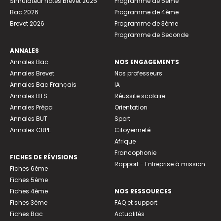
Simulateur notes Brevet 2026
Programme de 5ème
Bac 2026
Programme de 4ème
Brevet 2026
Programme de 3ème
Programme de Seconde
ANNALES
Annales Bac
NOS ENGAGEMENTS
Annales Brevet
Nos professeurs
Annales Bac Français
IA
Annales BTS
Réussite scolaire
Annales Prépa
Orientation
Annales BUT
Sport
Annales CRPE
Citoyenneté
Afrique
Francophonie
FICHES DE RÉVISIONS
Rapport - Entreprise à mission
Fiches 6ème
Fiches 5ème
Fiches 4ème
NOS RESSOURCES
Fiches 3ème
FAQ et support
Fiches Bac
Actualités