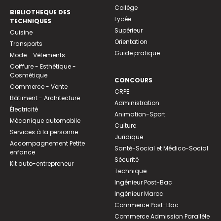
Collège
BIBLIOTHEQUE DES
Lycée
TECHNIQUES
Supérieur
Cuisine
Orientation
Transports
Guide pratique
Mode - Vêtements
Coiffure - Esthétique -
Cosmétique
CONCOURS
Commerce - Vente
CRPE
Bâtiment - Architecture
Administration
Électricité
Animation-Sport
Mécanique automobile
Culture
Services à la personne
Juridique
Accompagnement Petite
Santé-Social et Médico-Social
enfance
Sécurité
Kit auto-entrepreneur
Technique
Ingénieur Post-Bac
Ingénieur Maroc
Commerce Post-Bac
Commerce Admission Parallèle