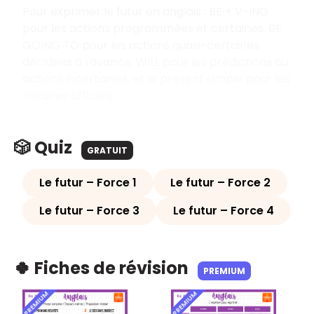
Pour exprimer le futur en anglais : BE + V-ING
pour les actions programmées et certaines, BE
GOING TO pour les actions quasi-certaines
décidées à l'avance, WILL pour les prédictions ou
actions incertaines, et le présent simple pour les
horaires officiels.
🎲 Quiz
GRATUIT
Le futur – Force 1
Le futur – Force 2
Le futur – Force 3
Le futur – Force 4
🍀 Fiches de révision
PREMIUM
PREMIUM
PREMIUM