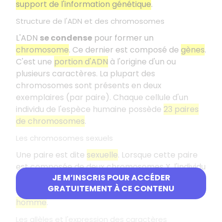
support de l'information génétique
.
Structure de l'ADN et des chromosomes
L'ADN
se condense
pour former un
chromosome
. Ce dernier est composé de
gènes
.
C'est une
portion d'ADN
à l'origine d'un ou
plusieurs caractères. La plupart des
chromosomes sont présents en deux
exemplaires (par paire). Chaque cellule d'un
individu de l'espèce humaine possède
23 paires
de chromosomes
.
Les chromosomes sexuels
Une paire est dite
sexuelle
. Lorsque cette paire
est composée de deux chromosomes X, l'individu
JE M’INSCRIS POUR ACCÉDER
est une
femme
. Lorsque la paire est composée
GRATUITEMENT À CE CONTENU
d'un
chromosome X
et d'un
Y
, l'individu est un
homme
.
Les allèles et l'expression des caractères