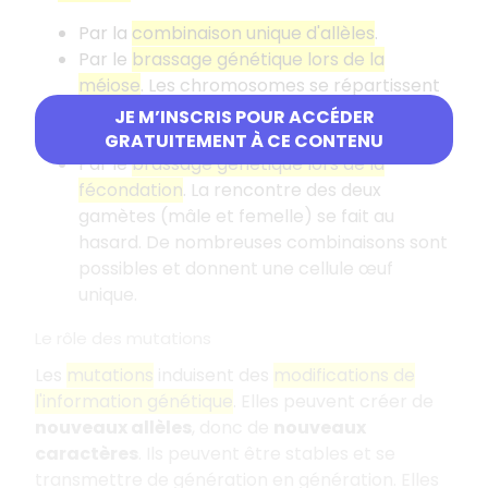
Par la
combinaison unique d'allèles
.
Par le
brassage génétique lors de la
méiose
. Les chromosomes se répartissent
au hasard pour former une cellule sexuelle
JE M’INSCRIS POUR ACCÉDER
génétiquement unique.
GRATUITEMENT À CE CONTENU
Par le
brassage génétique lors de la
fécondation
. La rencontre des deux
gamètes (mâle et femelle) se fait au
hasard. De nombreuses combinaisons sont
possibles et donnent une cellule œuf
unique.
Le rôle des mutations
Les
mutations
induisent des
modifications de
l'information génétique
. Elles peuvent créer de
nouveaux allèles
, donc de
nouveaux
caractères
. Ils peuvent être stables et se
transmettre de génération en génération. Elles