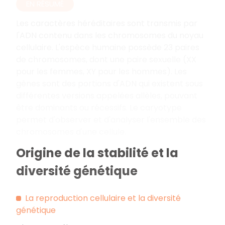
EN RÉSUMÉ
Les caractères héréditaires sont transmis par
l'ADN contenu dans les chromosomes du noyau
cellulaire. L'espèce humaine possède 23 paires
de chromosomes, dont une paire sexuelle (XX
pour les femmes, XY pour les hommes). Les
gènes sont des portions d'ADN qui existent sous
différentes versions appelées allèles, pouvant
être dominants ou récessifs. Le caryotype
permet d'observer et d'analyser l'ensemble des
chromosomes d'une cellule.
Origine de la stabilité et la
diversité génétique
La reproduction cellulaire et la diversité
génétique