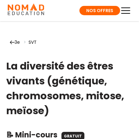
NOS OFFRES
3e
>
SVT
La diversité des êtres
vivants (génétique,
chromosomes, mitose,
meïose)
📝 Mini-cours
GRATUIT