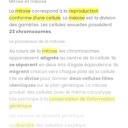
Mitose et méiose
La
mitose
correspond à la
reproduction
conforme d'une cellule
. La
méiose
est la division
des gamètes. Les cellules sexuelles possèdent
23 chromosomes
.
Le processus de la mitose
Au cours de la
mitose
, les chromosomes
apparaissent
alignés
au centre de la cellule. Ils
se séparent
en deux lots d'égale équivalence. Ils
migrent
chacun vers chaque pôle de la cellule.
Elle se
divise
pour donner
deux cellules filles
identiques
sur le plan génétique. La mitose
produit des cellules avec le même caryotype.
Elle participe à la
conservation de l'information
génétique
.
Les sources de diversité génétique
La
diversité
des individus s'explique :