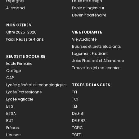
Espagnol
Ecole de design
Allemand
Ecole d’ingénieur
Devenir partenaire
NOS OFFRES
Offre 2025-2026
VIE ETUDIANTE
Pack Réussite 4 ans
Vie Etudiante
Bourses et prêts étudiants
Logement Etudiant
REUSSITE SCOLAIRE
Jobs Etudiant et Alternance
Ecole Primaire
Trouve ton job saisonnier
Collège
CAP
Lycée général et technologique
TESTS DE LANGUES
Lycée Professionnel
TFI
Lycée Agricole
TCF
BTS
TEF
BTSA
DELF B1
BUT
DELF B2
Prépas
TOEIC
Licence
TOEFL