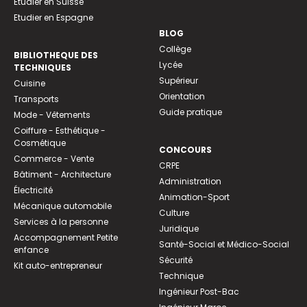
Etudier en Suisse
Etudier en Espagne
BLOG
Collège
BIBLIOTHEQUE DES
Lycée
TECHNIQUES
Supérieur
Cuisine
Orientation
Transports
Guide pratique
Mode - Vêtements
Coiffure - Esthétique -
Cosmétique
CONCOURS
Commerce - Vente
CRPE
Bâtiment - Architecture
Administration
Électricité
Animation-Sport
Mécanique automobile
Culture
Services à la personne
Juridique
Accompagnement Petite
Santé-Social et Médico-Social
enfance
Sécurité
Kit auto-entrepreneur
Technique
Ingénieur Post-Bac