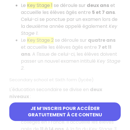
Le
Key Stage 1
se déroule sur
deux ans
et
accueille les élèves âgés entre
5 et 7 ans
.
Celui-ci se ponctue par un examen lors de
la deuxième année appelé également
Key
Stage 1
.
Le
Key Stage 2
se déroule sur
quatre ans
et accueille les élèves âgés entre
7 et 11
ans
. A l'issue de celui-ci, les élèves doivent
passer un nouvel examen intitulé
Key Stage
2
.
Secondary school et Sixth form (lycée)
L'éducation secondaire se divise en
deux
niveaux
:
Le
Key Stage 3
se déroule sur
trois ans
et
JE M’INSCRIS POUR ACCÉDER
GRATUITEMENT À CE CONTENU
correspond aux trois premières années de
collèges en France. Il accueille les élèves
agés de
11 à 14 ans
. A la fin du
Key Stage 3
,