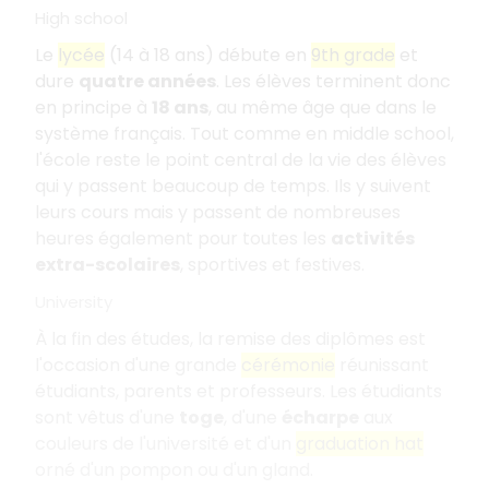
High school
Le
lycée
(14 à 18 ans) débute en
9th grade
et
dure
quatre années
. Les élèves terminent donc
en principe à
18 ans
, au même âge que dans le
système français. Tout comme en middle school,
l'école reste le point central de la vie des élèves
qui y passent beaucoup de temps. Ils y suivent
leurs cours mais y passent de nombreuses
heures également pour toutes les
activités
extra-scolaires
, sportives et festives.
University
À la fin des études, la remise des diplômes est
l'occasion d'une grande
cérémonie
réunissant
étudiants, parents et professeurs. Les étudiants
sont vêtus d'une
toge
, d'une
écharpe
aux
couleurs de l'université et d'un
graduation hat
orné d'un pompon ou d'un gland.