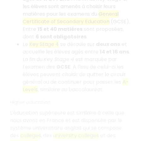
les élèves sont amenés à choisir leurs
matières pour les examens du
General
Certificate of Secondary Education
(GCSE).
Entre
15 et 40 matières
sont proposées,
dont
6 sont obligatoires
.
Le
Key Stage 4
se déroule sur
deux ans
et
accueille les élèves agés entre
14 et 16 ans
.
La fin du
Key Stage 4
est marquée par
l'examen des
GCSE
. À l'issu de celui-ci les
élèves peuvent choisir de quitter le circuit
général ou de continuer pour passer les
A-
Levels
, similaire au baccalauréat.
Higher education
L'éducation supérieure est similaire à celle que
nous avons en France et est dispensée par le
système universitaire anglais qui se compose
des
colleges
, des
university colleges
et des