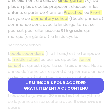
officiellement à 5 ans, au
Kindergarten
(K). De
plus en plus d'écoles proposent d'accueillir les
enfants à partir de 4 ans en
Preschool
ou
Pre-K
.
Le cycle de
elementary school
(l'école primaire)
commence donc avec le kindergarten et se
poursuit pour aller jusqu'au
5th grade
, qui
marque (en général) la fin du cycle.
Secondary school
L'
école secondaire
(11 à 14 ans) est le temps de
la
middle school
ou parfois appelée
Junior
school
et qui est répartie sur trois années. Notre
année de 3ème correspond à la première année
de lycée aux États-Unis. Les cours débutent
JE M’INSCRIS POUR ACCÉDER
entre
8h et 8h30
et se terminent vers
15h
et
GRATUITEMENT À CE CONTENU
ceci du lundi au vendredi. La pause de midi est
très courte (environ
20 minutes
) et le rythme
de la journée assez soutenu avec
8 séances de
cours
.