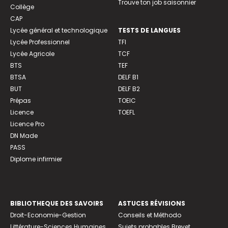
Trouve ton job saisonnier
Collège
CAP
Lycée général et technologique
TESTS DE LANGUES
Lycée Professionnel
TFI
Lycée Agricole
TCF
BTS
TEF
BTSA
DELF B1
BUT
DELF B2
Prépas
TOEIC
Licence
TOEFL
Licence Pro
DN Made
PASS
Diplome infirmier
BIBLIOTHEQUE DES SAVOIRS
ASTUCES RÉVISIONS
Droit-Economie-Gestion
Conseils et Méthodo
Littérature-Sciences Humaines
Sujets probables Brevet