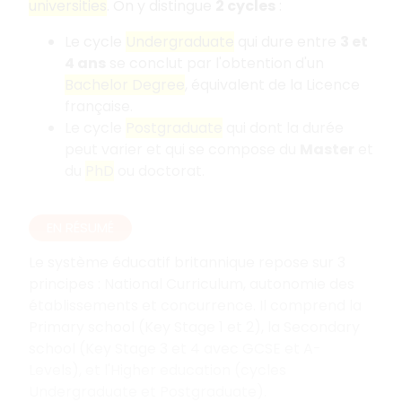
universities
. On y distingue
2 cycles
:
Le cycle
Undergraduate
qui dure entre
3 et
4 ans
se conclut par l'obtention d'un
Bachelor Degree
, équivalent de la Licence
française.
Le cycle
Postgraduate
qui dont la durée
peut varier et qui se compose du
Master
et
du
PhD
ou doctorat.
EN RÉSUMÉ
Le système éducatif britannique repose sur 3
principes : National Curriculum, autonomie des
établissements et concurrence. Il comprend la
Primary school (Key Stage 1 et 2), la Secondary
school (Key Stage 3 et 4 avec GCSE et A-
Levels), et l'Higher education (cycles
Undergraduate et Postgraduate).