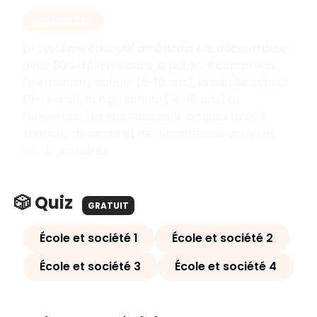
EN RÉSUMÉ
Le système éducatif américain est décentralisé
avec 90% d'élèves dans le public. Il comprend
l'elementary school (5-10 ans), la middle school
(11-14 ans), la high school (14-18 ans) et
l'université. Les journées sont longues avec 8
séances de cours et de nombreuses activités
extra-scolaires.
🎲 Quiz
GRATUIT
École et société 1
École et société 2
École et société 3
École et société 4