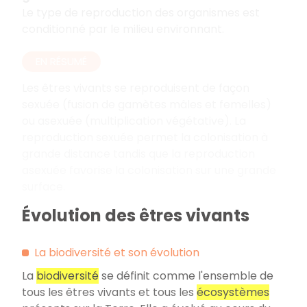
Le type de reproduction des organismes est
conditionné par le milieu environnant.
EN RÉSUMÉ
Les êtres vivants se reproduisent de façon
sexuée (fusion de gamètes mâles et femelles)
ou asexuée (multiplication végétative). La
reproduction sexuée permet la colonisation à
grande distance tandis que la reproduction
asexuée favorise la colonisation sur une grande
surface.
Évolution des êtres vivants
La biodiversité et son évolution
La
biodiversité
se définit comme l'ensemble de
tous les êtres vivants et tous les
écosystèmes