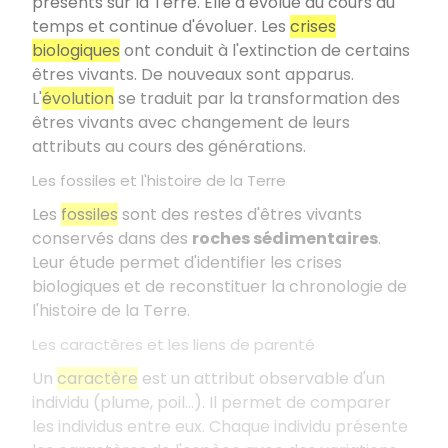
présents sur la Terre. Elle a évolué au cours du
temps et continue d'évoluer. Les
crises
biologiques
ont conduit à l'extinction de certains
êtres vivants. De nouveaux sont apparus.
L'
évolution
se traduit par la transformation des
êtres vivants avec changement de leurs
attributs au cours des générations.
Les fossiles et l'histoire de la Terre
Les
fossiles
sont des restes d'êtres vivants
conservés dans des
roches sédimentaires
.
Leur étude permet d'identifier les crises
biologiques et de reconstituer la chronologie de
l'histoire de la Terre.
Les caractères et les liens de parenté
Un
caractère
est un attribut observable d'un
individu (plume, poil...). Il permet de comparer
les individus entre eux. Chaque individu présente