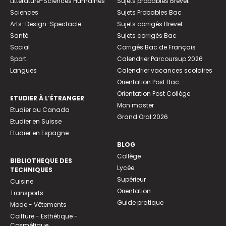
Littérature-Sciences Humaines
Sujets probables Brevet
Sciences
Sujets Probables Bac
Arts-Design-Spectacle
Sujets corrigés Brevet
Santé
Sujets corrigés Bac
Social
Corrigés Bac de Français
Sport
Calendrier Parcoursup 2026
Langues
Calendrier vacances scolaires
Orientation Post Bac
Orientation Post Collège
ETUDIER À L’ÉTRANGER
Mon master
Etudier au Canada
Grand Oral 2026
Etudier en Suisse
Etudier en Espagne
BLOG
Collège
BIBLIOTHEQUE DES
Lycée
TECHNIQUES
Supérieur
Cuisine
Orientation
Transports
Guide pratique
Mode - Vêtements
Coiffure - Esthétique -
Cosmétique