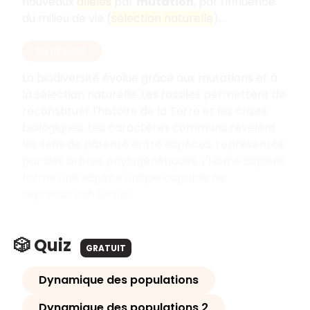
nouveaux
allèles
par
mutation
, par l'influence
du milieu de vie (
sélection naturelle
)...
EN RÉSUMÉ
La biodiversité évolue grâce aux mutations et à
la sélection naturelle. Les fossiles permettent de
reconstituer l'histoire de la Terre et les crises
biologiques. Les caractères communs révèlent
les liens de parenté entre espèces, représentés
par des arbres phylogénétiques. L'Homo sapiens
forme une espèce unique capable de
reproduction fertile.
🎲 Quiz
GRATUIT
Dynamique des populations
Dynamique des populations 2