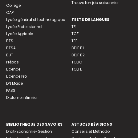
Trouve ton job saisonnier
Collège
CAP
Lycée général et technologique
TESTS DE LANGUES
Lycée Professionnel
TFI
Lycée Agricole
TCF
BTS
TEF
BTSA
DELF B1
BUT
DELF B2
Prépas
TOEIC
Licence
TOEFL
Licence Pro
DN Made
PASS
Diplome infirmier
BIBLIOTHEQUE DES SAVOIRS
ASTUCES RÉVISIONS
Droit-Economie-Gestion
Conseils et Méthodo