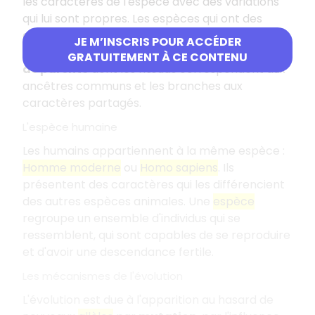
les caractères de l'espèce avec des variations
qui lui sont propres. Les espèces qui ont des
caractères communs ont des
liens de parenté
.
JE M’INSCRIS POUR ACCÉDER
Ces derniers sont représentés par des
arbres
GRATUITEMENT À CE CONTENU
de parenté
dont les nœuds correspondent aux
ancêtres communs et les branches aux
caractères partagés.
L'espèce humaine
Les humains appartiennent à la même espèce :
Homme moderne
ou
Homo sapiens
. Ils
présentent des caractères qui les différencient
des autres espèces animales. Une
espèce
regroupe un ensemble d'individus qui se
ressemblent, qui sont capables de se reproduire
et d'avoir une descendance fertile.
Les mécanismes de l'évolution
L'évolution est due à l'apparition au hasard de