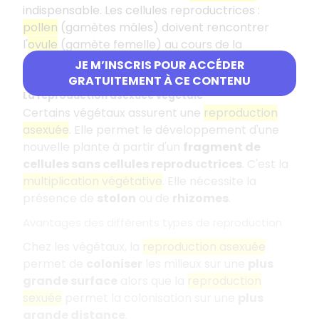
indispensable. Les cellules reproductrices :
pollen
(gamètes mâles) doivent rencontrer
l'
ovule
(gamète femelle) au cours de la
fécondation
. Elle est rendue possible par les
JE M’INSCRIS POUR ACCÉDER
insectes, par le vent.
GRATUITEMENT À CE CONTENU
La reproduction asexuée végétale
Certains végétaux assurent une
reproduction
asexuée
. Elle permet le développement d'une
nouvelle plante à partir d'un
fragment de
cellules sans cellules reproductrices
. C'est la
multiplication végétative
. Elle nécessite la
présence de
stolon
ou de
rhizomes
.
Avantages des différents types de reproduction
Chez les végétaux, la
reproduction asexuée
permet de
coloniser
les milieux sur une
plus
grande surface
alors que la
reproduction
sexuée
permet la colonisation sur une
plus
grande distance
.