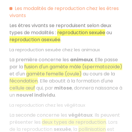
Les modalités de reproduction chez les êtres
vivants
Les êtres vivants se reproduisent selon deux
types de modalités :
reproduction sexuée
ou
reproduction asexuée
.
La reproduction sexuée chez les animaux
La première concerne les
animaux
. Elle passe
par la
fusion d'un gamète mâle (spermatozoïde)
et d'un
gamète femelle (ovule)
au cours de la
fécondation
. Elle aboutit à la formation d'une
cellule œuf
qui, par
mitose
, donnera naissance à
un
nouvel individu
.
La reproduction chez les végétaux
La seconde concerne les
végétaux
. Ils peuvent
présenter les
deux types de reproduction
. Lors
de la reproduction
sexuée
, la
pollinisation
est