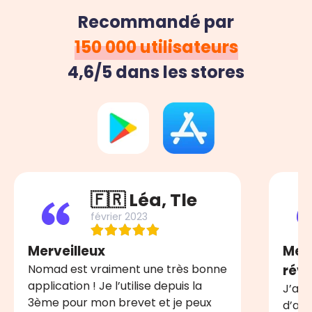
Recommandé par
150 000 utilisateurs
4,6/5 dans les stores
🇫🇷 Léa, Tle
février 2023
Merveilleux
Meil
Nomad est vraiment une très bonne
révi
application ! Je l’utilise depuis la
J’ai 
3ème pour mon brevet et je peux
d’app