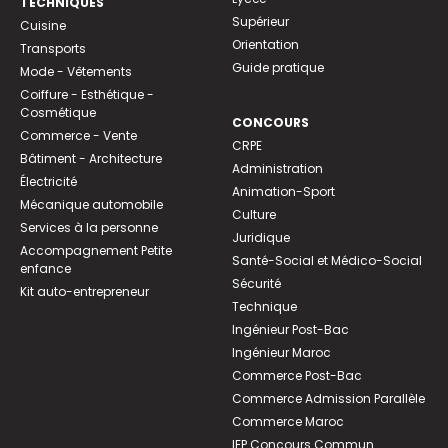
TECHNIQUES
Supérieur
Cuisine
Orientation
Transports
Guide pratique
Mode - Vêtements
Coiffure - Esthétique -
Cosmétique
CONCOURS
Commerce - Vente
CRPE
Bâtiment - Architecture
Administration
Électricité
Animation-Sport
Mécanique automobile
Culture
Services à la personne
Juridique
Accompagnement Petite
Santé-Social et Médico-Social
enfance
Sécurité
Kit auto-entrepreneur
Technique
Ingénieur Post-Bac
Ingénieur Maroc
Commerce Post-Bac
Commerce Admission Parallèle
Commerce Maroc
IEP Concours Commun