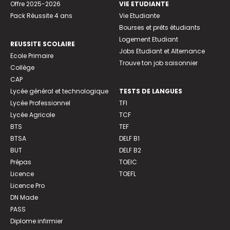
Offre 2025-2026
VIE ETUDIANTE
Pack Réussite 4 ans
Vie Etudiante
Bourses et prêts étudiants
Logement Etudiant
REUSSITE SCOLAIRE
Jobs Etudiant et Alternance
Ecole Primaire
Trouve ton job saisonnier
Collège
CAP
Lycée général et technologique
TESTS DE LANGUES
Lycée Professionnel
TFI
Lycée Agricole
TCF
BTS
TEF
BTSA
DELF B1
BUT
DELF B2
Prépas
TOEIC
Licence
TOEFL
Licence Pro
DN Made
PASS
Diplome infirmier