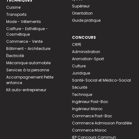
TECHNIQUES
Supérieur
Cuisine
Orientation
Transports
Guide pratique
Mode - Vêtements
Coiffure - Esthétique -
Cosmétique
CONCOURS
Commerce - Vente
CRPE
Bâtiment - Architecture
Administration
Électricité
Animation-Sport
Mécanique automobile
Culture
Services à la personne
Juridique
Accompagnement Petite
Santé-Social et Médico-Social
enfance
Sécurité
Kit auto-entrepreneur
Technique
Ingénieur Post-Bac
Ingénieur Maroc
Commerce Post-Bac
Commerce Admission Parallèle
Commerce Maroc
IEP Concours Commun