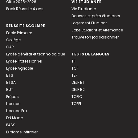
Offre 2025-2026
VIE ETUDIANTE
Pack Réussite 4 ans
Vie Etudiante
Bourses et prêts étudiants
Logement Etudiant
REUSSITE SCOLAIRE
Jobs Etudiant et Alternance
Ecole Primaire
Trouve ton job saisonnier
Collège
CAP
Lycée général et technologique
TESTS DE LANGUES
Lycée Professionnel
TFI
Lycée Agricole
TCF
BTS
TEF
BTSA
DELF B1
BUT
DELF B2
Prépas
TOEIC
Licence
TOEFL
Licence Pro
DN Made
PASS
Diplome infirmier