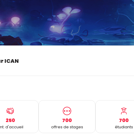
ur ICAN
250
700
700
nt. d'accueil
offres de stages
étudiants