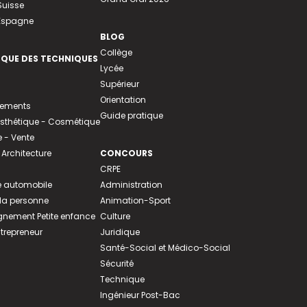
Suisse
 Espagne
BLOG
Collège
EQUE DES TECHNIQUES
Lycée
Supérieur
Orientation
tements
Guide pratique
 Esthétique - Cosmétique
- Vente
 Architecture
CONCOURS
CRPE
 automobile
Administration
 la personne
Animation-Sport
ement Petite enfance
Culture
ntrepreneur
Juridique
Santé-Social et Médico-Social
Sécurité
Technique
Ingénieur Post-Bac