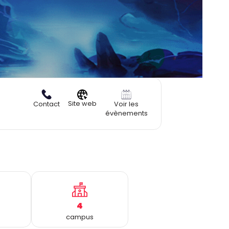
Site web
Contact
Voir les
évènements
4
campus