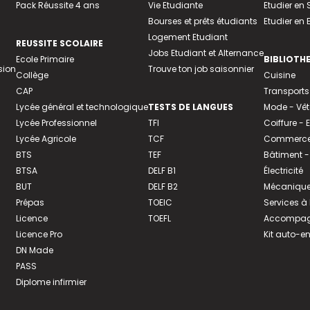
Pack Réussite 4 ans
Vie Etudiante
Etudier en 
Bourses et prêts étudiants
Etudier en
Logement Etudiant
REUSSITE SCOLAIRE
Jobs Etudiant et Alternance
Ecole Primaire
BIBLIOTH
sion
Trouve ton job saisonnier
Collège
Cuisine
CAP
Transports
Lycée général et technologique
TESTS DE LANGUES
Mode - Vê
Lycée Professionnel
TFI
Coiffure -
Lycée Agricole
TCF
Commerce 
BTS
TEF
Bâtiment -
BTSA
DELF B1
Électricité
BUT
DELF B2
Mécanique
Prépas
TOEIC
Services à
Licence
TOEFL
Accompagn
Licence Pro
Kit auto-e
DN Made
PASS
Diplome infirmier