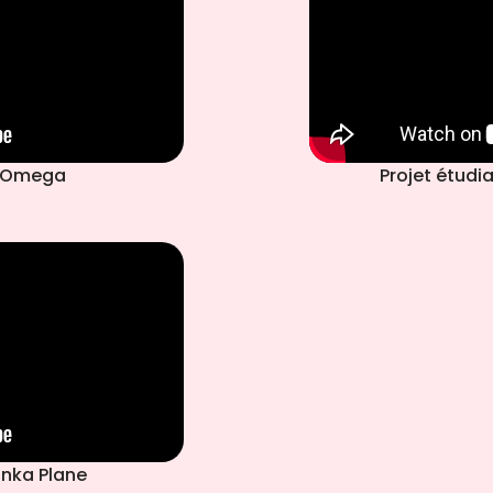
t Omega
Projet étudia
anka Plane