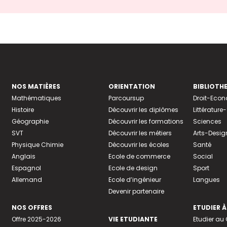
NOS MATIÈRES
ORIENTATION
BIBLIOTH
Mathématiques
Parcoursup
Droit-Eco
Histoire
Découvrir les diplômes
Littératur
Géographie
Découvrir les formations
Sciences
SVT
Découvrir les métiers
Arts-Desig
Physique Chimie
Découvrir les écoles
Santé
Anglais
Ecole de commerce
Social
Espagnol
Ecole de design
Sport
Allemand
Ecole d’ingénieur
Langues
Devenir partenaire
NOS OFFRES
ETUDIER À
Offre 2025-2026
VIE ETUDIANTE
Etudier a