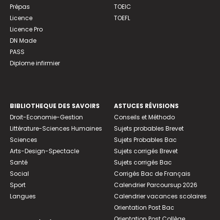
Prépas
TOEIC
Licence
TOEFL
Licence Pro
DN Made
PASS
Diplome infirmier
BIBLIOTHEQUE DES SAVOIRS
ASTUCES RÉVISIONS
Droit-Economie-Gestion
Conseils et Méthodo
Littérature-Sciences Humaines
Sujets probables Brevet
Sciences
Sujets Probables Bac
Arts-Design-Spectacle
Sujets corrigés Brevet
Santé
Sujets corrigés Bac
Social
Corrigés Bac de Français
Sport
Calendrier Parcoursup 2026
Langues
Calendrier vacances scolaires
Orientation Post Bac
Orientation Post Collège