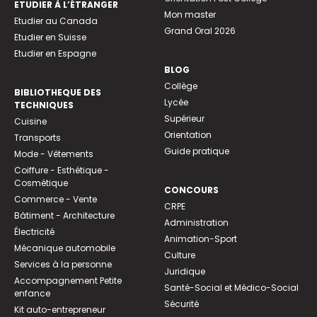
ETUDIER À L’ÉTRANGER
Mon master
Etudier au Canada
Grand Oral 2026
Etudier en Suisse
Etudier en Espagne
BLOG
Collège
BIBLIOTHEQUE DES
Lycée
TECHNIQUES
Supérieur
Cuisine
Orientation
Transports
Guide pratique
Mode - Vêtements
Coiffure - Esthétique -
Cosmétique
CONCOURS
Commerce - Vente
CRPE
Bâtiment - Architecture
Administration
Électricité
Animation-Sport
Mécanique automobile
Culture
Services à la personne
Juridique
Accompagnement Petite
Santé-Social et Médico-Social
enfance
Sécurité
Kit auto-entrepreneur