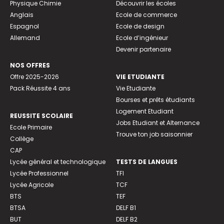
Physique Chimie
Découvrir les écoles
Anglais
Ecole de commerce
Espagnol
Ecole de design
Allemand
Ecole d’ingénieur
Devenir partenaire
NOS OFFRES
Offre 2025-2026
VIE ETUDIANTE
Pack Réussite 4 ans
Vie Etudiante
Bourses et prêts étudiants
Logement Etudiant
REUSSITE SCOLAIRE
Jobs Etudiant et Alternance
Ecole Primaire
Trouve ton job saisonnier
Collège
CAP
Lycée général et technologique
TESTS DE LANGUES
Lycée Professionnel
TFI
Lycée Agricole
TCF
BTS
TEF
BTSA
DELF B1
BUT
DELF B2