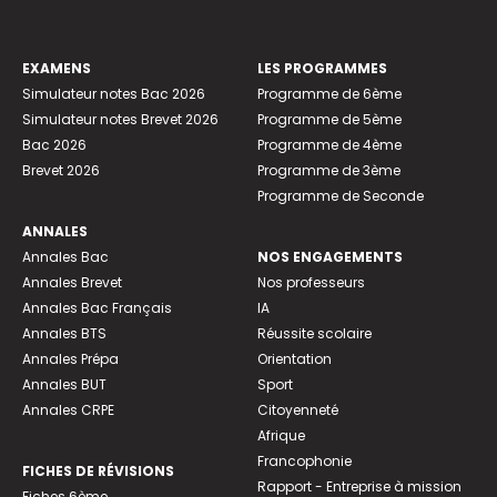
Découvre un univers où l’innovation façonne
déjà le futur
EXAMENS
LES PROGRAMMES
Simulateur notes Bac 2026
Programme de 6ème
Simulateur notes Brevet 2026
Programme de 5ème
Bac 2026
Programme de 4ème
Brevet 2026
Programme de 3ème
Programme de Seconde
Du 15 au 19 juin, découvre le mondial de la
ANNALES
défense et de la sécurité
Annales Bac
NOS ENGAGEMENTS
Annales Brevet
Nos professeurs
Annales Bac Français
IA
Annales BTS
Réussite scolaire
Annales Prépa
Orientation
Annales BUT
Sport
Annales CRPE
Citoyenneté
Afrique
Francophonie
FICHES DE RÉVISIONS
Rapport - Entreprise à mission
Fiches 6ème