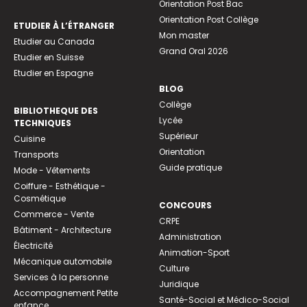
Orientation Post Bac
Orientation Post Collège
ETUDIER À L’ÉTRANGER
Mon master
Etudier au Canada
Grand Oral 2026
Etudier en Suisse
Etudier en Espagne
BLOG
Collège
BIBLIOTHEQUE DES
Lycée
TECHNIQUES
Supérieur
Cuisine
Orientation
Transports
Guide pratique
Mode - Vêtements
Coiffure - Esthétique -
Cosmétique
CONCOURS
Commerce - Vente
CRPE
Bâtiment - Architecture
Administration
Électricité
Animation-Sport
Mécanique automobile
Culture
Services à la personne
Juridique
Accompagnement Petite
Santé-Social et Médico-Social
enfance