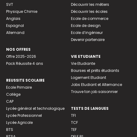
SVT
Découvrir les métiers
Physique Chimie
Découvrir les écoles
Anglais
Ecole de commerce
Espagnol
Ecole de design
Allemand
Ecole d’ingénieur
Devenir partenaire
NOS OFFRES
Offre 2025-2026
VIE ETUDIANTE
Pack Réussite 4 ans
Vie Etudiante
Bourses et prêts étudiants
Logement Etudiant
REUSSITE SCOLAIRE
Jobs Etudiant et Alternance
Ecole Primaire
Trouve ton job saisonnier
Collège
CAP
Lycée général et technologique
TESTS DE LANGUES
Lycée Professionnel
TFI
Lycée Agricole
TCF
BTS
TEF
BTSA
DELF B1