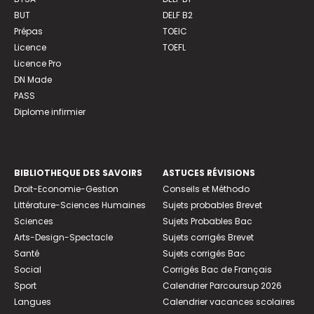
BUT
DELF B2
Prépas
TOEIC
Licence
TOEFL
Licence Pro
DN Made
PASS
Diplome infirmier
BIBLIOTHEQUE DES SAVOIRS
ASTUCES RÉVISIONS
Droit-Economie-Gestion
Conseils et Méthodo
Littérature-Sciences Humaines
Sujets probables Brevet
Sciences
Sujets Probables Bac
Arts-Design-Spectacle
Sujets corrigés Brevet
Santé
Sujets corrigés Bac
Social
Corrigés Bac de Français
Sport
Calendrier Parcoursup 2026
Langues
Calendrier vacances scolaires