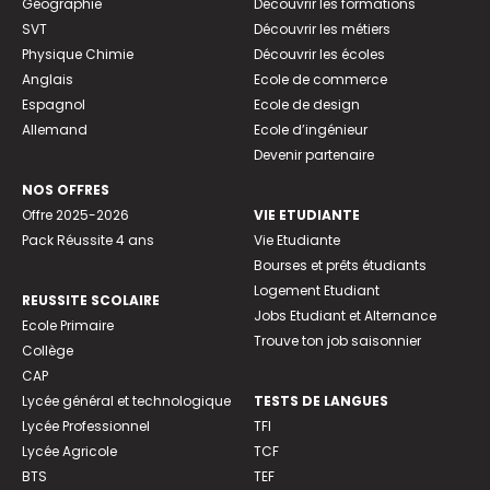
Géographie
Découvrir les formations
SVT
Découvrir les métiers
Physique Chimie
Découvrir les écoles
Anglais
Ecole de commerce
Espagnol
Ecole de design
Allemand
Ecole d’ingénieur
Devenir partenaire
NOS OFFRES
Offre 2025-2026
VIE ETUDIANTE
Pack Réussite 4 ans
Vie Etudiante
Bourses et prêts étudiants
Logement Etudiant
REUSSITE SCOLAIRE
Jobs Etudiant et Alternance
Ecole Primaire
Trouve ton job saisonnier
Collège
CAP
Lycée général et technologique
TESTS DE LANGUES
Lycée Professionnel
TFI
Lycée Agricole
TCF
BTS
TEF