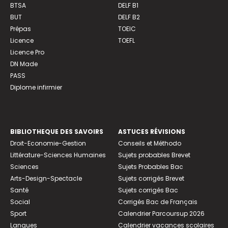
BTSA
DELF B1
BUT
DELF B2
Prépas
TOEIC
Licence
TOEFL
Licence Pro
DN Made
PASS
Diplome infirmier
BIBLIOTHEQUE DES SAVOIRS
ASTUCES RÉVISIONS
Droit-Economie-Gestion
Conseils et Méthodo
Littérature-Sciences Humaines
Sujets probables Brevet
Sciences
Sujets Probables Bac
Arts-Design-Spectacle
Sujets corrigés Brevet
Santé
Sujets corrigés Bac
Social
Corrigés Bac de Français
Sport
Calendrier Parcoursup 2026
Langues
Calendrier vacances scolaires