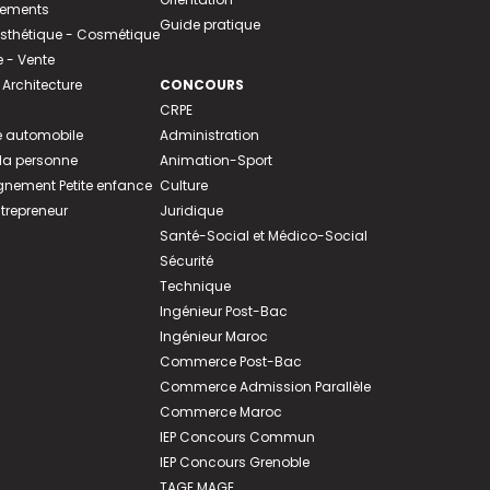
tements
Guide pratique
 Esthétique - Cosmétique
- Vente
 Architecture
CONCOURS
CRPE
 automobile
Administration
 la personne
Animation-Sport
ement Petite enfance
Culture
ntrepreneur
Juridique
Santé-Social et Médico-Social
Sécurité
Technique
Ingénieur Post-Bac
Ingénieur Maroc
Commerce Post-Bac
Commerce Admission Parallèle
Commerce Maroc
IEP Concours Commun
IEP Concours Grenoble
TAGE MAGE