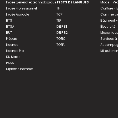
Lycée général et technologique
TESTS DE LANGUES
Mode - Vê
Lycée Professionnel
TFI
Coiffure -
Lycée Agricole
TCF
Commerce 
BTS
TEF
Bâtiment -
BTSA
DELF B1
Électricité
BUT
DELF B2
Mécanique
Prépas
TOEIC
Services à
Licence
TOEFL
Accompagn
Licence Pro
Kit auto-e
DN Made
PASS
Diplome infirmier