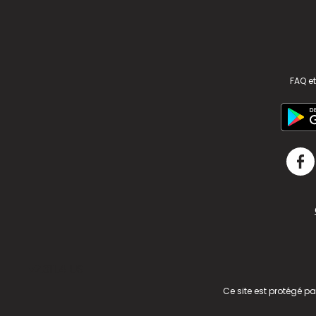
FAQ et
v2.311.4 US
Ce site est protégé p