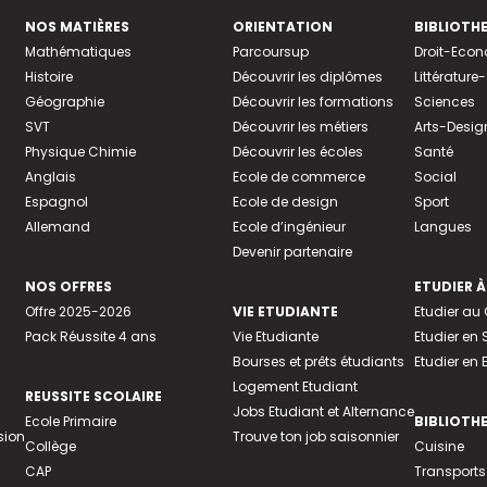
NOS MATIÈRES
ORIENTATION
BIBLIOTH
Mathématiques
Parcoursup
Droit-Eco
Histoire
Découvrir les diplômes
Littératur
Géographie
Découvrir les formations
Sciences
SVT
Découvrir les métiers
Arts-Desig
Physique Chimie
Découvrir les écoles
Santé
Anglais
Ecole de commerce
Social
Espagnol
Ecole de design
Sport
Allemand
Ecole d’ingénieur
Langues
Devenir partenaire
NOS OFFRES
ETUDIER À
Offre 2025-2026
VIE ETUDIANTE
Etudier a
Pack Réussite 4 ans
Vie Etudiante
Etudier en 
Bourses et prêts étudiants
Etudier en
Logement Etudiant
REUSSITE SCOLAIRE
Jobs Etudiant et Alternance
Ecole Primaire
BIBLIOTH
sion
Trouve ton job saisonnier
Collège
Cuisine
CAP
Transports