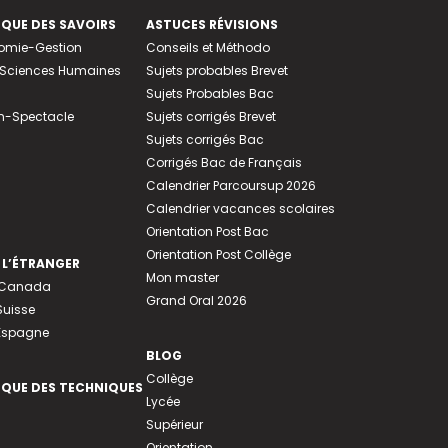
EQUE DES SAVOIRS
ASTUCES RÉVISIONS
nomie-Gestion
Conseils et Méthodo
e-Sciences Humaines
Sujets probables Brevet
Sujets Probables Bac
n-Spectacle
Sujets corrigés Brevet
Sujets corrigés Bac
Corrigés Bac de Français
Calendrier Parcoursup 2026
Calendrier vacances scolaires
Orientation Post Bac
Orientation Post Collège
 L’ÉTRANGER
Mon master
u Canada
Grand Oral 2026
Suisse
 Espagne
BLOG
Collège
EQUE DES TECHNIQUES
Lycée
Supérieur
Orientation