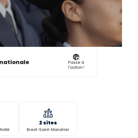
 nationale
Passe à
l'action !
2 sites
ivité
Brest-Saint-Mandrier