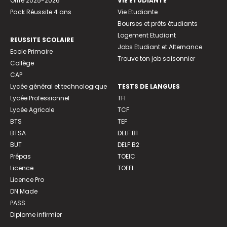
Offre 2025-2026
VIE ETUDIANTE
Pack Réussite 4 ans
Vie Etudiante
Bourses et prêts étudiants
Logement Etudiant
REUSSITE SCOLAIRE
Jobs Etudiant et Alternance
Ecole Primaire
Trouve ton job saisonnier
Collège
CAP
Lycée général et technologique
TESTS DE LANGUES
Lycée Professionnel
TFI
Lycée Agricole
TCF
BTS
TEF
BTSA
DELF B1
BUT
DELF B2
Prépas
TOEIC
Licence
TOEFL
Licence Pro
DN Made
PASS
Diplome infirmier