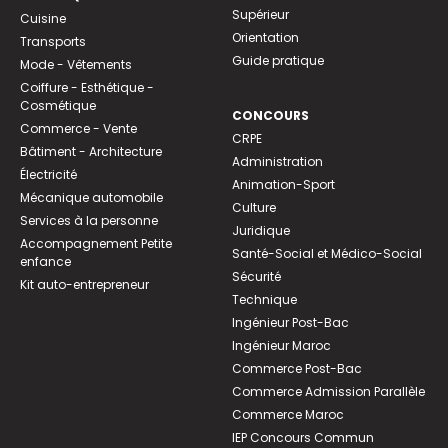
Supérieur
Cuisine
Orientation
Transports
Guide pratique
Mode - Vêtements
Coiffure - Esthétique -
Cosmétique
CONCOURS
Commerce - Vente
CRPE
Bâtiment - Architecture
Administration
Électricité
Animation-Sport
Mécanique automobile
Culture
Services à la personne
Juridique
Accompagnement Petite
Santé-Social et Médico-Social
enfance
Sécurité
Kit auto-entrepreneur
Technique
Ingénieur Post-Bac
Ingénieur Maroc
Commerce Post-Bac
Commerce Admission Parallèle
Commerce Maroc
IEP Concours Commun