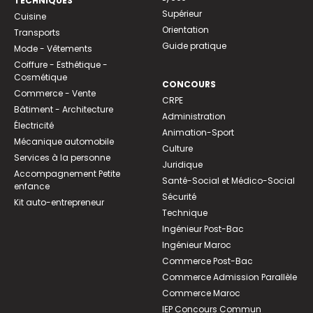
TECHNIQUES
Supérieur
Cuisine
Orientation
Transports
Guide pratique
Mode - Vêtements
Coiffure - Esthétique -
Cosmétique
CONCOURS
Commerce - Vente
CRPE
Bâtiment - Architecture
Administration
Électricité
Animation-Sport
Mécanique automobile
Culture
Services à la personne
Juridique
Accompagnement Petite
Santé-Social et Médico-Social
enfance
Sécurité
Kit auto-entrepreneur
Technique
Ingénieur Post-Bac
Ingénieur Maroc
Commerce Post-Bac
Commerce Admission Parallèle
Commerce Maroc
IEP Concours Commun