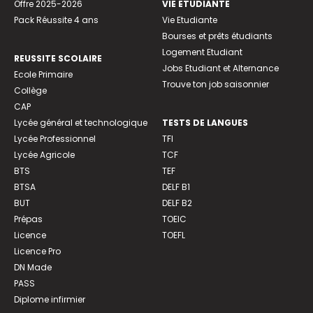
Offre 2025-2026
VIE ETUDIANTE
Pack Réussite 4 ans
Vie Etudiante
Bourses et prêts étudiants
Logement Etudiant
REUSSITE SCOLAIRE
Jobs Etudiant et Alternance
Ecole Primaire
Trouve ton job saisonnier
Collège
CAP
Lycée général et technologique
TESTS DE LANGUES
Lycée Professionnel
TFI
Lycée Agricole
TCF
BTS
TEF
BTSA
DELF B1
BUT
DELF B2
Prépas
TOEIC
Licence
TOEFL
Licence Pro
DN Made
PASS
Diplome infirmier