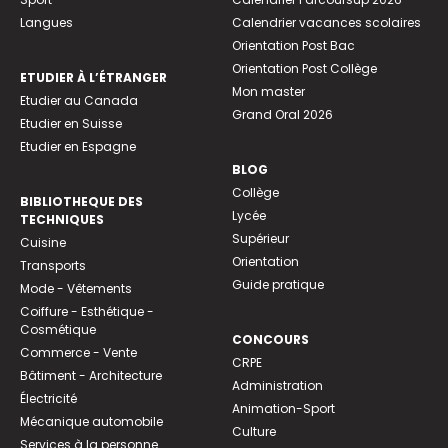
Langues
Calendrier vacances scolaires
Orientation Post Bac
Orientation Post Collège
ETUDIER À L’ÉTRANGER
Mon master
Etudier au Canada
Grand Oral 2026
Etudier en Suisse
Etudier en Espagne
BLOG
Collège
BIBLIOTHEQUE DES
Lycée
TECHNIQUES
Supérieur
Cuisine
Orientation
Transports
Guide pratique
Mode - Vêtements
Coiffure - Esthétique -
Cosmétique
CONCOURS
Commerce - Vente
CRPE
Bâtiment - Architecture
Administration
Électricité
Animation-Sport
Mécanique automobile
Culture
Services à la personne