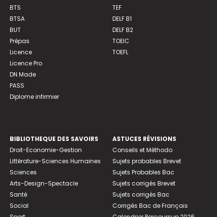
BTS
TEF
BTSA
DELF B1
BUT
DELF B2
Prépas
TOEIC
Licence
TOEFL
Licence Pro
DN Made
PASS
Diplome infirmier
BIBLIOTHEQUE DES SAVOIRS
ASTUCES RÉVISIONS
Droit-Economie-Gestion
Conseils et Méthodo
Littérature-Sciences Humaines
Sujets probables Brevet
Sciences
Sujets Probables Bac
Arts-Design-Spectacle
Sujets corrigés Brevet
Santé
Sujets corrigés Bac
Social
Corrigés Bac de Français
Sport
Calendrier Parcoursup 2026