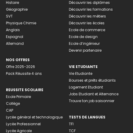
Histoire
Découvrir les diplômes
Géographie
Découvrir les formations
SVT
Découvrir les métiers
Physique Chimie
Découvrir les écoles
Anglais
Ecole de commerce
Espagnol
Ecole de design
Allemand
Ecole d’ingénieur
Devenir partenaire
NOS OFFRES
Offre 2025-2026
VIE ETUDIANTE
Pack Réussite 4 ans
Vie Etudiante
Bourses et prêts étudiants
Logement Etudiant
REUSSITE SCOLAIRE
Jobs Etudiant et Alternance
Ecole Primaire
Trouve ton job saisonnier
Collège
CAP
Lycée général et technologique
TESTS DE LANGUES
Lycée Professionnel
TFI
Lycée Agricole
TCF