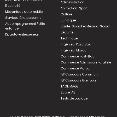
Administration
Électricité
Animation-Sport
Mécanique automobile
Culture
Services à la personne
Juridique
Accompagnement Petite
Santé-Social et Médico-Social
enfance
Sécurité
Kit auto-entrepreneur
Technique
Ingénieur Post-Bac
Ingénieur Maroc
Commerce Post-Bac
Commerce Admission Parallèle
Commerce Maroc
IEP Concours Commun
IEP Concours Grenoble
TAGE MAGE
Score IAE
Tests de Logique
FAQ et support
Nos offres d'emploi
Conditions d'utilisation