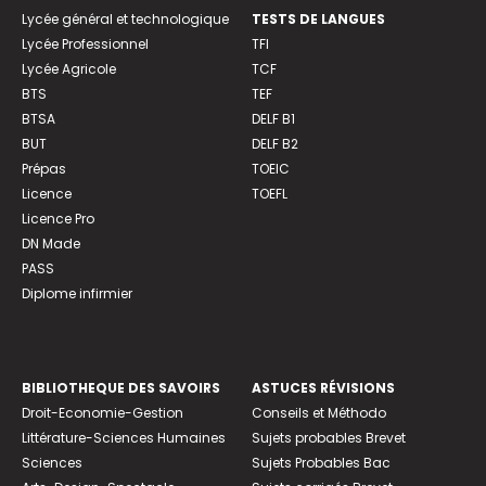
Lycée général et technologique
TESTS DE LANGUES
Lycée Professionnel
TFI
Lycée Agricole
TCF
BTS
TEF
BTSA
DELF B1
BUT
DELF B2
Prépas
TOEIC
Licence
TOEFL
Licence Pro
DN Made
PASS
Diplome infirmier
BIBLIOTHEQUE DES SAVOIRS
ASTUCES RÉVISIONS
Droit-Economie-Gestion
Conseils et Méthodo
Littérature-Sciences Humaines
Sujets probables Brevet
Sciences
Sujets Probables Bac