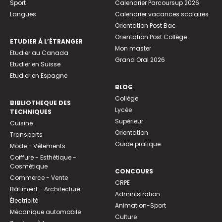
Sport
Calendrier Parcoursup 2026
Langues
Calendrier vacances scolaires
Orientation Post Bac
Orientation Post Collège
ETUDIER À L’ÉTRANGER
Mon master
Etudier au Canada
Grand Oral 2026
Etudier en Suisse
Etudier en Espagne
BLOG
Collège
BIBLIOTHEQUE DES
Lycée
TECHNIQUES
Supérieur
Cuisine
Orientation
Transports
Guide pratique
Mode - Vêtements
Coiffure - Esthétique -
Cosmétique
CONCOURS
Commerce - Vente
CRPE
Bâtiment - Architecture
Administration
Électricité
Animation-Sport
Mécanique automobile
Culture