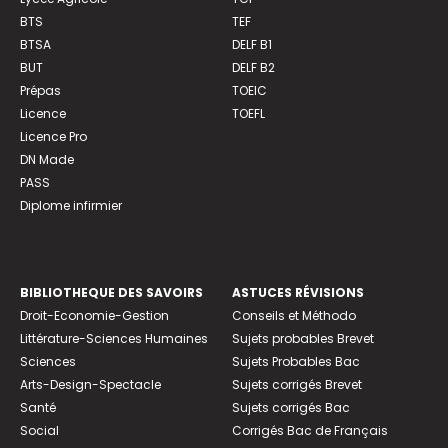
BTS
TEF
BTSA
DELF B1
BUT
DELF B2
Prépas
TOEIC
Licence
TOEFL
Licence Pro
DN Made
PASS
Diplome infirmier
BIBLIOTHEQUE DES SAVOIRS
ASTUCES RÉVISIONS
Droit-Economie-Gestion
Conseils et Méthodo
Littérature-Sciences Humaines
Sujets probables Brevet
Sciences
Sujets Probables Bac
Arts-Design-Spectacle
Sujets corrigés Brevet
Santé
Sujets corrigés Bac
Social
Corrigés Bac de Français