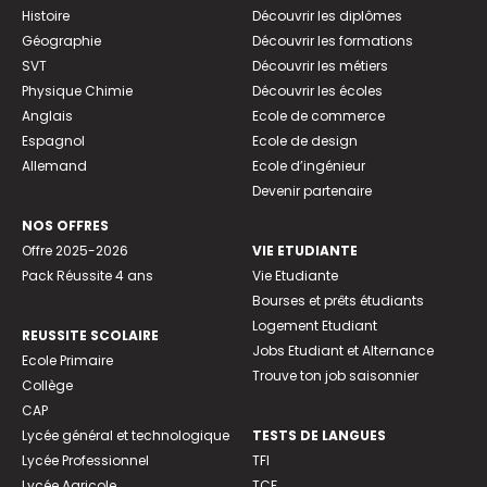
Histoire
Découvrir les diplômes
Géographie
Découvrir les formations
SVT
Découvrir les métiers
Physique Chimie
Découvrir les écoles
Anglais
Ecole de commerce
Espagnol
Ecole de design
Allemand
Ecole d’ingénieur
Devenir partenaire
NOS OFFRES
Offre 2025-2026
VIE ETUDIANTE
Pack Réussite 4 ans
Vie Etudiante
Bourses et prêts étudiants
Logement Etudiant
REUSSITE SCOLAIRE
Jobs Etudiant et Alternance
Ecole Primaire
Trouve ton job saisonnier
Collège
CAP
Lycée général et technologique
TESTS DE LANGUES
Lycée Professionnel
TFI
Lycée Agricole
TCF