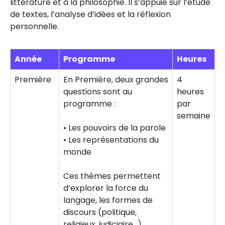
littérature et à la philosophie. Il s’appuie sur l’étude
de textes, l’analyse d’idées et la réflexion
personnelle.
Année
Programme
Heures
Première
En Première, deux grandes
4
questions sont au
heures
programme :
par
semaine
• Les pouvoirs de la parole
• Les représentations du
monde
Ces thèmes permettent
d’explorer la force du
langage, les formes de
discours (politique,
religieux, judiciaire…),