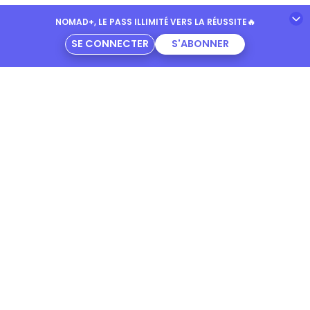
NOMAD+, LE PASS ILLIMITÉ VERS LA RÉUSSITE
🔥
SE CONNECTER
S'ABONNER
EXAMENS
LES PROGRAMMES
Simulateur notes Bac 2026
Programme de 6ème
Simulateur notes Brevet 2026
Programme de 5ème
Bac 2026
Programme de 4ème
Brevet 2026
Programme de 3ème
Programme de Seconde
ANNALES
Annales Bac
NOS ENGAGEMENTS
Annales Brevet
Nos professeurs
Annales Bac Français
IA