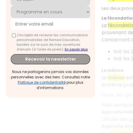
Les deux pro
La fécondatio
La
fécondati
provenant de
J'accepte de recevoir les communications
Concernant ce
personnalisées de Nomad Education,
basées sur le suivi de mes ouvertures
d'emails (à l’aide de pixels).
En savoir plus
Soit les 
Soit les 
Recevoir la newsletter
La méiose
Nous ne partagerons jamais vos données
La
méiose
est
personnelles avec des tiers. Consultez notre
Politique de confidentialité
pour plus
la même probab
d’informations.
Étude des gèn
Pour comprend
Approche indi
L'étude des g
Approche dire