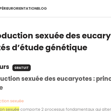
PÉRIEUR
ORIENTATION
BLOG
oduction sexuée des eucaryo
és d’étude génétique
ours
GRATUIT
uction sexuée des eucaryotes : prin
e
ction sexuée
ion sexuée
comporte 2 processus fondamentaux qui alter