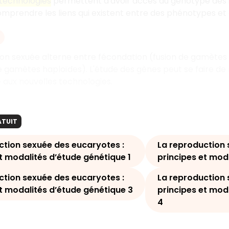
 technologies
permettent d'avoir accès au génotype des in
prendre les liens qui existent entre des phénotypes et
on sexuée alterne entre fécondation (fusion de gamètes h
 gamètes haploïdes). L'étude des gènes peut se faire de 
 aux nouvelles technologies.
ATUIT
ction sexuée des eucaryotes :
La reproduction 
t modalités d’étude génétique 1
principes et mod
ction sexuée des eucaryotes :
La reproduction 
et modalités d’étude génétique 3
principes et mod
4