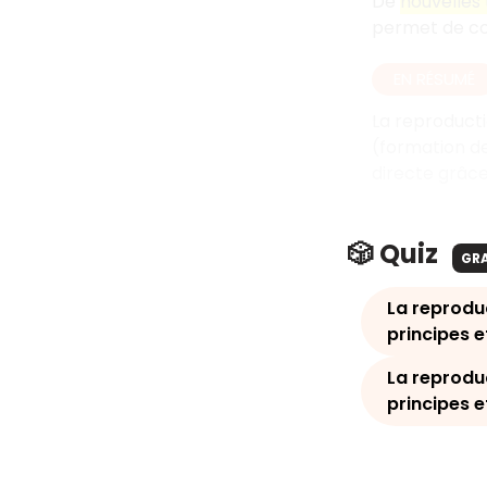
De
nouvelles
permet de com
EN RÉSUMÉ
La reproducti
(formation de
directe grâce
🎲 Quiz
GR
La reprodu
principes e
La reprodu
principes 