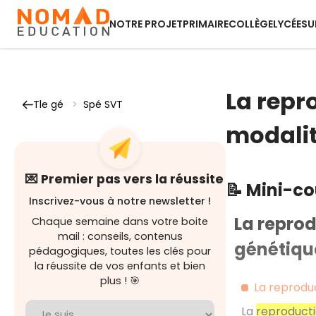
NOTRE PROJET
PRIMAIRE
COLLÈGE
LYCÉE
SU
La repr
Tle gé
>
Spé SVT
modalit
💌 Premier pas vers la réussite
📝 Mini-c
Inscrivez-vous à notre newsletter !
La reprod
Chaque semaine dans votre boite
mail : conseils, contenus
génétiqu
pédagogiques, toutes les clés pour
la réussite de vos enfants et bien
plus ! 🎯
La reprodu
La
reproduct