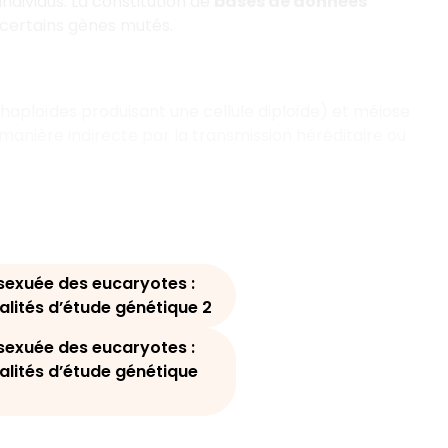
dividus. La constitution de
bases de données
 certains gènes mutés.
aploïdes produisant une cellule diploïde) et méiose
manière indirecte par la transmission héréditaire ou
sexuée des eucaryotes :
alités d’étude génétique 2
sexuée des eucaryotes :
alités d’étude génétique