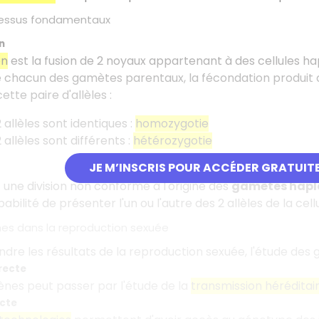
cessus fondamentaux
n
on
est la fusion de 2 noyaux appartenant à des cellules ha
 chacun des gamètes parentaux, la fécondation produit
tte paire d'allèles :
2 allèles sont identiques :
homozygotie
2 allèles sont différents :
hétérozygotie
JE M’INSCRIS POUR ACCÉDER GRATUIT
 une division non conforme à l'origine des
gamètes hapl
ilité de présenter l'un ou l'autre des 2 allèles de la cell
es dans la reproduction sexuée
re les résultats de la reproduction sexuée, l'étude des g
recte
ènes peut passer par l'étude de la
transmission héréditai
cte