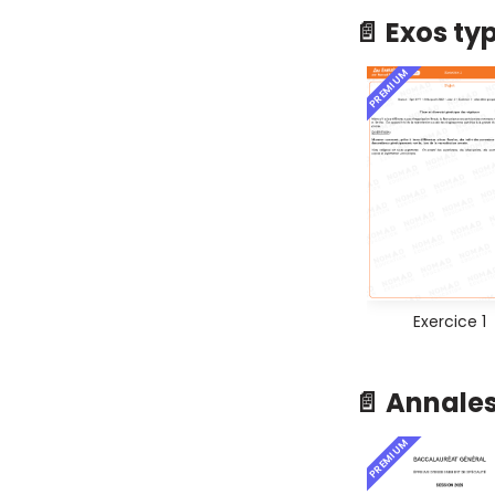
📄 Exos ty
PREMIUM
Exercice 1
📄 Annale
PREMIUM