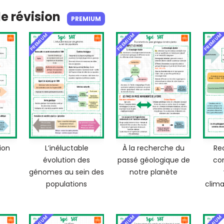
de révision
PREMIUM
PREMIUM
PREMIUM
PREMIUM
ion
L’inéluctable
À la recherche du
Re
évolution des
passé géologique de
co
génomes au sein des
notre planète
populations
clima
PREMIUM
PREMIUM
PREMIUM