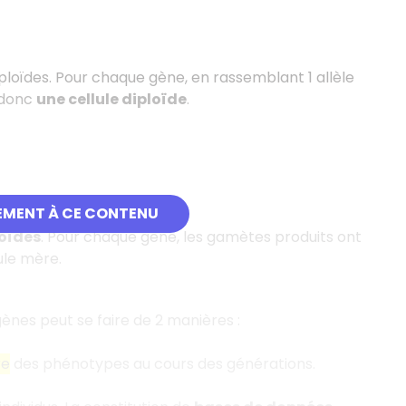
ploïdes. Pour chaque gène, en rassemblant 1 allèle
 donc
une cellule diploïde
.
EMENT À CE CONTENU
oïdes
. Pour chaque gène, les gamètes produits ont
ule mère.
ènes peut se faire de 2 manières :
re
des phénotypes au cours des générations.