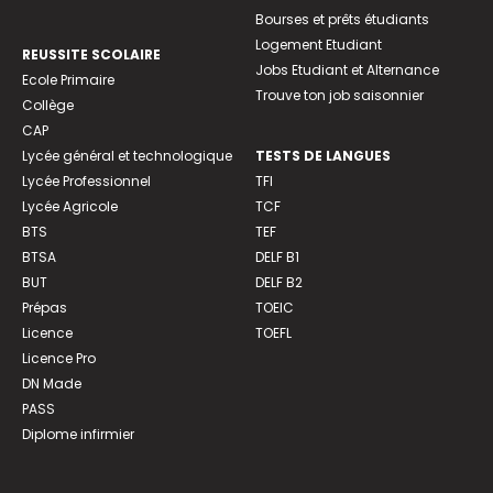
Bourses et prêts étudiants
Logement Etudiant
REUSSITE SCOLAIRE
Jobs Etudiant et Alternance
Ecole Primaire
Trouve ton job saisonnier
Collège
CAP
Lycée général et technologique
TESTS DE LANGUES
Lycée Professionnel
TFI
Lycée Agricole
TCF
BTS
TEF
BTSA
DELF B1
BUT
DELF B2
Prépas
TOEIC
Licence
TOEFL
Licence Pro
DN Made
PASS
Diplome infirmier