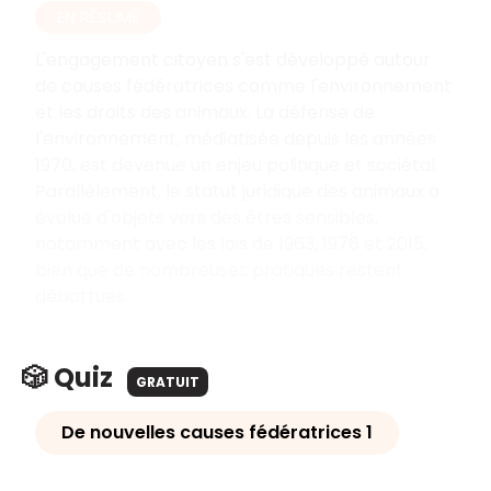
EN RÉSUMÉ
L'engagement citoyen s'est développé autour
de causes fédératrices comme l'environnement
et les droits des animaux. La défense de
l'environnement, médiatisée depuis les années
1970, est devenue un enjeu politique et sociétal.
Parallèlement, le statut juridique des animaux a
évolué d'objets vers des êtres sensibles,
notamment avec les lois de 1963, 1976 et 2015,
bien que de nombreuses pratiques restent
débattues.
🎲 Quiz
GRATUIT
De nouvelles causes fédératrices 1