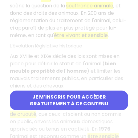
scène la question de la
souffrance animale
, et
donc des droits des animaux. En 200 ans de
réglementation du traitement de l'animal, celui-
ci apparaît de plus en plus protégé pour lui-
même, en tant qu'
être vivant et sensible
.
L'évolution législative historique
Aux XVIIIe et XIXe siècle des lois sont mises en
place pour définir le statut de l'animal (
bien
meuble propriété de l'homme
) et limiter les
mauvais traitements publics, en particulier des
chiens et des chevaux.
Les innovations législatives du XXe siècle
JE M’INSCRIS POUR ACCÉDER
GRATUITEMENT À CE CONTENU
Une loi de
1963
innove en créant le
délit d'actes
de cruauté
, que ceux-ci soient ou non commis
en public, envers les animaux domestiques
apprivoisés ou tenus en captivité. En
1976
l'animal est reconnu comme un
être sensible