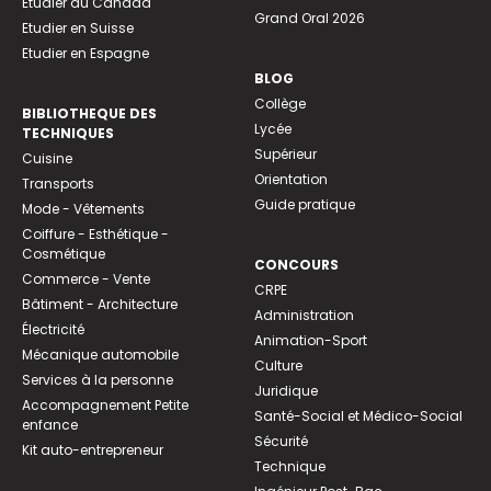
Etudier au Canada
Grand Oral 2026
Etudier en Suisse
Etudier en Espagne
BLOG
Collège
BIBLIOTHEQUE DES
Lycée
TECHNIQUES
Supérieur
Cuisine
Orientation
Transports
Guide pratique
Mode - Vêtements
Coiffure - Esthétique -
Cosmétique
CONCOURS
Commerce - Vente
CRPE
Bâtiment - Architecture
Administration
Électricité
Animation-Sport
Mécanique automobile
Culture
Services à la personne
Juridique
Accompagnement Petite
Santé-Social et Médico-Social
enfance
Sécurité
Kit auto-entrepreneur
Technique