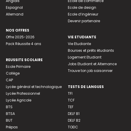
Anglais
Ecole de commerce
Espagnol
Ecole de design
Allemand
Ecole d’ingénieur
Devenir partenaire
NOS OFFRES
Offre 2025-2026
VIE ETUDIANTE
Pack Réussite 4 ans
Vie Etudiante
Bourses et prêts étudiants
Logement Etudiant
REUSSITE SCOLAIRE
Jobs Etudiant et Alternance
Ecole Primaire
Trouve ton job saisonnier
Collège
CAP
Lycée général et technologique
TESTS DE LANGUES
Lycée Professionnel
TFI
Lycée Agricole
TCF
BTS
TEF
BTSA
DELF B1
BUT
DELF B2
Prépas
TOEIC