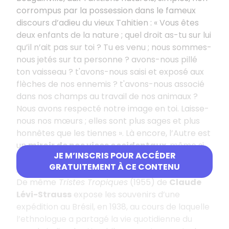
corrompus par la possession dans le fameux
discours d’adieu du vieux Tahitien : « Vous êtes
deux enfants de la nature ; quel droit as-tu sur lui
qu’il n’ait pas sur toi ? Tu es venu ; nous sommes-
nous jetés sur ta personne ? avons-nous pillé
ton vaisseau ? t'avons-nous saisi et exposé aux
flèches de nos ennemis ? t'avons-nous associé
dans nos champs au travail de nos animaux ?
Nous avons respecté notre image en toi. Laisse-
nous nos mœurs ; elles sont plus sages et plus
honnêtes que les tiennes ». Là encore, l’Autre est
un
miroir de nos vices occidentaux
, même si
JE M’INSCRIS POUR ACCÉDER
la polygamie et la sexualité amorale tahitienne
GRATUITEMENT À CE CONTENU
interrogent nos modes de pensée.
De même
Tristes Tropiques
(1955) de
Claude
Lévi-Strauss
expose les souvenirs d’une
expédition au Brésil, en 1938, au cours de laquelle
l’ethnologue a partagé la vie quotidienne du