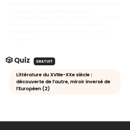
l’Européen dès le XVI
siècle, celui qui s’oppose à
e
la corruption de la civilisation, et qui,
progressivement, sous les traits du bon sauvage,
devient davantage un contre-argument à
l’européocentrisme, qu’un être perçu dans sa
singularité.
🎲 Quiz
GRATUIT
Littérature du XVIIIe-XXe siècle :
découverte de l’autre, miroir inversé de
l’Européen (2)