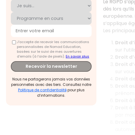
Le RGPD s’app
dès lors qu’i
européenne. L
s’applique ég
Les principau
Droit d
J'accepte de recevoir les communications
personnalisées de Nomad Education,
sur l’uti
basées sur le suivi de mes ouvertures
Droit d’
d'emails (à l’aide de pixels).
En savoir plus
Droit d
Recevoir la newsletter
sur vous
Droit de
Nous ne partagerons jamais vos données
personnelles avec des tiers. Consultez notre
Droit a
Politique de confidentialité
pour plus
prénom 
d’informations.
Droit à
Droit à 
par mach
Droit d
automati