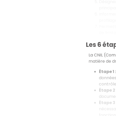
Désigner
principa
Informer
profilag
Permettr
de limita
Les 6 éta
La CNIL (Comm
matière de dr
Étape 1 :
données 
contrôle
Étape 2 
document
Étape 3 
nécessai
fonction