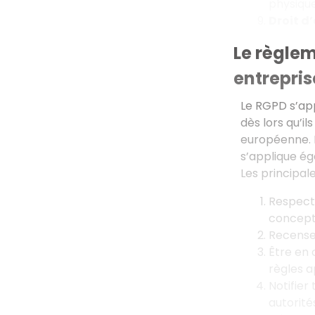
physique
Droit d
Le règlem
entrepris
Le RGPD s’app
dès lors qu’i
européenne. L
s’applique ég
Les principal
Respecte
concepti
Recenser
Être en 
règles a
Notifier
autorité