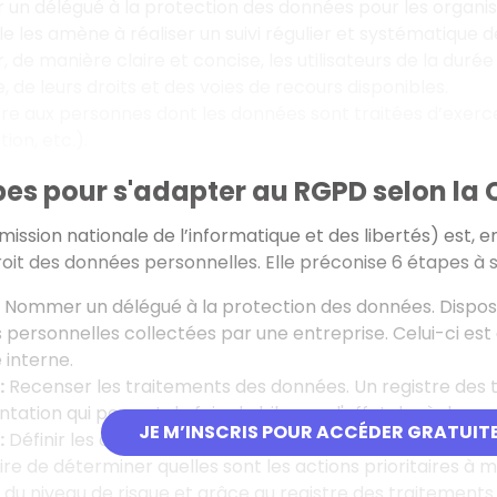
 un délégué à la protection des données pour les organism
le les amène à réaliser un suivi régulier et systématique
, de manière claire et concise, les utilisateurs de la dur
e, de leurs droits et des voies de recours disponibles.
e aux personnes dont les données sont traitées d’exercer l
tion, etc.).
pes pour s'adapter au RGPD selon la 
ission nationale de l’informatique et des libertés) est, en
oit des données personnelles. Elle préconise 6 étapes à s
Nommer un délégué à la protection des données. Disposer
personnelles collectées par une entreprise. Celui-ci est 
 interne.
:
Recenser les traitements des données. Un registre des 
ation qui permet de faire le bilan sur l'effet du règlemen
JE M’INSCRIS POUR ACCÉDER GRATUIT
:
Définir les actions correctives. Afin de respecter les règl
re de déterminer quelles sont les actions prioritaires à 
 du niveau de risque et grâce au registre des traitements.