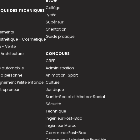
BLOG
Collège
EQUE DES TECHNIQUES
Lycée
Supérieur
Orientation
tements
Guide pratique
 Esthétique - Cosmétique
- Vente
 Architecture
CONCOURS
CRPE
 automobile
Administration
 la personne
Animation-Sport
ement Petite enfance
Culture
ntrepreneur
Juridique
Santé-Social et Médico-Social
Sécurité
Technique
Ingénieur Post-Bac
Ingénieur Maroc
Commerce Post-Bac
Commerce Admission Parallèle