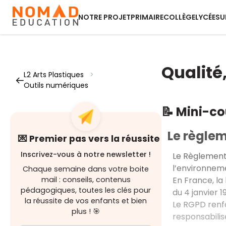
NOTRE PROJET
PRIMAIRE
COLLÈGE
LYCÉE
SU
Qualité
L2 Arts Plastiques
>
Outils numériques
📝 Mini-c
Le règlem
💌 Premier pas vers la réussite
Inscrivez-vous à notre newsletter !
Le Règlement 
l’environneme
Chaque semaine dans votre boite
En France, la 
mail : conseils, contenus
pédagogiques, toutes les clés pour
du 4 janvier 
la réussite de vos enfants et bien
Le RGPD renfo
plus ! 🎯
responsabilis