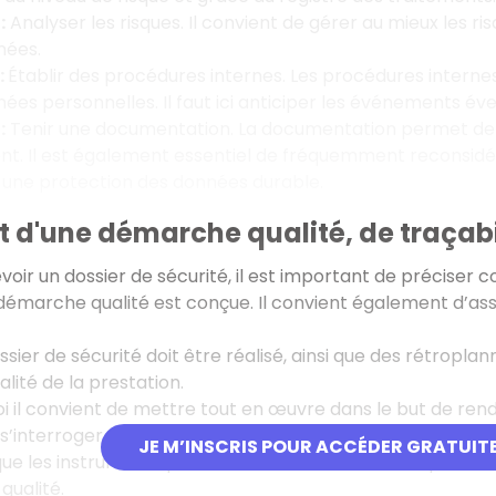
:
Analyser les risques. Il convient de gérer au mieux les r
nées.
:
Établir des procédures internes. Les procédures inter
ées personnelles. Il faut ici anticiper les événements é
:
Tenir une documentation. La documentation permet de ju
t. Il est également essentiel de fréquemment reconsidér
 une protection des données durable.
t d'une démarche qualité, de traçabi
voir un dossier de sécurité, il est important de préciser 
marche qualité est conçue. Il convient également d’assure
ssier de sécurité doit être réalisé, ainsi que des rétropla
ité de la prestation.
i il convient de mettre tout en œuvre dans le but de rendre
s’interroger sur ce que l’on entend à travers la notion de qua
JE M’INSCRIS POUR ACCÉDER GRATUIT
i que les instruments permettant le contrôle de la qualité
 qualité.