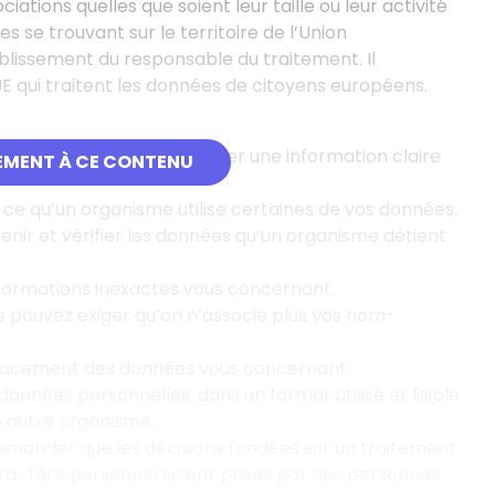
ations quelles que soient leur taille ou leur activité
 se trouvant sur le territoire de l’Union
tablissement du responsable du traitement. Il
E qui traitent les données de citoyens européens.
 sur vous doit vous proposer une information claire
EMENT À CE CONTENU
e qu’un organisme utilise certaines de vos données.
nir et vérifier les données qu’un organisme détient
nformations inexactes vous concernant.
 pouvez exiger qu’on n’associe plus vos nom-
facement des données vous concernant.
onnées personnelles, dans un format utilisé et lisible
n autre organisme.
mander que les décisions fondées sur un traitement
ractère personnel soient prises par des personnes