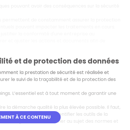
isques pouvant avoir des conséquences sur la sécurité
nes permettent de constamment assurer la protection
ventuels pouvant impacter les traitements en cours.
stifier la conformité d'une entreprise au
er et ajuster les actions et documents afin de
lité et de protection des données
comment la prestation de sécurité est réalisée et
r le suivi de la traçabilité et de la protection des
nnings. L’essentiel est à tout moment de garantir une
 la démarche qualité la plus élevée possible. Il faut,
lité. Puis, il importe d’identifier les outils de la
EMENT À CE CONTENU
. On doit également s’informer au sujet des normes et