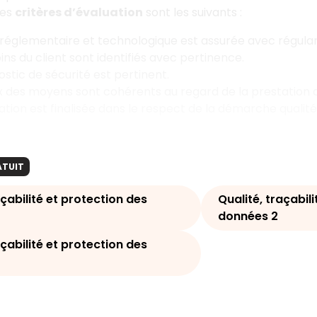
les
critères d’évaluation
sont les suivants :
e réglementaire et technologique est assurée avec régulari
ins du client sont identifiés avec pertinence.
ostic de sécurité est pertinent.
x des moyens sont cohérents au regard de la prestation d
ation est finalisée dans le respect de la démarche qualité
ATUIT
açabilité et protection des
Qualité, traçabil
données 2
açabilité et protection des