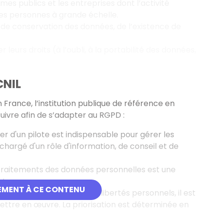
es publics et les entreprises dont l’activité
 des personnes à grande échelle.
ée de conservation des données, de l’existence de
eurs droits (à l’oubli, à la portabilité des données,
CNIL
 France, l’institution publique de référence en
uivre afin de s’adapter au RGPD :
 d'un pilote est indispensable pour gérer les
chargé d'un rôle d'information, de conseil et de
traitements des données personnelles est une
t.
EMENT À CE CONTENU
es en matière de droits et libertés personnels, il est
mettre en œuvre. La priorisation est déterminée en