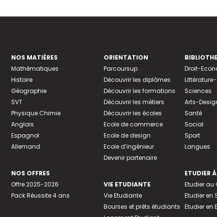
NOS MATIÈRES
ORIENTATION
BIBLIOTH
Mathématiques
Parcoursup
Droit-Eco
Histoire
Découvrir les diplômes
Littératur
Géographie
Découvrir les formations
Sciences
SVT
Découvrir les métiers
Arts-Desig
Physique Chimie
Découvrir les écoles
Santé
Anglais
Ecole de commerce
Social
Espagnol
Ecole de design
Sport
Allemand
Ecole d’ingénieur
Langues
Devenir partenaire
NOS OFFRES
ETUDIER À
Offre 2025-2026
VIE ETUDIANTE
Etudier a
Pack Réussite 4 ans
Vie Etudiante
Etudier en 
Bourses et prêts étudiants
Etudier en