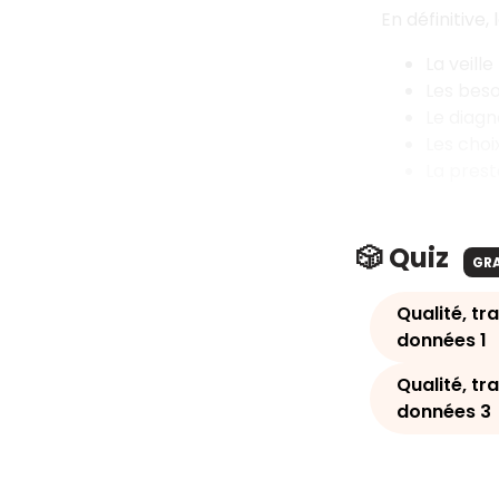
En définitive, 
La veill
Les beso
Le diagn
Les choi
La prest
🎲 Quiz
GR
Qualité, tr
données 1
Qualité, tr
données 3