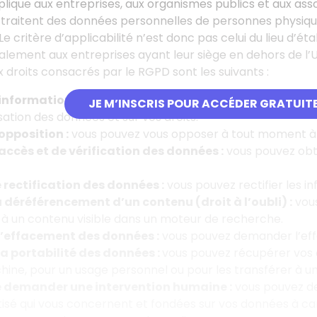
lique aux entreprises, aux organismes publics et aux associ
ls traitent des données personnelles de personnes physiques
e critère d’applicabilité n’est donc pas celui du lieu d’é
alement aux entreprises ayant leur siège en dehors de l’U
x droits consacrés par le RGPD sont les suivants :
’information :
un organisme qui collecte des informations
JE M’INSCRIS POUR ACCÉDER GRATUIT
lisation des données et sur vos droits.
opposition :
vous pouvez vous opposer à tout moment à c
’accès et de vérification des données :
vous pouvez obte
.
 rectification des données :
vous pouvez rectifier les i
u déréférencement d’un contenu (droit à l’oubli) :
vous
à un contenu visible dans un moteur de recherche.
 l’effacement des données :
vous pouvez demander l’ef
la portabilité des données :
vous pouvez récupérer vos d
ine, pour un usage personnel ou pour les transférer à u
e demander une intervention humaine :
vous pouvez de
sé qui vous concernent et fondées sur vos données à ca