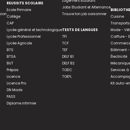
Logement Etudiant
REUSSITE SCOLAIRE
Jobs Etudiant et Alternance
Ecole Primaire
BIBLIOTH
sion
Trouve ton job saisonnier
Collège
Cuisine
CAP
Transports
Lycée général et technologique
TESTS DE LANGUES
Mode - Vê
Lycée Professionnel
TFI
Coiffure -
Lycée Agricole
TCF
Commerce 
BTS
TEF
Bâtiment -
BTSA
DELF B1
Électricité
BUT
DELF B2
Mécanique
Prépas
TOEIC
Services à
Licence
TOEFL
Accompagn
Licence Pro
Kit auto-e
DN Made
PASS
Diplome infirmier