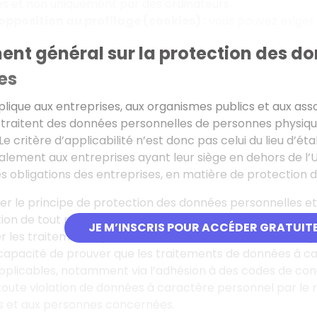
s et non uniquement par des ordinateurs.
’opposition au profilage (cookies) :
vous pouvez exiger l
ent général sur la protection des do
es
lique aux entreprises, aux organismes publics et aux associ
ls traitent des données personnelles de personnes physiques
e critère d’applicabilité n’est donc pas celui du lieu d’é
alement aux entreprises ayant leur siège en dehors de l’U
es obligations des entreprises, en matière de protection d
r le principe de protection des données personnelles et 
on de tout projet (by design).
JE M’INSCRIS POUR ACCÉDER GRATUIT
 les traitements qu’elles mettent en œuvre dans un regi
capacité de prouver que les traitements de données à c
pplicables, notamment via l’adhésion à des codes de condu
 toute violation de données à caractère personnel par le 
s et aux personnes concernées.