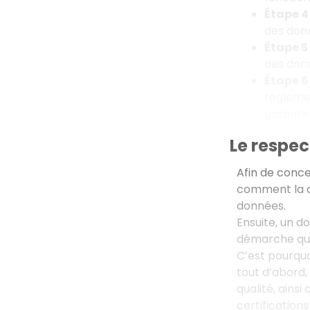
Étape 4 
des don
Étape 5 
des donn
Étape 6 
règlemen
garantir
Le respec
Afin de conce
comment la dé
données.
Ensuite, un do
démarche qual
C’est pourquo
tout d’abord, 
qualité, ains
certifications