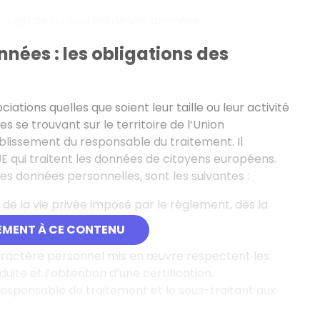
e gel de l’utilisation de vos données.
nnées : les obligations des
ations quelles que soient leur taille ou leur activité
 se trouvant sur le territoire de l’Union
tablissement du responsable du traitement. Il
E qui traitent les données de citoyens européens.
es données personnelles, sont les suivantes :
de la vie privée imposé par le règlement, dès la
EMENT À CE CONTENU
stre.
aractère personnel mis en œuvre respectent les
ite et l’obtention d’une certification.
responsable de traitement et le sous-traitant aux