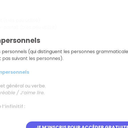
t (très peu utilisé)
-parfait (très peu utilisé)
personnels
s personnels (qui distinguent les personnes grammatical
 pas suivant les personnes).
mpersonnels
jet général ou verbe.
réable / J’aime lire.
’infinitif :
JE M’INSCRIS POUR ACCÉDER GRATUIT