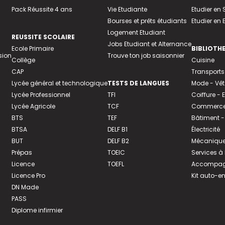
Pack Réussite 4 ans
Vie Etudiante
Etudier en 
Bourses et prêts étudiants
Etudier en
Logement Etudiant
REUSSITE SCOLAIRE
Jobs Etudiant et Alternance
Ecole Primaire
BIBLIOTH
sion
Trouve ton job saisonnier
Collège
Cuisine
CAP
Transports
Lycée général et technologique
TESTS DE LANGUES
Mode - Vê
Lycée Professionnel
TFI
Coiffure -
Lycée Agricole
TCF
Commerce 
BTS
TEF
Bâtiment -
BTSA
DELF B1
Électricité
BUT
DELF B2
Mécanique
Prépas
TOEIC
Services à
Licence
TOEFL
Accompagn
Licence Pro
Kit auto-e
DN Made
PASS
Diplome infirmier