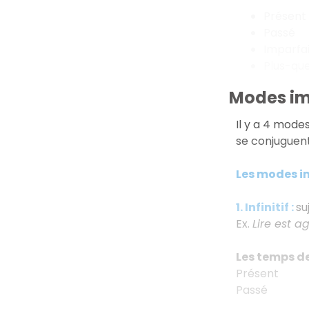
Présent
Passé
Imparfai
Plus-que
Modes im
Il y a 4 mode
se conjuguent
Les modes i
1. Infinitif :
su
Ex.
Lire est ag
Les temps de l
Présent
Passé