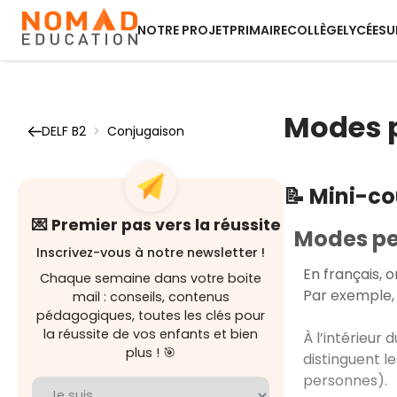
NOTRE PROJET
PRIMAIRE
COLLÈGE
LYCÉE
SU
Modes p
DELF B2
>
Conjugaison
📝 Mini-c
💌 Premier pas vers la réussite
Modes pe
Inscrivez-vous à notre newsletter !
En français,
Chaque semaine dans votre boite
Par exemple, p
mail : conseils, contenus
pédagogiques, toutes les clés pour
la réussite de vos enfants et bien
À l’intérieur 
plus ! 🎯
distinguent 
personnes).