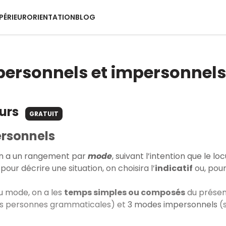
PÉRIEUR
ORIENTATION
BLOG
ersonnels et impersonnels
ours
GRATUIT
rsonnels
 on a un rangement par
mode
, suivant l’intention que le l
our décrire une situation, on choisira l’
indicatif
ou, pour
du mode, on a les
temps simples ou composés
du présent
les personnes grammaticales) et
3 modes impersonnels
(