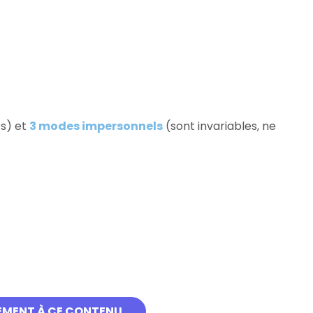
es) et
3 modes impersonnels
(sont invariables, ne
EMENT À CE CONTENU