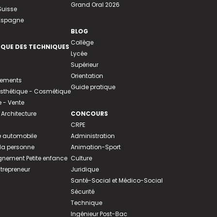
Grand Oral 2026
Suisse
 Espagne
BLOG
Collège
EQUE DES TECHNIQUES
Lycée
Supérieur
Orientation
tements
Guide pratique
 Esthétique - Cosmétique
- Vente
 Architecture
CONCOURS
CRPE
 automobile
Administration
 la personne
Animation-Sport
ement Petite enfance
Culture
ntrepreneur
Juridique
Santé-Social et Médico-Social
Sécurité
Technique
Ingénieur Post-Bac