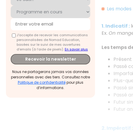
Les modes 
1. Indicatif :
l
Ex.
On mange p
J'accepte de recevoir les communications
personnalisées de Nomad Education,
basées sur le suivi de mes ouvertures
Les temps de 
d'emails (à l’aide de pixels).
En savoir plus
Présent
Recevoir la newsletter
Passé 
Nous ne partagerons jamais vos données
Imparfai
personnelles avec des tiers. Consultez notre
Plus-que
Politique de confidentialité
pour plus
Passé s
d’informations.
Passé an
Futur si
Futur an
2. Impératif :