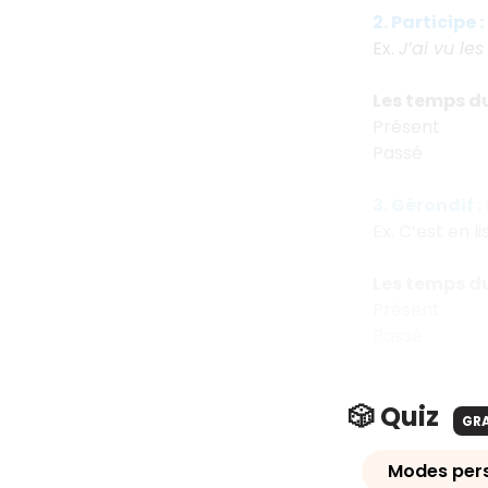
2. Participe :
Ex.
J’ai vu les
Les temps du
Présent
Passé
3. Gérondif :
Ex. C’est en li
Les temps du
Présent
Passé
🎲 Quiz
GR
Modes pers