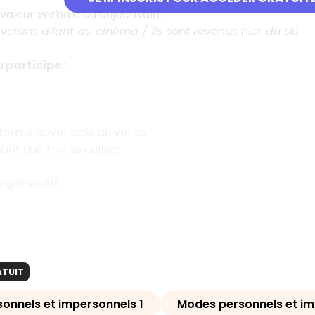
valeur verbale ou adjectivale.
 voisins allant au cinéma / Ils sont revenus hier du ski.
 participe :
forme adverbiale du verbe.
sant que l’on se cultive.
 gérondif :
ATUIT
onnels et impersonnels 1
Modes personnels et im