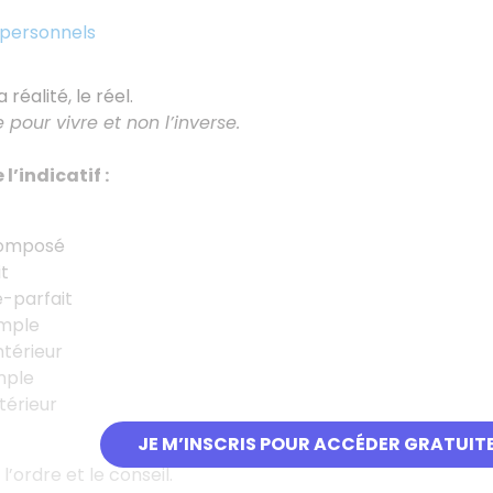
personnels
a réalité, le réel.
our vivre et non l’inverse.
l’indicatif :
composé
t
-parfait
imple
térieur
mple
térieur
JE M’INSCRIS POUR ACCÉDER GRATUIT
l’ordre et le conseil.