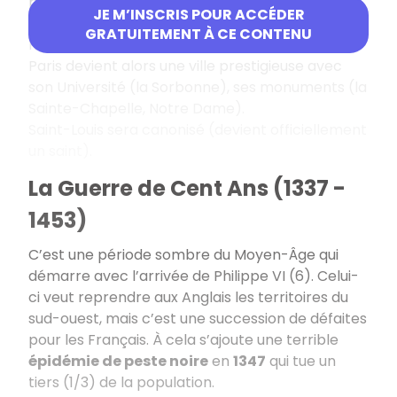
pratiquant), fidèle, courageux et combatif, il a
JE M’INSCRIS POUR ACCÉDER
porté le royaume capétien à son apogée (plus
GRATUITEMENT À CE CONTENU
haut niveau de prestige).
Paris devient alors une ville prestigieuse avec
son Université (la Sorbonne), ses monuments (la
Sainte-Chapelle, Notre Dame).
Saint-Louis sera canonisé (devient officiellement
un saint).
La Guerre de Cent Ans (1337 -
1453)
C’est une période sombre du Moyen-Âge qui
démarre avec l’arrivée de Philippe VI (6). Celui-
ci veut reprendre aux Anglais les territoires du
sud-ouest, mais c’est une succession de défaites
pour les Français. À cela s’ajoute une terrible
épidémie de peste noire
en
1347
qui tue un
tiers (1/3) de la population.