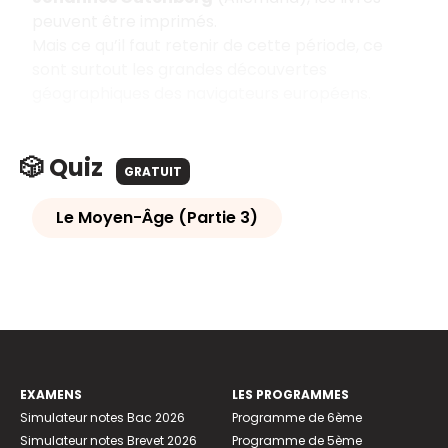
peuvent être imprimés.
Mais ce qu’il faut retenir de cette période, ce
sont surtout les grandes découvertes
géographiques des navigateurs européens.
🎲 Quiz
GRATUIT
Le Moyen-Âge (Partie 3)
EXAMENS
LES PROGRAMMES
Simulateur notes Bac 2026
Programme de 6ème
Simulateur notes Brevet 2026
Programme de 5ème