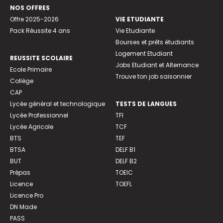
NOS OFFRES
Offre 2025-2026
VIE ETUDIANTE
Pack Réussite 4 ans
Vie Etudiante
Bourses et prêts étudiants
Logement Etudiant
REUSSITE SCOLAIRE
Jobs Etudiant et Alternance
Ecole Primaire
Trouve ton job saisonnier
Collège
CAP
Lycée général et technologique
TESTS DE LANGUES
Lycée Professionnel
TFI
Lycée Agricole
TCF
BTS
TEF
BTSA
DELF B1
BUT
DELF B2
Prépas
TOEIC
Licence
TOEFL
Licence Pro
DN Made
PASS