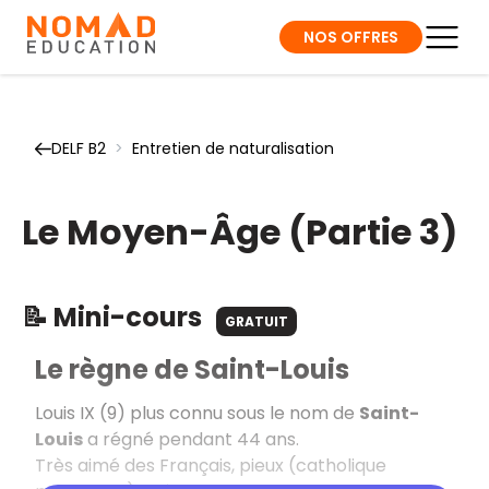
NOS OFFRES
DELF B2
>
Entretien de naturalisation
Le Moyen-Âge (Partie 3)
📝 Mini-cours
GRATUIT
Le règne de Saint-Louis
Louis IX (9) plus connu sous le nom de
Saint-
Louis
a régné pendant 44 ans.
Très aimé des Français, pieux (catholique