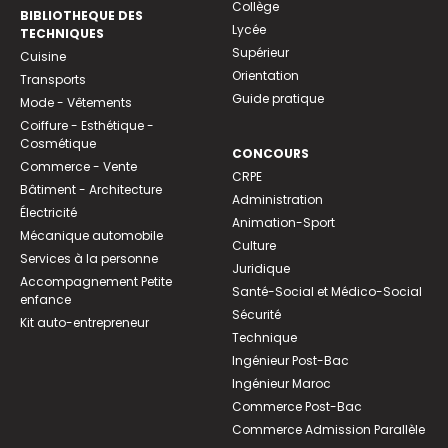
Collège
BIBLIOTHEQUE DES
Lycée
TECHNIQUES
Supérieur
Cuisine
Orientation
Transports
Guide pratique
Mode - Vêtements
Coiffure - Esthétique -
Cosmétique
CONCOURS
Commerce - Vente
CRPE
Bâtiment - Architecture
Administration
Électricité
Animation-Sport
Mécanique automobile
Culture
Services à la personne
Juridique
Accompagnement Petite
Santé-Social et Médico-Social
enfance
Sécurité
Kit auto-entrepreneur
Technique
Ingénieur Post-Bac
Ingénieur Maroc
Commerce Post-Bac
Commerce Admission Parallèle