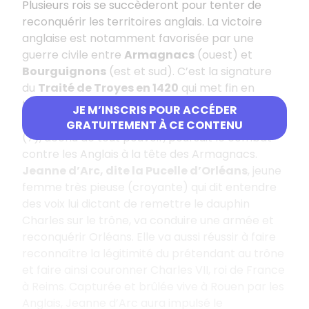
Plusieurs rois se succèderont pour tenter de
reconquérir les territoires anglais. La victoire
anglaise est notamment favorisée par une
guerre civile entre
Armagnacs
(ouest) et
Bourguignons
(est et sud). C’est la signature
du
Traité de Troyes en 1420
qui met fin en
théorie à la guerre de Cent Ans sous le règne du
JE M’INSCRIS POUR ACCÉDER
roi anglais Henri V (5). Cependant,
Charles VII
GRATUITEMENT À CE CONTENU
(7), déchu de tout pouvoir, poursuit le combat
contre les Anglais à la tête des Armagnacs.
Jeanne d’Arc, dite la Pucelle d’Orléans
, jeune
femme très pieuse (croyante) qui dit entendre
des voix lui dictant de remettre le dauphin
Charles sur le trône, va conduire une armée et
reconquérir Orléans. Elle va aussi réussir à faire
reconnaître la légitimité du prétendant au trône
et faire ainsi couronner Charles VII, roi de France
à Reims. Capturée et brûlée vive à Rouen par les
Anglais, Jeanne d’Arc aura impulsé le