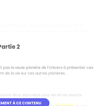
nètes telluriques et 4 planètes gazeuses. Notre
source primaire de lumière tandis que les planètes
Partie 2
st pas la seule planète de l'Univers à présenter ces
nt de la vie sur ces autres planètes.
uvoir être disponible pour les êtres vivants.
EMENT À CE CONTENU