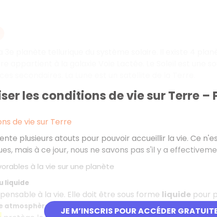
a 3e planète tellurique du système solaire. Il existe 4 pla
re appartient à la galaxie Voie Lactée. Le Soleil est une 
es secondaires. La Lune est un satellite de la Terre.
ser les conditions de vie sur Terre – 
ons de vie sur Terre
nte plusieurs atouts pour pouvoir accueillir la vie. Ce n'e
es, mais à ce jour, nous ne savons pas s'il y a effectiveme
orables à la vie sur une planète
 liquide
spensable à la vie. Elle doit être sous forme
liquide
pour po
ne atmosphère
JE M’INSCRIS POUR ACCÉDER GRATUIT