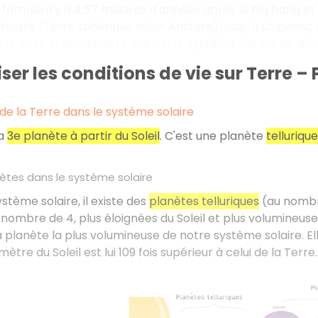
 formée il y a 4,57 milliards d'années après le big bang et
tiquité (Terre sphérique selon Aristote) jusqu'à Copernic q
le avec la découverte que notre système fait partie d'un
ser les conditions de vie sur Terre – P
 de la Terre dans le système solaire
la
3e planète à partir du Soleil
. C'est une planète
tellurique
ètes dans le système solaire
stème solaire, il existe des
planètes telluriques
(au nombre
nombre de 4, plus éloignées du Soleil et plus volumineuse
a planète la plus volumineuse de notre système solaire. Elle
mètre du Soleil est lui 109 fois supérieur à celui de la Terre.