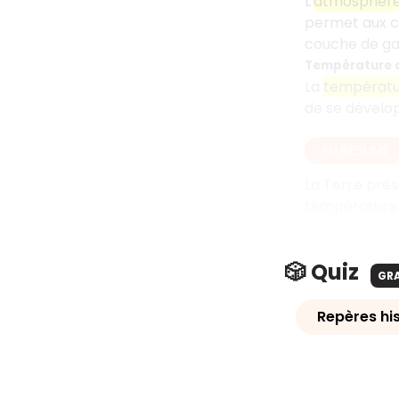
L'
atmosphèr
permet aux co
couche de gaz
Température 
La
températ
de se dévelop
EN RÉSUMÉ
La Terre prés
température a
🎲 Quiz
GR
Repères hi