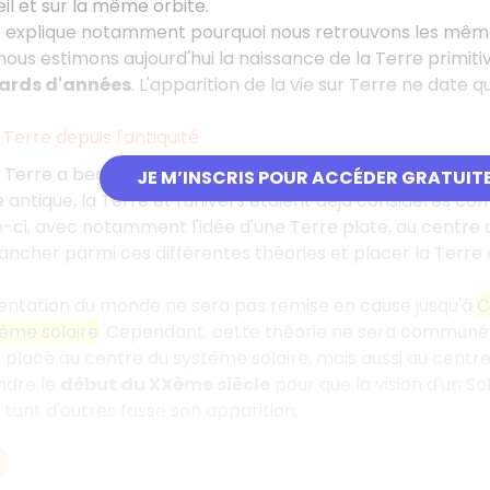
eil et sur la même orbite.
e explique notamment pourquoi nous retrouvons les mêmes
ous estimons aujourd'hui la naissance de la Terre primitiv
iards d'années
. L'apparition de la vie sur Terre ne date q
 Terre depuis l'antiquité
a Terre a beaucoup évolué selon les âges et selon les civili
JE M’INSCRIS POUR ACCÉDER GRATUIT
 antique, la Terre et l'univers étaient déjà considérés 
e-ci, avec notamment l'idée d'une Terre plate, au centre 
ancher parmi ces différentes théories et placer la Terre
entation du monde ne sera pas remise en cause jusqu'à
C
ème solaire
. Cependant, cette théorie ne sera communém
n placé au centre du système solaire, mais aussi au centre 
endre le
début du XXème siècle
pour que la vision d'un S
 tant d'autres fasse son apparition.