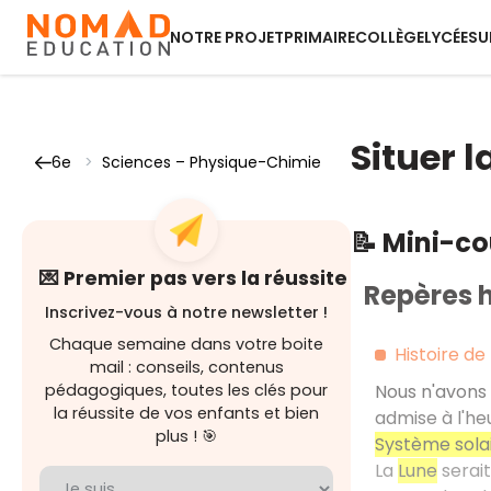
NOTRE PROJET
PRIMAIRE
COLLÈGE
LYCÉE
SU
Situer l
6e
>
Sciences – Physique-Chimie
📝 Mini-c
💌 Premier pas vers la réussite
Repères h
Inscrivez-vous à notre newsletter !
Chaque semaine dans votre boite
Histoire de
mail : conseils, contenus
pédagogiques, toutes les clés pour
Nous n'avons 
la réussite de vos enfants et bien
admise à l'he
plus ! 🎯
Système sola
La
Lune
serait