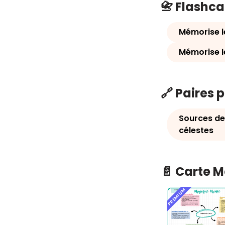
📇 Flashc
Mémorise l
Mémorise l
🔗 Paires 
Sources de
célestes
📄 Carte 
PREMIUM