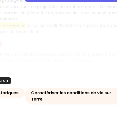
e
protège le sol de la planète contre les agressions d'autre
mètes et autres projectiles de s'enflammer et d'arriver s
 permet de piéger les rayons du Soleil pour pouvoir gard
ambiante
ure moyenne
au sol est de
15°C
. Cette température, cons
per de façon idéale.
ente trois conditions favorables à la vie : la présence d'
mbiante de 15°C maintenue par l'effet de serre.
ATUIT
storiques
Caractériser les conditions de vie sur
Terre