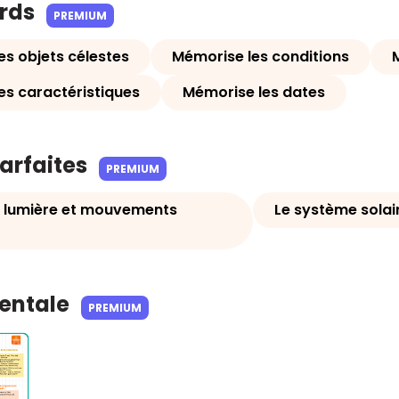
ards
PREMIUM
es objets célestes
Mémorise les conditions
es caractéristiques
Mémorise les dates
parfaites
PREMIUM
 lumière et mouvements
Le système solai
Mentale
PREMIUM