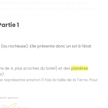
 de nombreuses collisions. La vision de la Terre a
ui place le Soleil au centre du système solaire, puis
e galaxie parmi d'autres.
artie 1
(ou rocheuse). Elle présente donc un sol à l'état
 de 4, plus proches du Soleil) et des
planètes
s).
 représente environ 11 fois la taille de la Terre. Pour