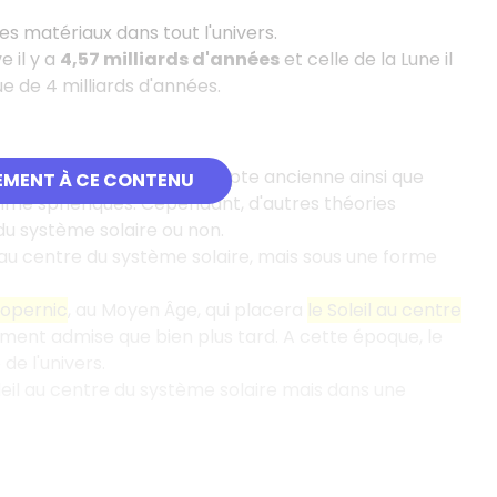
 matériaux dans tout l'univers.
e il y a
4,57 milliards d'années
et celle de la Lune il
ue de 4 milliards d'années.
sations. En effet, dans l'Egypte ancienne ainsi que
EMENT À CE CONTENU
comme sphériques. Cependant, d'autres théories
du système solaire ou non.
 au centre du système solaire, mais sous une forme
opernic
, au Moyen Âge, qui placera
le Soleil au centre
ent admise que bien plus tard. A cette époque, le
de l'univers.
oleil au centre du système solaire mais dans une