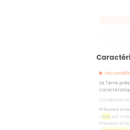
EN RÉSUMÉ
La Terre est l
système solai
sont des sourc
Caractéri
Les conditi
La Terre prése
caractéristiqu
Conditions fav
Présence d'eau
L'
eau
est indi
Présence d'u