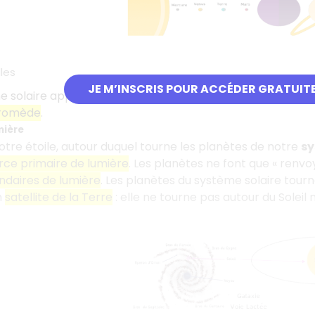
les
JE M’INSCRIS POUR ACCÉDER GRATUIT
 solaire appartient à la galaxie
Voie Lactée
. C'est une g
romède
.
mière
 notre étoile, autour duquel tourne les planètes de notre
sy
rce primaire de lumière
. Les planètes ne font que « renvo
ndaires de lumière
. Les planètes du système solaire tour
n
satellite de la Terre
: elle ne tourne pas autour du Soleil 