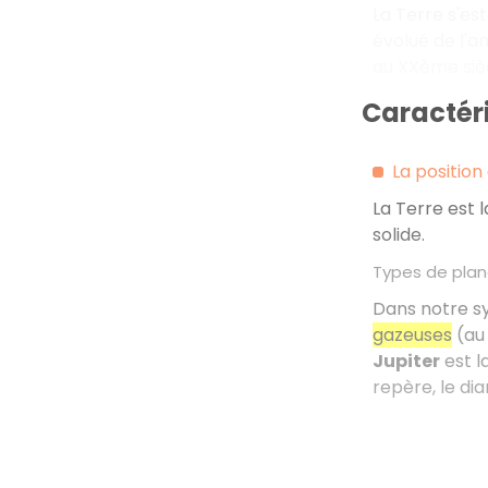
La Terre s'est
évolué de l'an
au XXème sièc
Caractéri
La position
La Terre est 
solide.
Types de plan
Dans notre sy
gazeuses
(au 
Jupiter
est l
repère, le dia