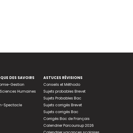
EQUE DES SAVOIRS
ASTUCES RÉVISIONS
nomie-Gestion
Conseils et Méthodo
e-Sciences Humaines
Sujets probables Brevet
Sujets Probables Bac
n-Spectacle
Sujets corrigés Brevet
Sujets corrigés Bac
Corrigés Bac de Français
Calendrier Parcoursup 2026
Calendrier vacances scolaires