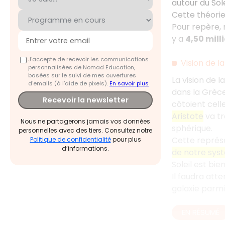
autour du Sol
Cette théori
Pour repère, n
y a
4,50 mill
J'accepte de recevoir les communications
Vision de la
personnalisées de Nomad Education,
basées sur le suivi de mes ouvertures
La vision de l
d'emails (à l’aide de pixels).
En savoir plus
dans la Grèce
Recevoir la newsletter
côtoient cell
Aristote
va tr
Nous ne partagerons jamais vos données
sphérique.
personnelles avec des tiers. Consultez notre
Cette représ
Politique de confidentialité
pour plus
d’informations.
de notre syst
Soleil est bie
Il faudra att
galaxie parmi
EN RÉSUMÉ