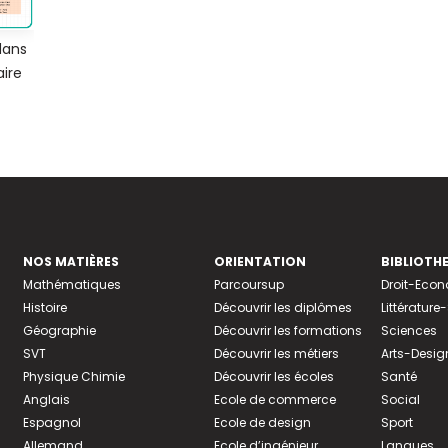
dans
aire
NOS MATIÈRES
ORIENTATION
BIBLIOTH
Mathématiques
Parcoursup
Droit-Eco
Histoire
Découvrir les diplômes
Littératur
Géographie
Découvrir les formations
Sciences
SVT
Découvrir les métiers
Arts-Desig
Physique Chimie
Découvrir les écoles
Santé
Anglais
Ecole de commerce
Social
Espagnol
Ecole de design
Sport
Allemand
Ecole d’ingénieur
Langues