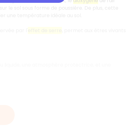
s objets célestes. En effet, le
dioxygène
de l'air
ur le sol sous forme de poussière. De plus, cette
er une température idéale au sol.
ervée par l'
effet de serre
, permet aux êtres vivants
eau liquide, une atmosphère protectrice, et une