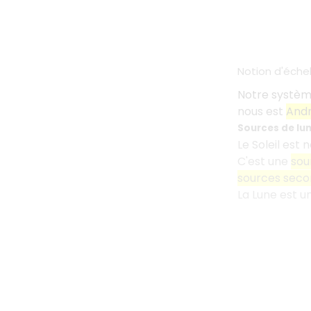
Notion d'échel
Notre système
nous est
And
Sources de lu
Le Soleil est
C'est une
sou
sources seco
La Lune est u