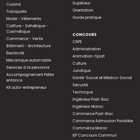
Supérieur
Cuisine
Orientation
Transports
Guide pratique
Mode - Vêtements
Coiffure - Esthétique -
Cosmétique
CONCOURS
Commerce - Vente
CRPE
Bâtiment - Architecture
Administration
Électricité
Animation-Sport
Mécanique automobile
Culture
Services à la personne
Juridique
Accompagnement Petite
Santé-Social et Médico-Social
enfance
Sécurité
Kit auto-entrepreneur
Technique
Ingénieur Post-Bac
Ingénieur Maroc
Commerce Post-Bac
Commerce Admission Parallèle
Commerce Maroc
IEP Concours Commun