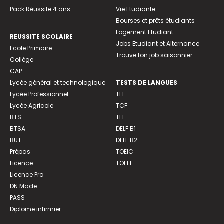
Pack Réussite 4 ans
Vie Etudiante
Bourses et prêts étudiants
Logement Etudiant
REUSSITE SCOLAIRE
Jobs Etudiant et Alternance
Ecole Primaire
Trouve ton job saisonnier
Collège
CAP
Lycée général et technologique
TESTS DE LANGUES
Lycée Professionnel
TFI
Lycée Agricole
TCF
BTS
TEF
BTSA
DELF B1
BUT
DELF B2
Prépas
TOEIC
Licence
TOEFL
Licence Pro
DN Made
PASS
Diplome infirmier