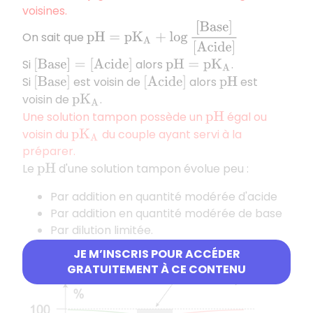
voisines.
p
H
=
p
K
A
+
log
[
B
a
s
e
]
[
A
c
i
d
e
]
On sait que
Si
alors
.
[
B
a
s
e
]
=
[
A
c
i
d
e
]
p
H
=
p
K
A
Si
est voisin de
alors
est
[
B
a
s
e
]
[
A
c
i
d
e
]
p
H
voisin de
.
p
K
A
Une solution tampon possède un
égal ou
p
H
voisin du
du couple ayant servi à la
p
K
A
préparer.
Le
d'une solution tampon évolue peu :
p
H
Par addition en quantité modérée d'acide
Par addition en quantité modérée de base
Par dilution limitée.
JE M’INSCRIS POUR ACCÉDER
Effet tampon
:
GRATUITEMENT À CE CONTENU