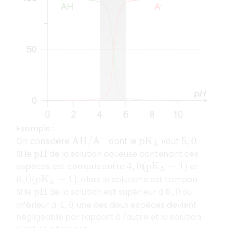
Exemple
:
On considère
dont le
vaut
.
A
H
/
A
−
p
K
A
5
,
0
Si le
de la solution aqueuse contenant ces
p
H
espèces est compris entre
et
4
,
0
(
p
K
A
−
1
)
, alors la solutione est tampon.
6
,
0
(
p
K
A
+
1
)
Si le
de la solution est supérieur à
ou
p
H
6
,
0
inférieur à
, une des deux espèces devient
4
,
0
négligeable par rapport à l'autre et la solution