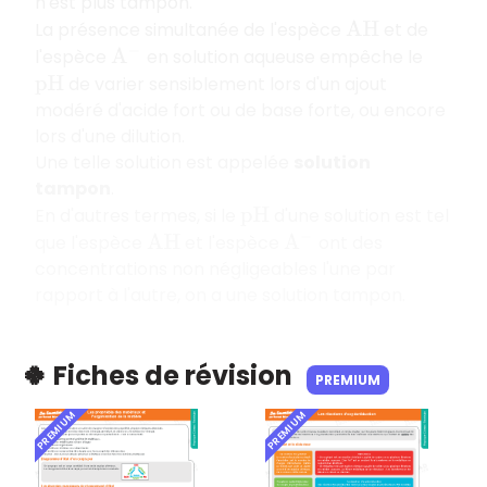
n'est plus tampon.
La présence simultanée de l'espèce
et de
A
H
l'espèce
en solution aqueuse empêche le
A
−
de varier sensiblement lors d'un ajout
p
H
modéré d'acide fort ou de base forte, ou encore
lors d'une dilution.
Une telle solution est appelée
solution
tampon
.
En d'autres termes, si le
d'une solution est tel
p
H
que l'espèce
et l'espèce
ont des
A
H
A
−
concentrations non négligeables l'une par
rapport à l'autre, on a une solution tampon.
🍀 Fiches de révision
PREMIUM
PREMIUM
PREMIUM