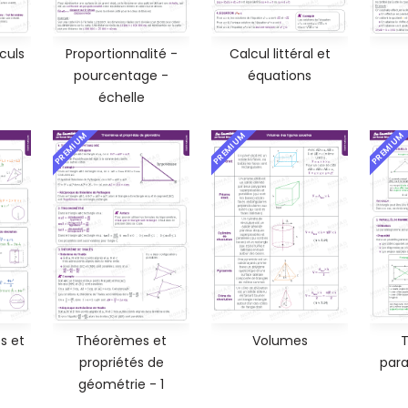
culs
Proportionnalité -
Calcul littéral et
pourcentage -
équations
échelle
PREMIUM
PREMIUM
PREMIUM
s et
Théorèmes et
Volumes
T
propriétés de
par
géométrie - 1