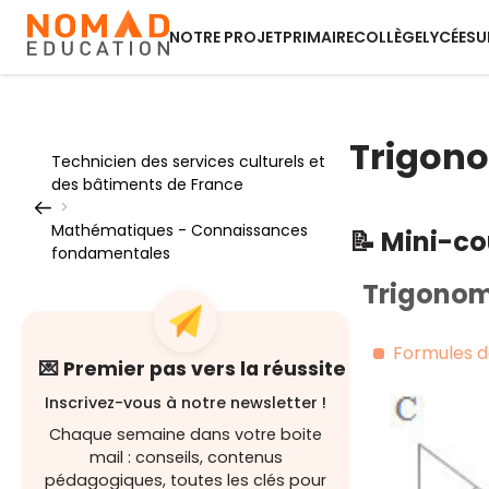
NOTRE PROJET
PRIMAIRE
COLLÈGE
LYCÉE
SU
Trigono
Technicien des services culturels et
des bâtiments de France
>
Mathématiques - Connaissances
📝 Mini-c
fondamentales
Trigonom
Formules d
💌 Premier pas vers la réussite
Inscrivez-vous à notre newsletter !
Chaque semaine dans votre boite
mail : conseils, contenus
pédagogiques, toutes les clés pour