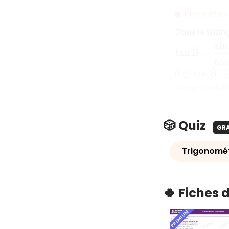
Propriétés
Dans le trian
tan
B
^
=
sin
B
^
0
≤
cos
B
^
≤
1
Ces propriété
🎲 Quiz
GR
Trigonomét
🍀 Fiches 
PREMIUM