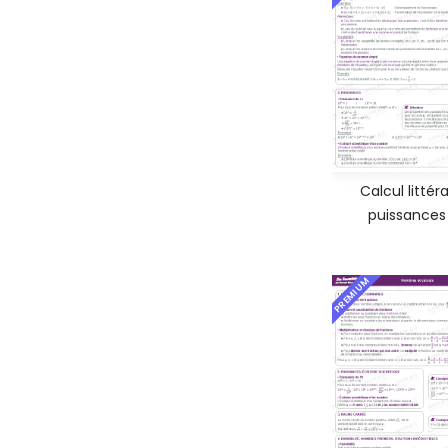
Calcul littéra
puissances
PREMIUM