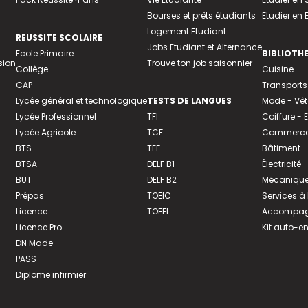
Bourses et prêts étudiants
Etudier en
Logement Etudiant
REUSSITE SCOLAIRE
Jobs Etudiant et Alternance
Ecole Primaire
BIBLIOTH
sion
Trouve ton job saisonnier
Collège
Cuisine
CAP
Transports
Lycée général et technologique
TESTS DE LANGUES
Mode - Vê
Lycée Professionnel
TFI
Coiffure -
Lycée Agricole
TCF
Commerce 
BTS
TEF
Bâtiment -
BTSA
DELF B1
Électricité
BUT
DELF B2
Mécanique
Prépas
TOEIC
Services à
Licence
TOEFL
Accompagn
Licence Pro
Kit auto-e
DN Made
PASS
Diplome infirmier