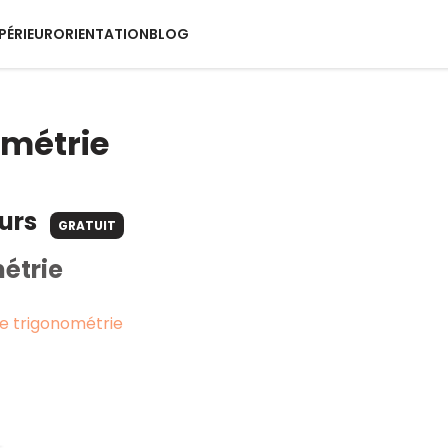
PÉRIEUR
ORIENTATION
BLOG
métrie
ours
GRATUIT
étrie
e trigonométrie