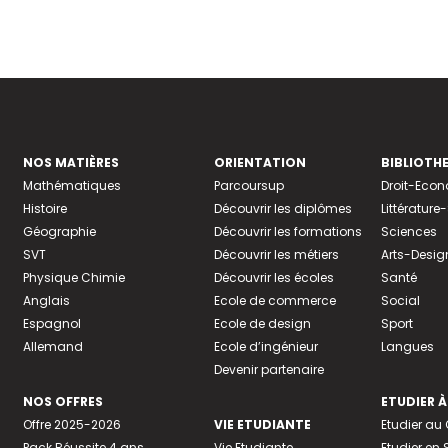
NOS MATIÈRES
ORIENTATION
BIBLIOTH
Mathématiques
Parcoursup
Droit-Eco
Histoire
Découvrir les diplômes
Littératur
Géographie
Découvrir les formations
Sciences
SVT
Découvrir les métiers
Arts-Desig
Physique Chimie
Découvrir les écoles
Santé
Anglais
Ecole de commerce
Social
Espagnol
Ecole de design
Sport
Allemand
Ecole d’ingénieur
Langues
Devenir partenaire
NOS OFFRES
ETUDIER À
Offre 2025-2026
VIE ETUDIANTE
Etudier a
Pack Réussite 4 ans
Vie Etudiante
Etudier en 