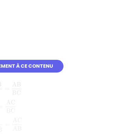
EMENT À CE CONTENU
h
y
p
o
t
é
n
u
s
e
=
A
B
B
C
sin
B
^
=
c
ô
t
é
o
p
p
o
s
é
à
B
^
h
y
p
o
t
é
n
u
s
e
=