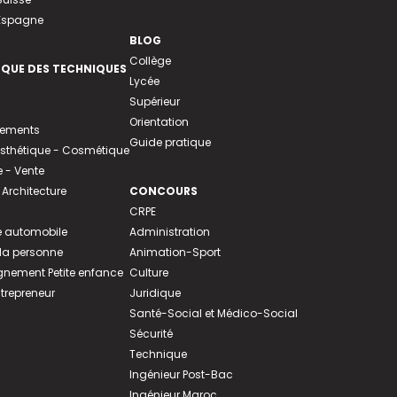
 Espagne
BLOG
Collège
EQUE DES TECHNIQUES
Lycée
Supérieur
Orientation
tements
Guide pratique
 Esthétique - Cosmétique
- Vente
 Architecture
CONCOURS
CRPE
 automobile
Administration
 la personne
Animation-Sport
ement Petite enfance
Culture
ntrepreneur
Juridique
Santé-Social et Médico-Social
Sécurité
Technique
Ingénieur Post-Bac
Ingénieur Maroc