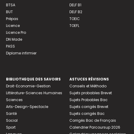
BTSA
DELF B1
BUT
DELF B2
Prépas
TOEIC
Licence
TOEFL
Licence Pro
DN Made
PASS
Diplome infirmier
BIBLIOTHEQUE DES SAVOIRS
ASTUCES RÉVISIONS
Droit-Economie-Gestion
Conseils et Méthodo
Littérature-Sciences Humaines
Sujets probables Brevet
Sciences
Sujets Probables Bac
Arts-Design-Spectacle
Sujets corrigés Brevet
Santé
Sujets corrigés Bac
Social
Corrigés Bac de Français
Sport
Calendrier Parcoursup 2026