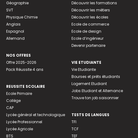
Géographie
Découvrir les formations
SVT
Découvrir les métiers
Physique Chimie
Découvrir les écoles
Anglais
Ecole de commerce
Espagnol
Ecole de design
Allemand
Ecole d’ingénieur
Devenir partenaire
NOS OFFRES
Offre 2025-2026
VIE ETUDIANTE
Pack Réussite 4 ans
Vie Etudiante
Bourses et prêts étudiants
Logement Etudiant
REUSSITE SCOLAIRE
Jobs Etudiant et Alternance
Ecole Primaire
Trouve ton job saisonnier
Collège
CAP
Lycée général et technologique
TESTS DE LANGUES
Lycée Professionnel
TFI
Lycée Agricole
TCF
BTS
TEF