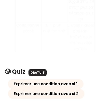
aujourd’hui s’il
avait pris
sa
décision plus
tôt.
Conditionnel
si + plus-
Si vous n’
aviez
passé
que-parfait
pas tant
traîné
, nous
serions
déjà
arrivés
.
🎲 Quiz
GRATUIT
Exprimer une condition avec si 1
Exprimer une condition avec si 2