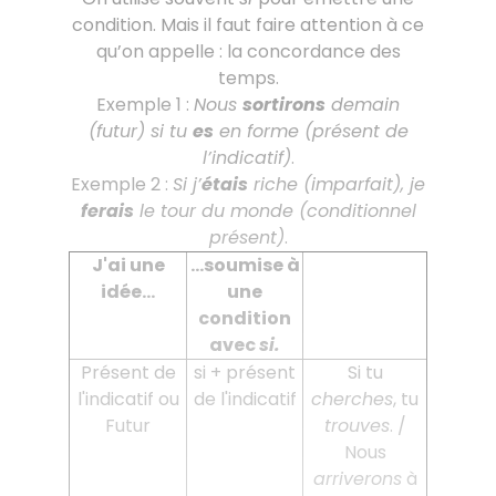
condition. Mais il faut faire attention à ce
qu’on appelle : la concordance des
temps.
Exemple 1 :
Nous
sortirons
demain
(futur) si tu
es
en forme (présent de
l’indicatif)
.
Exemple 2 :
Si j’
étais
riche (imparfait), je
ferais
le tour du monde (conditionnel
présent)
.
J'ai une
...soumise à
idée...
une
condition
avec
si.
Présent de
si + présent
Si tu
l'indicatif ou
de l'indicatif
cherches
, tu
Futur
trouves
. /
Nous
arriverons
à