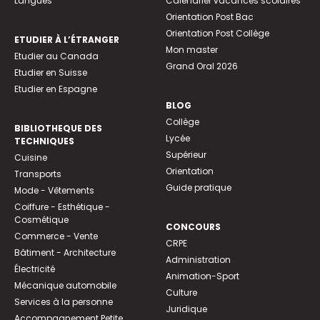
Langues
Calendrier vacances scolaires
Orientation Post Bac
Orientation Post Collège
ETUDIER À L’ÉTRANGER
Mon master
Etudier au Canada
Grand Oral 2026
Etudier en Suisse
Etudier en Espagne
BLOG
Collège
BIBLIOTHEQUE DES
Lycée
TECHNIQUES
Supérieur
Cuisine
Orientation
Transports
Guide pratique
Mode - Vêtements
Coiffure - Esthétique -
Cosmétique
CONCOURS
Commerce - Vente
CRPE
Bâtiment - Architecture
Administration
Électricité
Animation-Sport
Mécanique automobile
Culture
Services à la personne
Juridique
Accompagnement Petite