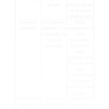
simple
contrarié, rien
ne le
laissa
transparaître.
Impératif
si + présent
Viens
présent
indicatif / si +
maintenant si
imparfait / si
tu
es
+ passé
disponible. /
composé
S’il
voulait
sortir,
appelez
-moi.
/ Si vous
avez
saisi
l’importance
de l’enjeu,
respectez
les
règles.
Conditionnel
si + plus-
Il
serait
déjà
présent
que-parfait
en poste