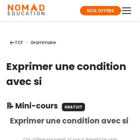
NOS OFFRES
TCF
>
Grammaire
Exprimer une condition
avec si
📝 Mini-cours
GRATUIT
Exprimer une condition avec si
On utilise souvent
si
pour émettre une