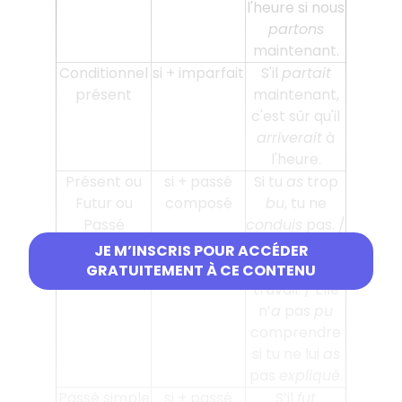
l'heure si nous
partons
maintenant.
Conditionnel
si + imparfait
S'il
partait
présent
maintenant,
c'est sûr qu'il
arriverait
à
l'heure.
Présent ou
si + passé
Si tu
as
trop
Futur ou
composé
bu
, tu ne
Passé
conduis
pas. /
composé
Tu
viendras
si
JE M’INSCRIS POUR ACCÉDER
tu
as fini
ton
GRATUITEMENT À CE CONTENU
travail. / Elle
n’
a
pas
pu
comprendre
si tu ne lui
as
pas
expliqué
.
Passé simple
si + passé
S’il
fut