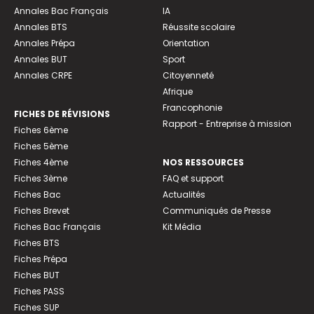
Annales Bac Français
IA
Annales BTS
Réussite scolaire
Annales Prépa
Orientation
Annales BUT
Sport
Annales CRPE
Citoyenneté
Afrique
Francophonie
FICHES DE RÉVISIONS
Rapport - Entreprise à mission
Fiches 6ème
Fiches 5ème
Fiches 4ème
NOS RESSOURCES
Fiches 3ème
FAQ et support
Fiches Bac
Actualités
Fiches Brevet
Communiqués de Presse
Fiches Bac Français
Kit Média
Fiches BTS
Fiches Prépa
Fiches BUT
Fiches PASS
Fiches SUP