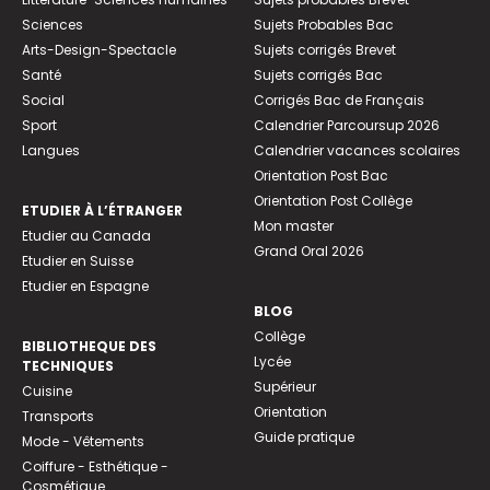
Sciences
Sujets Probables Bac
Arts-Design-Spectacle
Sujets corrigés Brevet
Santé
Sujets corrigés Bac
Social
Corrigés Bac de Français
Sport
Calendrier Parcoursup 2026
Langues
Calendrier vacances scolaires
Orientation Post Bac
Orientation Post Collège
ETUDIER À L’ÉTRANGER
Mon master
Etudier au Canada
Grand Oral 2026
Etudier en Suisse
Etudier en Espagne
BLOG
Collège
BIBLIOTHEQUE DES
Lycée
TECHNIQUES
Supérieur
Cuisine
Orientation
Transports
Guide pratique
Mode - Vêtements
Coiffure - Esthétique -
Cosmétique