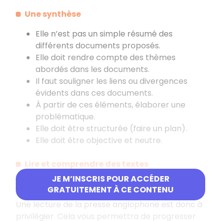
Une synthèse
Elle n’est pas un simple résumé des
différents documents proposés.
Elle doit rendre compte des thèmes
abordés dans les documents.
Il faut souligner les liens ou divergences
évidents dans ces documents.
À partir de ces éléments, élaborer une
problématique.
Elle doit être structurée (faire un plan).
Elle doit être objective et neutre.
Lire et comprendre des textes
JE M’INSCRIS POUR ACCÉDER
Les textes que vous serez amenés à lire,
GRATUITEMENT À CE CONTENU
comprendre et analyser sont tirés de la presse.
Une lecture de la presse anglophone est donc à
privilégier. Cela vous permettra de progresser