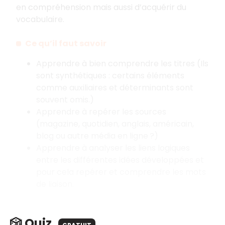
en compréhension mais aussi d’acquérir du
vocabulaire.
Ce qu’il faut savoir
Apprendre à bien comprendre les titres (Ils
sont synthétiques : certains éléments
comme auxiliaires et déterminants sont
souvent omis.)
Apprendre à repérer les sources
(magazine, quotidien, anglais, américain,
blog ou autre média en ligne ?)
Apprendre à analyser les liens logiques
entre les différentes idées développées et
pour cela repérer et comprendre les mots
de liaison.
🎲 Quiz