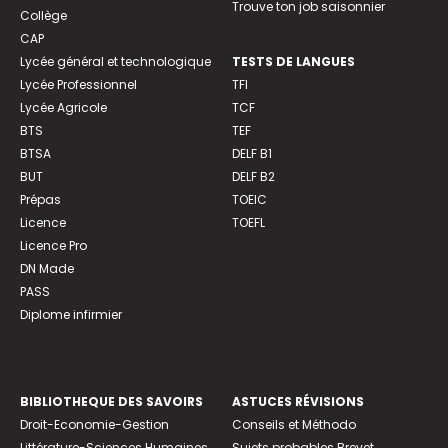
Trouve ton job saisonnier
Collège
CAP
Lycée général et technologique
TESTS DE LANGUES
Lycée Professionnel
TFI
Lycée Agricole
TCF
BTS
TEF
BTSA
DELF B1
BUT
DELF B2
Prépas
TOEIC
Licence
TOEFL
Licence Pro
DN Made
PASS
Diplome infirmier
BIBLIOTHEQUE DES SAVOIRS
ASTUCES RÉVISIONS
Droit-Economie-Gestion
Conseils et Méthodo
Littérature-Sciences Humaines
Sujets probables Brevet