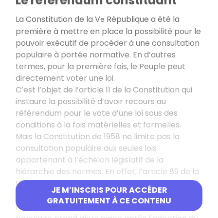
Le référendum constituant
La Constitution de la V
République a été la
e
première à mettre en place la possibilité pour le
pouvoir exécutif de procéder à une consultation
populaire à portée normative. En d’autres
termes, pour la première fois, le Peuple peut
directement voter une loi.
C’est l’objet de l’article 11 de la Constitution qui
instaure la possibilité d’avoir recours au
référendum pour le vote d’une loi sous des
conditions à la fois matérielles et formelles.
Mais la Constitution de 1958 ne limite pas la
consultation populaire aux seules lois
appartenant à l’échelon législatif de la
hiérarchie des normes. En effet, l’article 89 de la
Constitution, qui régit la procédure de révision
JE M’INSCRIS POUR ACCÉDER
constitutionnelle, instaure également un
GRATUITEMENT À CE CONTENU
référendum constituant. La consultation