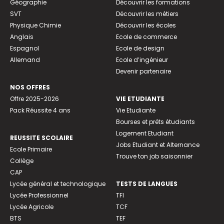
Géographie
Découvrir les formations
SVT
Découvrir les métiers
Physique Chimie
Découvrir les écoles
Anglais
Ecole de commerce
Espagnol
Ecole de design
Allemand
Ecole d’ingénieur
Devenir partenaire
NOS OFFRES
Offre 2025-2026
VIE ETUDIANTE
Pack Réussite 4 ans
Vie Etudiante
Bourses et prêts étudiants
Logement Etudiant
REUSSITE SCOLAIRE
Jobs Etudiant et Alternance
Ecole Primaire
Trouve ton job saisonnier
Collège
CAP
Lycée général et technologique
TESTS DE LANGUES
Lycée Professionnel
TFI
Lycée Agricole
TCF
BTS
TEF