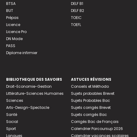
BTSA
DELF B1
BUT
DELF B2
Prépas
TOEIC
Licence
TOEFL
Licence Pro
DN Made
PASS
Diplome infirmier
BIBLIOTHEQUE DES SAVOIRS
ASTUCES RÉVISIONS
Droit-Economie-Gestion
Conseils et Méthodo
Littérature-Sciences Humaines
Sujets probables Brevet
Sciences
Sujets Probables Bac
Arts-Design-Spectacle
Sujets corrigés Brevet
Santé
Sujets corrigés Bac
Social
Corrigés Bac de Français
Sport
Calendrier Parcoursup 2026
Langues
Calendrier vacances scolaires