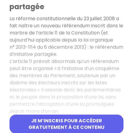
partagée
La réforme constitutionnelle du 23 juillet 2008 a
fait naître un nouveau référendum inscrit dans le
marbre de l’article 11 de la Constitution (et
aujourd’hui applicable depuis la loi organique
n° 2013-1114 du 6 décembre 2013) : le référendum
d’initiative partagée.
L’article 11 prévoit désormais qu’un référendum
peut être organisé « à l’initiative d’un cinquième
des membres du Parlement, soutenue par un
dixième des électeurs inscrits sur les listes
électorales ». Il associe donc les parlementaires
et le peuple dans la proposition d’une loi, sans
permettre l’abrogation d’une loi promulguée
depuis moins d’un an.
Cette proposition est examinée par les deux
JE M’INSCRIS POUR ACCÉDER
assemblées et suit le processus législatif
GRATUITEMENT À CE CONTENU
classique jusqu’à son adoption par le Parlement.