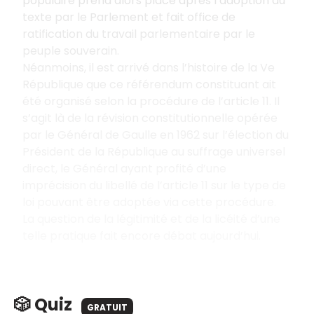
populaire prend alors place après l’adoption du
texte par le Parlement et fait office de
ratification du travail parlementaire par le
peuple souverain.
Néanmoins, il est arrivé dans l’histoire de la Ve
République que ce référendum constituant ait
été organisé selon la procédure de l’article 11. Il
s’agit là de la révision constitutionnelle opérée
par le Général de Gaulle en 1962 sur l’élection du
Président de la République au suffrage universel
direct, le Général ayant profité d’une
imprécision du libellé de l’article 11 sur le type de
loi pouvant être adoptée via cette procédure.
La question de la légitimité et de la licéité d’une
telle pratique fait encore débat aujourd’hui.
🎲 Quiz
GRATUIT