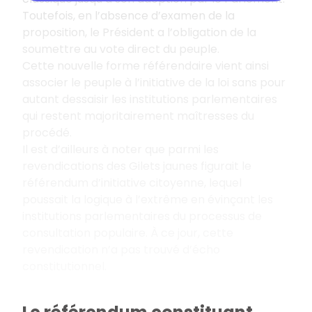
Toutefois, en l’absence d’examen de la
proposition, le Président a l’obligation de la
soumettre au vote direct du peuple.
Cette nouvelle forme référendaire vient ainsi
associer le peuple à l’initiative de la loi sans pour
autant dessaisir les institutions parlementaires
qui restent majoritairement maîtresses du
procédé.
Il est d’ailleurs à noter que parmi les
revendications des Gilets jaunes figurait le
référendum d’initiative citoyenne, lequel
poussait la logique à l’extrême en évinçant les
institutions parlementaires du processus de
consultation populaire. À ce jour, cette
revendication n’a pas trouvé d’écho
constitutionnel.