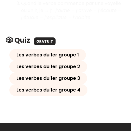
Quand le verbe commence par une voyelle
ou un h, je → j’ :
j’aime – j’arrive – j’écoute –
j’étudie – j’explique – j’habite
.
🎲 Quiz
GRATUIT
Les verbes du 1er groupe 1
Les verbes du 1er groupe 2
Les verbes du 1er groupe 3
Les verbes du 1er groupe 4