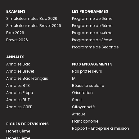
EXAMENS
LES PROGRAMMES
Simulateur notes Bac 2026
Programme de 6ème
Simulateur notes Brevet 2026
Programme de 5ème
Bac 2026
Programme de 4ème
Brevet 2026
Programme de 3ème
Programme de Seconde
ANNALES
Annales Bac
NOS ENGAGEMENTS
Annales Brevet
Nos professeurs
Annales Bac Français
IA
Annales BTS
Réussite scolaire
Annales Prépa
Orientation
Annales BUT
Sport
Annales CRPE
Citoyenneté
Afrique
Francophonie
FICHES DE RÉVISIONS
Rapport - Entreprise à mission
Fiches 6ème
Fiches 5ème