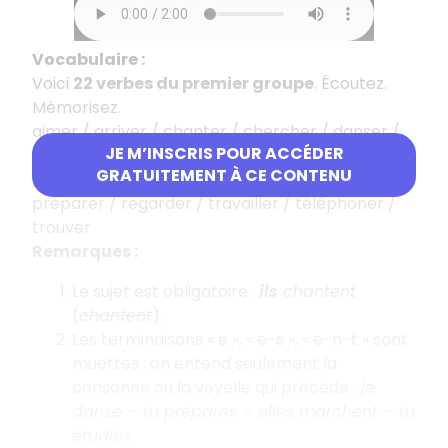
Vocabulaire :
Voici
22 verbes du premier groupe
. Écoutez.
Mémorisez.
aimer / arriver / chanter / chercher / danser /
JE M’INSCRIS POUR ACCÉDER
détester / donner / écouter / étudier / expliquer
GRATUITEMENT À CE CONTENU
/ fermer / habiter / marcher / parler / penser /
préparer / regarder / travailler / téléphoner /
trouver
Remarques :
Le sujet est obligatoire :
ils
chantent
(
chantent
).
Les terminaisons « e », « e-s », « e-n-t » sont
muettes : on entend seulement la
consonne ou la voyelle qui précède :
je
danse – tu prépares – elles marchent – tu
étudies
.