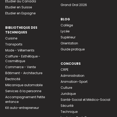
Etudier au Canada
Grand Oral 2026
Etudier en Suisse
Etudier en Espagne
BLOG
Collège
BIBLIOTHEQUE DES
Lycée
TECHNIQUES
Supérieur
Cuisine
Orientation
Transports
Guide pratique
Mode - Vêtements
Coiffure - Esthétique -
Cosmétique
CONCOURS
Commerce - Vente
CRPE
Bâtiment - Architecture
Administration
Électricité
Animation-Sport
Mécanique automobile
Culture
Services à la personne
Juridique
Accompagnement Petite
Santé-Social et Médico-Social
enfance
Sécurité
Kit auto-entrepreneur
Technique