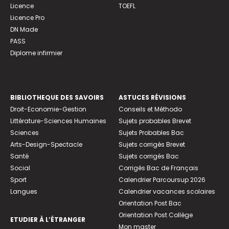
Licence
TOEFL
Licence Pro
DN Made
PASS
Diplome infirmier
BIBLIOTHEQUE DES SAVOIRS
ASTUCES RÉVISIONS
Droit-Economie-Gestion
Conseils et Méthodo
Littérature-Sciences Humaines
Sujets probables Brevet
Sciences
Sujets Probables Bac
Arts-Design-Spectacle
Sujets corrigés Brevet
Santé
Sujets corrigés Bac
Social
Corrigés Bac de Français
Sport
Calendrier Parcoursup 2026
Langues
Calendrier vacances scolaires
Orientation Post Bac
Orientation Post Collège
ETUDIER À L’ÉTRANGER
Mon master