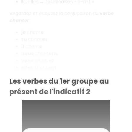
ils, elles → terminaison « e-n-t »
Regardez et écoutez la conjugaison du
verbe
chanter
.
je
chant
e
tu
chant
es
il
chant
e
nous
chant
ons
vous
chant
ez
elles
chant
ent
Les verbes du 1er groupe au
présent de l'indicatif 2