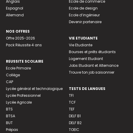
Anglais
Ecole de commerce
Espagnol
Ecole de design
Allemand
Ecole d’ingénieur
Devenir partenaire
NOS OFFRES
Offre 2025-2026
VIE ETUDIANTE
Pack Réussite 4 ans
Vie Etudiante
Bourses et prêts étudiants
Logement Etudiant
REUSSITE SCOLAIRE
Jobs Etudiant et Alternance
Ecole Primaire
Trouve ton job saisonnier
Collège
CAP
Lycée général et technologique
TESTS DE LANGUES
Lycée Professionnel
TFI
Lycée Agricole
TCF
BTS
TEF
BTSA
DELF B1
BUT
DELF B2
Prépas
TOEIC